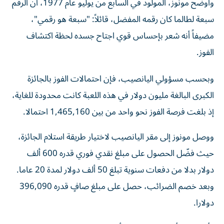
سبعة لطالما كان رقمه المفضل، قائلاً: "سبعة هو رقمي"،
مضيفاً أنه شعر بإحساس قوي اجتاح جسده لحظة اكتشاف
الفوز.
وبحسب مسؤولي اليانصيب، فإن احتمالات الفوز بالجائزة
الكبرى البالغة مليون دولار في هذه اللعبة كانت محدودة للغاية،
إذ بلغت فرصة الفوز نحو واحد من بين 1,465,160 احتمالا.
ووصل مونوز إلى مقر اليانصيب لاختيار طريقة استلام الجائزة،
حيث فضّل الحصول على مبلغ نقدي فوري قدره 600 ألف
دولار بدلا من دفعات سنوية تبلغ 50 ألف دولار لمدة 20 عاما.
وبعد خصم الضرائب، حصل على مبلغ صافٍ قدره 396,090
دولارا.
وأكد مونوز أنه يعتزم استثمار أمواله الجديدة ومواصلة عمله في