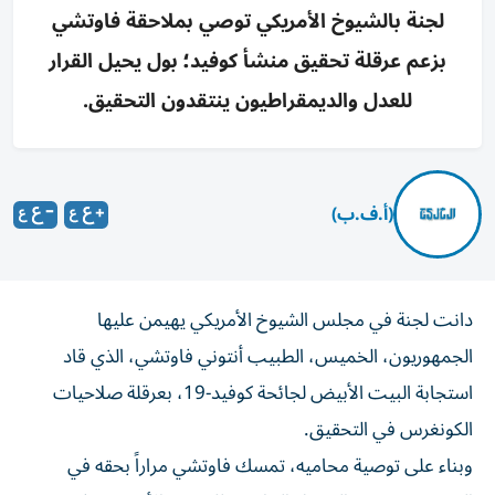
لجنة بالشيوخ الأمريكي توصي بملاحقة فاوتشي
بزعم عرقلة تحقيق منشأ كوفيد؛ بول يحيل القرار
للعدل والديمقراطيون ينتقدون التحقيق.
(أ.ف.ب)
دانت لجنة في مجلس الشيوخ الأمريكي يهيمن عليها
الجمهوريون، الخميس، الطبيب أنتوني فاوتشي، الذي قاد
استجابة البيت الأبيض لجائحة كوفيد-19، بعرقلة صلاحيات
الكونغرس في التحقيق.
وبناء على توصية محاميه، تمسك فاوتشي مراراً بحقه في