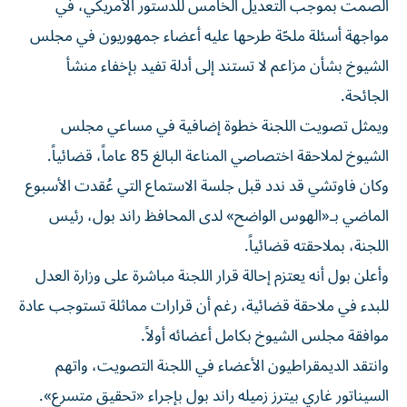
الصمت بموجب التعديل الخامس للدستور الأمريكي، في
مواجهة أسئلة ملحّة طرحها عليه أعضاء جمهوريون في مجلس
الشيوخ بشأن مزاعم لا تستند إلى أدلة تفيد بإخفاء منشأ
الجائحة.
ويمثل تصويت اللجنة خطوة إضافية في مساعي مجلس
الشيوخ لملاحقة اختصاصي المناعة البالغ 85 عاماً، قضائياً.
وكان فاوتشي قد ندد قبل جلسة الاستماع التي عُقدت الأسبوع
الماضي بـ«الهوس الواضح» لدى المحافظ راند بول، رئيس
اللجنة، بملاحقته قضائياً.
وأعلن بول أنه يعتزم إحالة قرار اللجنة مباشرة على وزارة العدل
للبدء في ملاحقة قضائية، رغم أن قرارات مماثلة تستوجب عادة
موافقة مجلس الشيوخ بكامل أعضائه أولاً.
وانتقد الديمقراطيون الأعضاء في اللجنة التصويت، واتهم
السيناتور غاري بيترز زميله راند بول بإجراء «تحقيق متسرع».