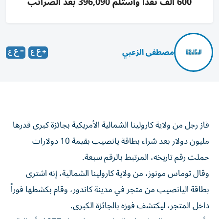
600 ألف نقدا واستلم 396,090 بعد الضرائب
مصطفى الزعبي
فاز رجل من ولاية كارولينا الشمالية الأمريكية بجائزة كبرى قدرها
مليون دولار بعد شراء بطاقة يانصيب بقيمة 10 دولارات
حملت رقم تاريخه، المرتبط بالرقم سبعة.
وقال توماس مونوز، من ولاية كارولينا الشمالية، إنه اشترى
بطاقة اليانصيب من متجر في مدينة كاندور، وقام بكشطها فوراً
داخل المتجر، ليكتشف فوزه بالجائزة الكبرى.
وأوضح مونوز، المولود في السابع من يوليو عام 1977، أن الرقم