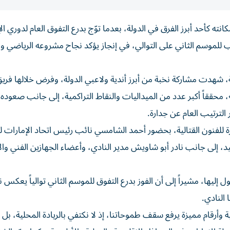
انته كأحد أبرز الفرق في الدولة، بعدما توّج بدرع التفوق العام لدوري ال
 2025-2026، محافظاً على اللقب للموسم الثاني على التوالي، في إنجاز يؤكد نجاح مشروعه الرياض
شهدت مشاركة نخبة من أبرز أندية ولاعبي الدولة، وفرض خلالها فريق
ققاً أكبر عدد من الميداليات والنقاط التراكمية، إلى جانب صعوده 
لترتيب العام عن جدارة.
 للفنون القتالية، بحضور أحمد الشامسي نائب رئيس اتحاد الإمارات لل
 إلى جانب نادر أبو شاويش مدير النادي، وأعضاء الجهازين الفني وال
ليها، مشيراً إلى أن الفوز بدرع التفوق للموسم الثاني توالياً يعكس 
النادي.
وأرقام مميزة يرفع سقف طموحاتنا، إذ لا نكتفي بالريادة المحلية، بل