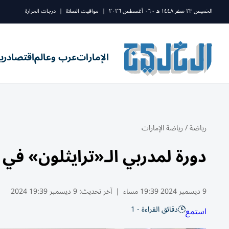
الخميس ٢٣ صفر ١٤٤٨ ه - ٠٦ أغسطس ٢٠٢٦
|
مواقيت الصلاة
|
درجات الحرارة
الإمارات
عرب وعالم
اقتصاد
ري
رياضة
/
رياضة الإمارات
دورة لمدربي الـ«ترايثلون» في 
9 ديسمبر 2024 19:39 مساء
|
آخر تحديث:
9 ديسمبر 19:39 2024
دقائق القراءة - 1
استمع