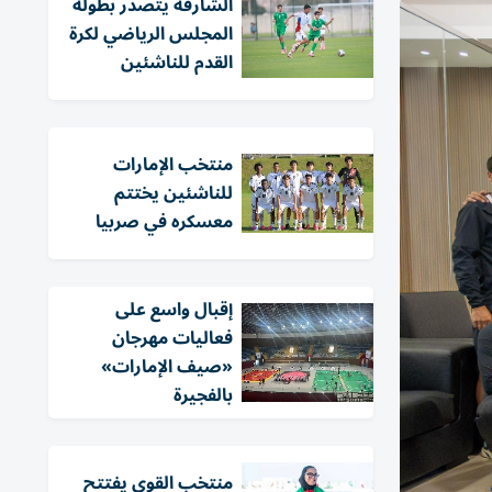
الشارقة يتصدر بطولة
المجلس الرياضي لكرة
القدم للناشئين
منتخب الإمارات
للناشئين يختتم
معسكره في صربيا
إقبال واسع على
فعاليات مهرجان
«صيف الإمارات»
بالفجيرة
منتخب القوى يفتتح