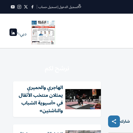
تسجيل الدخول
|
تسجيل حساب
دبي
--°
نرشح لكم
الهاجري والحميري
يمثلان منتخب الأثقال
في «آسيوية الشباب
والناشئين»
شارك