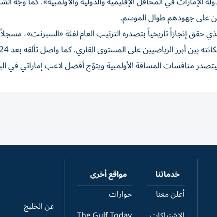
ة الإمارات في المحافل الإقليمية والدولية والأولمبية». كما وجّه الشك
اعبين على جهودهم طوال الموسم.
ي حقق إنجازاً تاريخياً بتصدره الترتيب العام لفئة «السبرنت»، مسجلا
يتصدر منافسات المسافة الأولمبية ويتوّج أفضل لاعب إماراتي في الب
خدماتنا
مواقع أخرى
أعلن معنا
حوارات
عن الخليج
الاشتراكات
The Gulf Today