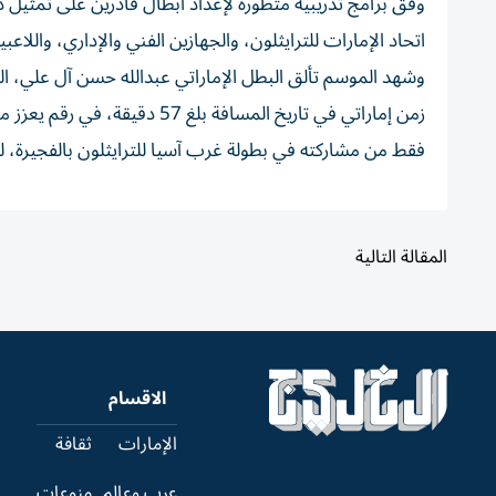
وفق برامج تدريبية متطورة لإعداد أبطال قادرين على تمثيل دول
اتحاد الإمارات للترايثلون، والجهازين الفني والإداري، والل
وشهد الموسم تألق البطل الإماراتي عبدالله حسن آل علي، الذ
فقط من مشاركته في بطولة غرب آسيا للترايثلون بالفجيرة، ل
المقالة التالية
الاقسام
الإمارات
ثقافة
عرب وعالم
منوعات