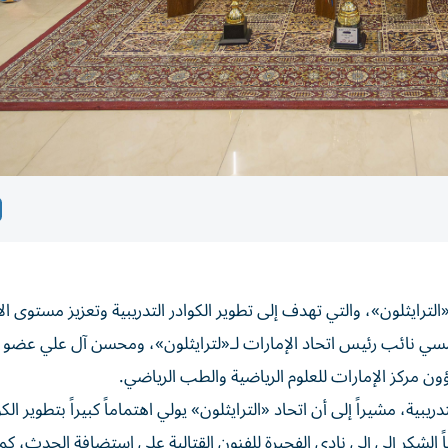
الترايثلون»، والتي تهدف إلى تطوير الكوادر التدريبية وتعزيز مستوى الأ
شامسي نائب رئيس اتحاد الإمارات لـ«لترايثلون»، ومحسن آل علي عض
ؤون مركز الإمارات للعلوم الرياضية والطب الرياضي.
ية، مشيراً إلى أن اتحاد «الترايثلون» يولي اهتماماً كبيراً بتطوير الكو
الشكر إلى إلى نادي الفجيرة للفنون القتالية على استضافة الحدث، كم