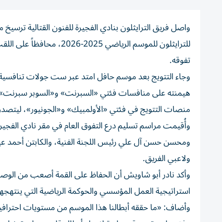
واصل فريق الترايثلون بنادي الفجيرة للفنون القتالية ترسيخ مك
للترايثلون للموسم الرياضي
تفوقه.
وجاء التتويج بعد موسم حافل امتد عبر ست جولات تنافسية، 
هيمنته على منافسات فئتي «السبرنت» و«السوبر سبرنت»، مح
منصات التتويج في فئتي «الأولمبيك» و«الجونيور»، ليتصدر ا
وأُقيمت مراسم تسليم درع التفوق العام في مقر نادي الفجيرة
ومحسن حسن آل علي رئيس اللجنة الفنية، والكابتن أحمد عيد،
ولاعبي الفريق.
وأكد نادر أبو شاويش أن الحفاظ على القمة أصعب من الوصول إ
استراتيجية العمل المؤسسي والحوكمة الرياضية التي ينتهجها 
وأضاف: «ما حققه أبطالنا هذا الموسم من مستويات احترافية 