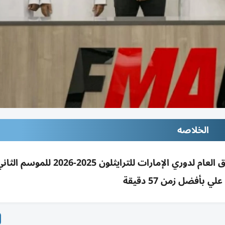
الخلاصه
نادي الفجيرة للفنون القتالية يحافظ على درع التفوق العام لدوري الإمارات للت
لي بأفضل زمن 57 دقيقة