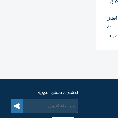
ر إلى
ً أفضل
زمن إماراتي في تاريخ المسافة بلغ 57 دقيقة، في رقم يعزز مكانته بين أبرز الرياضيين على المستوى القاري. كما واصل تألقه بعد 24 ساعة
طولة.
للاشتراك بالنشرة الدورية