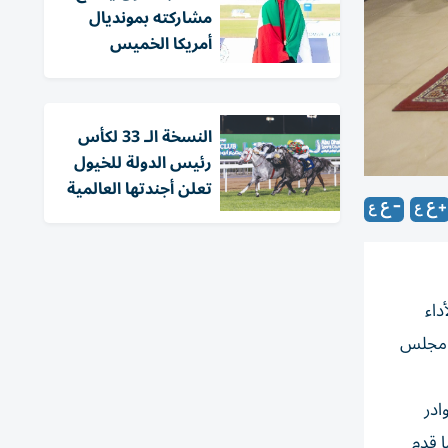
مشاركته بمونديال
أمريكا الخميس
النسخة الـ 33 لكأس
رئيس الدولة للخيول
تعلن أجندتها العالمية
داء
و مجلس
ادر
ا قدم