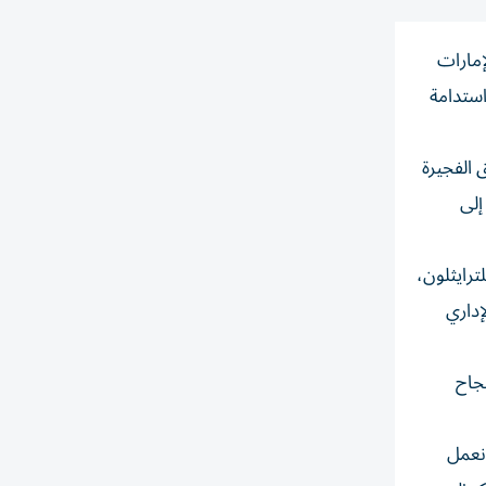
إمارات
ي واستدامة
 الفجيرة
إلى
ترايثلون،
إداري
نجاح
 نعمل