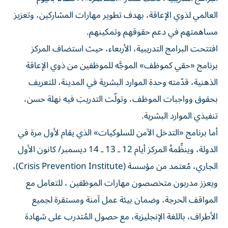
العالمي لذوي الإعاقة، بهدف تطوير مهارات المشاركين، وتعزيز
مساهمتهم في دعم حقوقهم وتمكينهم.
افتتحت البرامج التدريبية، الأربعاء، حيث استضاف المركز
برنامج «حقي كموظف» الموجَّه للموظفين من ذوي الإعاقة
الذهنية، قدّمته وحدة الموارد البشرية في المدينة، للتعريف
بحقوق وواجبات الموظف، وتولّت التدريبَ فيه نهلة حسن،
تنفيذي الموارد البشرية.
أما برنامج «التدخل الآمن للسلوكيات» الذي يقام لأول مرة في
الدولة، وينظِّمهُ المركز أيام 12 ـ 13 ـ 14 ديسمبر/ كانون الأول
الجاري، مُعتمد من مؤسسة (Crisis Prevention Institute)،
ويعزز مدربون متخصصون مهارات الموظفين ، للتعامل مع
المواقف الحرجة، وضمان بيئة عمل آمنة ومستقرة لجميع
الأطراف، باللغة الإنجليزية، مع حصول المُتدرب على شهادة