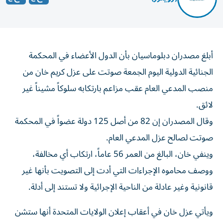
أبلغ مصدران دبلوماسيان بأن الدول الأعضاء في المحكمة
الجنائية ‌الدولية اليوم الجمعة صوتت على عزل كريم ​خان ⁠من
منصب المدعي ‌العام عقب مزاعم ‌بارتكابه سلوكاً مشيناً غير
لائق.
وقال المصدران إن 82 ⁠من أصل 125 دولة عضواً في المحكمة
صوتت لصالح عزل المدعي العام.
وينفي خان، البالغ من العمر 56 عاماً، ارتكاب أي مخالفة،
ووصف محاموه الإجراءات ​التي أدت إلى التصويت بأنها ‌غير
قانونية وغير عادلة من الناحية الإجرائية ولا تستند إلى أدلة.
ويأتي عزل ⁠خان في أعقاب إعلان الولايات المتحدة أنها ستشن
حملة دبلوماسية جديدة لتفكيك المحكمة ​الجنائية ‌الدولية، التي