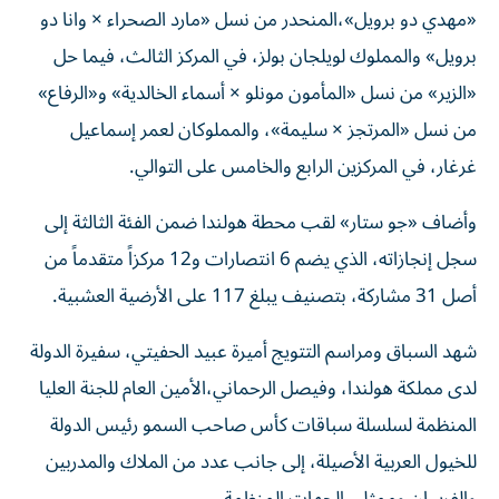
«مهدي دو برويل»،المنحدر من نسل «مارد الصحراء × وانا دو
برويل» والمملوك لويلجان بولز، في المركز الثالث، فيما حل
«الزير» من نسل «المأمون مونلو × أسماء الخالدية» و«الرفاع»
من نسل «المرتجز × سليمة»، والمملوكان لعمر إسماعيل
غرغار، في المركزين الرابع والخامس على التوالي.
وأضاف «جو ستار» لقب محطة هولندا ضمن الفئة الثالثة إلى
سجل إنجازاته، الذي يضم 6 انتصارات و12 مركزاً متقدماً من
أصل 31 مشاركة، بتصنيف يبلغ 117 على الأرضية العشبية.
شهد السباق ومراسم التتويج أميرة عبيد الحفيتي، سفيرة الدولة
لدى مملكة هولندا، وفيصل الرحماني،الأمين العام للجنة العليا
المنظمة لسلسلة سباقات كأس صاحب السمو رئيس الدولة
للخيول العربية الأصيلة، إلى جانب عدد من الملاك والمدربين