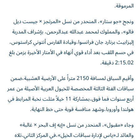
المرموقة.
ونجح «جو ستار»، المنحدر من نسل «المرتجز × جيست ديل
فالو»، والمملوك لمحمد عبدالله عبدالرحمن، بإشراف المدربة
إليزابيث برنارد جان فرانسوا،وقيادة الفارس أنتوني كراستوس،
في حسم اللقب بعد أداء قوي أنهاه في الأمتار الأخيرة بزمن بلغ
2:15.02 دقيقة.
وأقيم السباق لمسافة 2150 متراً على الأرضية العشبية،ضمن
سباقات الفئة الثالثة المخصصة للخيول العربية الأصيلة من عمر
أربع سنوات فما فوق،بمشاركة 11 خيلاً مثلت نخبة المرابط في
هولندا وأوروبا،وشهد منافسة قوية حتى خط النهاية.
وجاء «مقبول»، المنحدر من نسل «إيه إف البحر × غالبة»
والعائد لـ«ياس لإدارة سباقات الخيل»،في المركز الثاني،تلاه