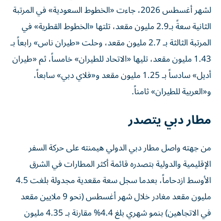
لشهر أغسطس 2026، جاءت «الخطوط السعودية» في المرتبة
الثانية سعةً بـ2.9 مليون مقعد، تلتها «الخطوط القطرية» في
المرتبة الثالثة بـ 2.7 مليون مقعد، وحلت «طيران ناس» رابعاً بـ
1.43 مليون مقعد، تليها «الاتحاد للطيران» خامساً، ثم «طيران
أديل» سادساً بـ 1.25 مليون مقعد و«فلاي دبي» سابعاً،
و«العربية للطيران» ثامناً.
مطار دبي يتصدر
من جهته واصل مطار دبي الدولي هيمنته على حركة السفر
الإقليمية والدولية بتصدره قائمة أكثر المطارات في الشرق
الأوسط ازدحاماً، بعدما سجل سعة مقعدية مجدولة بلغت 4.5
مليون مقعد مغادر خلال شهر أغسطس (نحو 9 ملايين مقعد
في الاتجاهين) بنمو شهري بلغ 4.4% مقارنة بـ 4.35 مليون