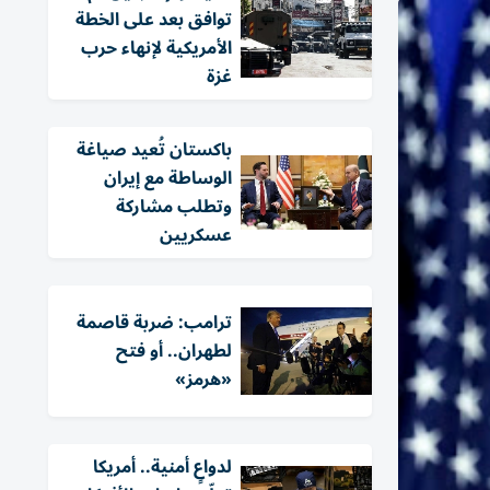
توافق بعد على الخطة
الأمريكية لإنهاء حرب
غزة
باكستان تُعيد صياغة
الوساطة مع إيران
وتطلب مشاركة
عسكريين
ترامب: ضربة قاصمة
لطهران.. أو فتح
«هرمز»
لدواعٍ أمنية.. أمريكا