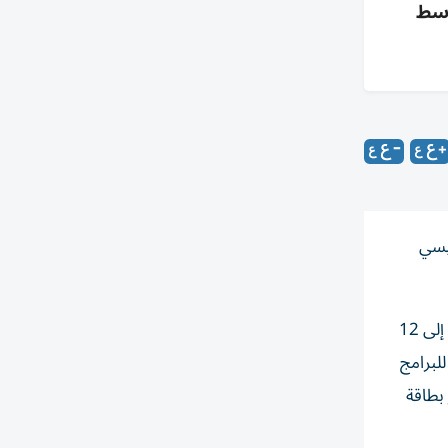
زارعين، 10 للانتخابات وسط
ريعي الرئيسي
تُخصّص الخطة 73 مليار دولار للقوات المسلحة وأجهزة الاستخبارات، لاسيما لتمويل العمليات المتعلقة بالحرب على إيران، إضافة إلى 12
 تخصص مبلغاً قدره 10 مليارات دولار للبرامج
 بطاقة