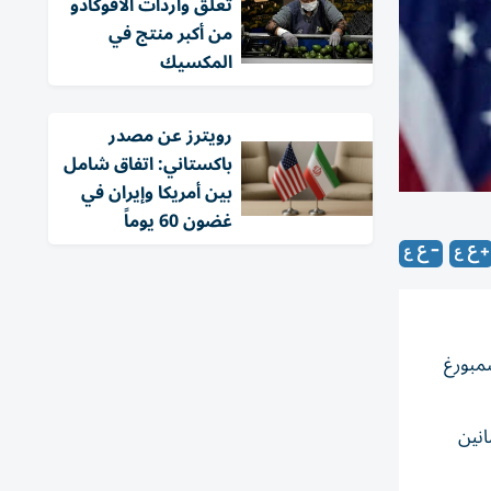
تعلّق واردات الأفوكادو
من أكبر منتج في
المكسيك
‏رويترز عن مصدر
باكستاني: اتفاق شامل
بين أمريكا وإيران في
غضون 60 يوماً
مبورغ
لثمانين