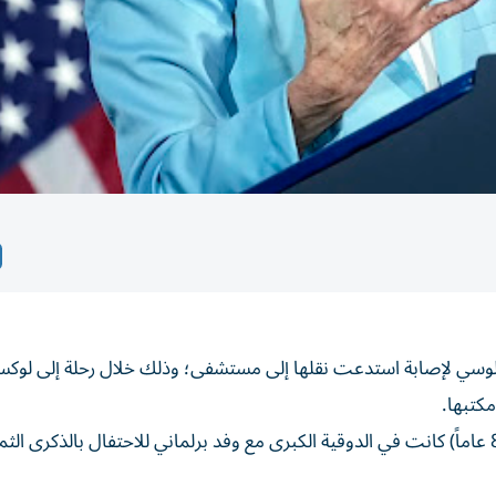
لوسي لإصابة استدعت نقلها إلى مستشفى؛ وذلك خلال رحلة إلى لوكس
مكتبها.
وقال المتحدث باسمها إيان كراغر، في بيان، إن بيلوسي (84 عاماً) كانت في الدوقية الكبرى مع وفد برلماني للاحتفال بالذكرى ا