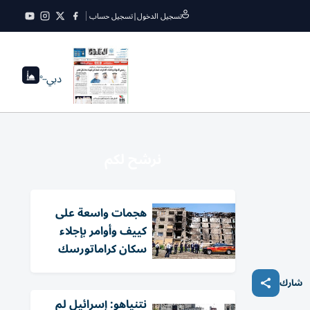
تسجيل الدخول
|
تسجيل حساب
دبي
--°
نرشح لكم
هجمات واسعة على
كييف وأوامر بإجلاء
سكان كراماتورسك
شارك
نتنياهو: إسرائيل لم