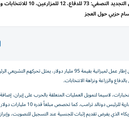
الجمهوريون يطرحون إطار ميزانية 95 مليار$ قبل التجديد النصفي: 73 للدفاع، 12 للم
ام حزبي حول العجز
كشف الجمهوريون في مجلس النواب الأمريكي، الأربعاء، عن إطار عمل لميزانية بقيمة 95 مليار دولار، يمثل تحركهم التش
لدفاع والزراعة ونزاهة الانتخابات.
مليار دولار كمساعدات للمزارعين المتضررين من الحرب التجارية للرئيس دونالد ترامب. كما
أمريكا» الذي يفرض تقديم إثبات للجنسية عند التسجيل للتصويت، وإبراز