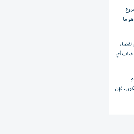
شروع
هو ما
 لقضاء
 غياب أي
م
سكري، فإن