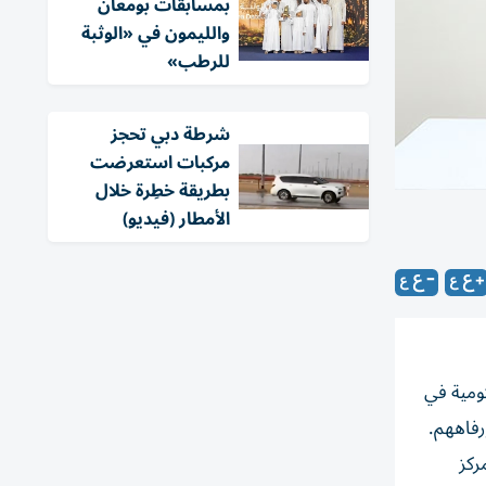
بمسابقات بومعان
والليمون في «الوثبة
للرطب»
شرطة دبي تحجز
مركبات استعرضت
بطريقة خطِرة خلال
الأمطار (فيديو)
كومية في
ركز