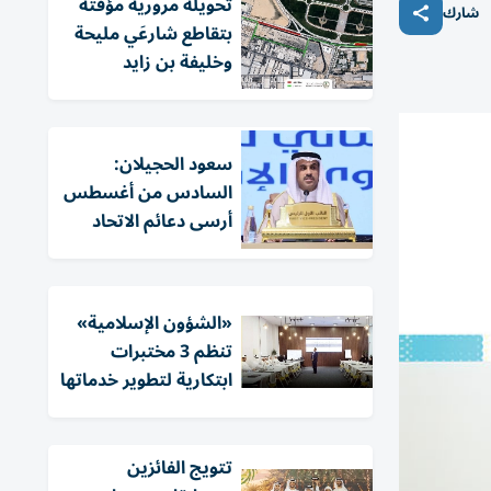
تحويلة مرورية مؤقتة
شارك
بتقاطع شارعَي مليحة
وخليفة بن زايد
سعود الحجيلان:
السادس من أغسطس
أرسى دعائم الاتحاد
«الشؤون الإسلامية»
تنظم 3 مختبرات
ابتكارية لتطوير خدماتها
تتويج الفائزين