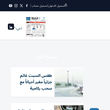
تسجيل الدخول
|
تسجيل حساب
دبي
--°
نرشح لكم
طقس السبت غائم
جزئياً مغبر أحياناً مع
سحب ركامية