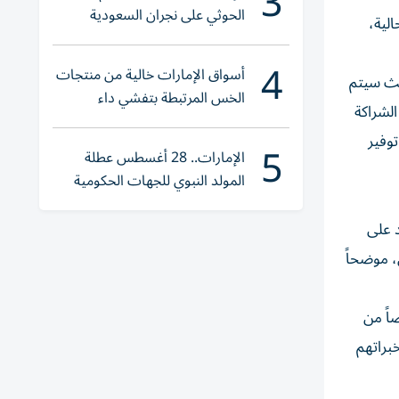
3
الحوثي على نجران السعودية
لية،
4
أسواق الإمارات خالية من منتجات
بي، حيث سيتم
الخس المرتبطة بتفشي داء
الشراكة
السيكلوسبورا
توفير
5
الإمارات.. 28 أغسطس عطلة
المولد النبوي للجهات الحكومية
الاتحادية و «الخاص»
د على
، موضحاً
تماعيين، حيث تم تسجيل 634 مهنياً مرخصاً من
هدف الارتقاء بخبراتهم