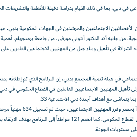
عي في دبي، بما في ذلك القيام بدراسة دقيقة للأنظمة والتشريعات الحا
مج التدريبي بورشة تعريفية تجمع 121 مهنياً من الأخصائيين الاجتماعيين والمرشدين في الجهات الحكومية بد
ة. من جانبه أكد الدكتور أنتوني مورفي، من جامعة برمنجهام، أهمية 
ذه الشراكة في تأهيل وبناء جيل من المهنيين الاجتماعين القادرين على 
تماعي في هيئة تنمية المجتمع بدبي، إن البرنامج الذي تم إطلاقه يمت
ى تأهيل المهنيين الاجتماعيين العاملين في القطاع الحكومي في دبي
بما يتماشى مع أهداف أجندة دبي الاجتماعية 33.
وأوضح المهيري ل«الخليج» خلال لقاء صحفي أن البرنامج بدأ بحصر وفرز المهنيين الاج
قبل هيئة تنمية المجتمع، من بينهم 119 مواطناً يعملون في القطاع الحكومي. كما انضم 121 مواطناً إلى البرنامج ب
على مستويات الجودة.