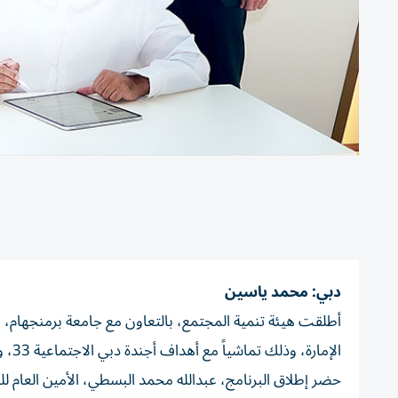
دبي: محمد ياسين
أطلقت هيئة تنمية المجتمع، بالتعاون مع جامعة برمنجهام، برن
الإمارة، وذلك تماشياً مع أهداف أجندة دبي الاجتماعية 33، وبهدف تعزيز جودة الخدمات الاجتماعية وتحسين حياة أفراد المجتمع ورفاههم.
حضر إطلاق البرنامج، عبدالله محمد البسطي، الأمين العام للم