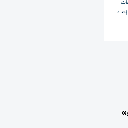
جات
قها في يناير 2025، تتضمن أيضاً إعداد
»