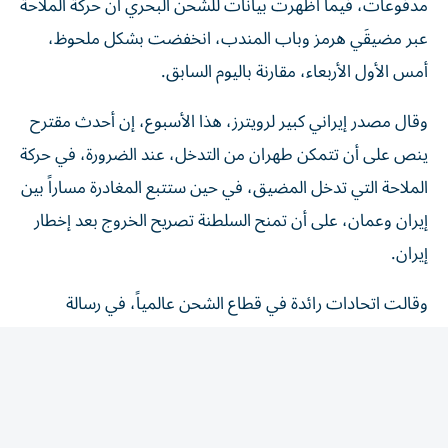
عبر مضيقَي هرمز وباب المندب، انخفضت بشكل ملحوظ، ​
أمس الأول الأربعاء، مقارنة باليوم السابق.
وقال مصدر إيراني كبير لرويترز، هذا الأسبوع، إن أحدث مقترح
ينص على أن تتمكن طهران من التدخل، عند الضرورة، في حركة
الملاحة التي تدخل المضيق، ​في حين ستتبع المغادرة مساراً بين
إيران وعمان، على ‌أن تمنح السلطنة تصريح الخروج بعد إخطار
إيران.
وقالت اتحادات رائدة في قطاع الشحن عالمياً، في رسالة
مفتوحة هذا الأسبوع «قدرة السفن التجارية على الإبحار في
الممرات المائية الدولية بأمان وعلى نحو يمكن التنبؤ به، ومن
دون عوائق لا داعي لها، أمر أساسي لضمان مرونة سلاسل ​
الإمداد، والاستقرار ‌الاقتصادي، وأمن الطاقة».