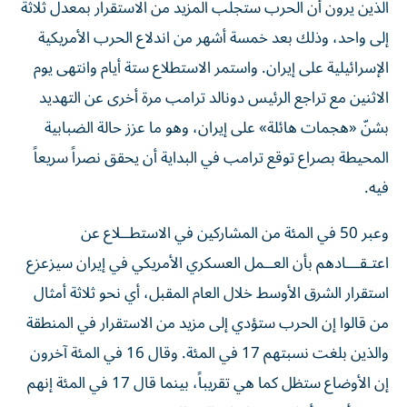
الذين يرون أن الحرب ستجلب المزيد من الاستقرار بمعدل ثلاثة
إلى واحد، وذلك بعد خمسة ‌أشهر من اندلاع الحرب الأمريكية
الإسرائيلية على إيران. واستمر الاستطلاع ستة أيام وانتهى يوم
الاثنين مع تراجع الرئيس دونالد ترامب مرة أخرى عن التهديد
بشنّ «هجمات هائلة» على إيران، ​وهو ما عزز حالة الضبابية
المحيطة بصراع توقع ترامب في البداية أن يحقق نصراً سريعاً
فيه.
وعبر 50 في المئة من المشاركين في الاستطــلاع عن
اعتـقـــادهم بأن العــمل ‌العسكري الأمريكي في إيران سيزعزع
استقرار الشرق الأوسط ‌خلال العام المقبل، أي نحو ثلاثة أمثال
من قالوا إن الحرب ستؤدي إلى مزيد من الاستقرار في المنطقة
والذين بلغت نسبتهم 17 في المئة. وقال 16 في المئة آخرون
إن الأوضاع ستظل كما هي تقريباً، بينما قال 17 في المئة إنهم