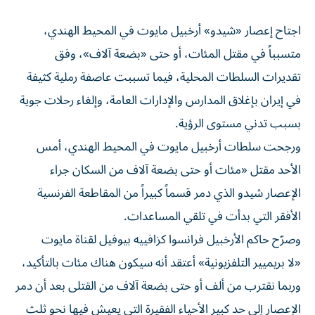
اجتاح إعصار «شيدو» أرخبيل مايوت في المحيط الهندي،
متسبباً في مقتل المئات، أو حتى «بضعة آلاف»، وفق
تقديرات السلطات المحلية، فيما تسببت عاصفة رملية كثيفة
في إيران بإغلاق المدارس والإدارات العامة، وإلغاء رحلات جوية
بسبب تدني مستوى الرؤية.
ورجحت سلطات أرخبيل مايوت في المحيط الهندي، أمس
الأحد مقتل «مئات أو حتى بضعة آلاف من السكان جراء
الإعصار شيدو الذي دمر قسماً كبيراً من المقاطعة الفرنسية
الأفقر التي بدأت في تلقي المساعدات.
وصرّح حاكم الأرخبيل فرانسوا كزافييه بيوفيل لقناة مايوت
«لا بريميير التلفزيونية» أعتقد أنه سيكون هناك مئات بالتأكيد،
وربما نقترب من ألف أو حتى بضعة آلاف من القتلى بعد أن دمر
الإعصار إلى حد كبير الأحياء الفقيرة التي يعيش فيها نحو ثلث