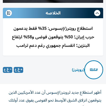
الخلاصه
استطلاع رويترز/إبسوس: 35% فقط يدعمون
حرب إيران؛ 50% يتوقعون فوضى و58% ارتفاع
البنزين؛ انقسام جمهوري رغم دعم ترامب
(رويترز)
أظهر استطلاع جديد لرويترز/إبسوس أن عدد الأمريكيين الذين
يتوقعون انزلاق الشرق الأوسط نحو الفوضى يفوق عدد أولئك