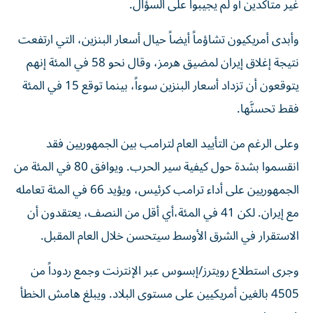
غير متأكدين أو لم يجيبوا على السؤال.
وأبدى أمريكيون تشاؤماً أيضاً حيال أسعار البنزين، التي ارتفعت
نتيجة إغلاق إيران لمضيق هرمز، وقال نحو 58 في المئة إنهم
يتوقعون أن تزداد أسعار البنزين سوءاً، بينما توقع 15 في المئة
فقط تحسنَّها.
وعلى الرغم من التأييد العام لترامب بين الجمهوريين فقد
انقسموا بشدة حول كيفية سير الحرب. ويوافق 80 في المئة من
الجمهوريين على أداء ترامب كرئيس، ويؤيد 66 في المئة تعامله
مع إيران. لكن 41 في المئة،​أي أقل من النصف، يعتقدون أن
الاستقرار في الشرق الأوسط سيتحسن خلال العام المقبل.
وجرى استطلاع رويترز/إبسوس عبر الإنترنت وجمع ردوداً من
4505 بالغين أمريكيين على مستوى البلاد. ويبلغ هامش الخطأ