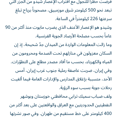
فرضت حظراً للتجول مع اقتراب الإعصار شيدو من الجزر التي
تبعد نحو 500 كيلومتر شرق موزمبيق، مصحوباً برياح تبلغ
سرعتها 226 كيلومتراً في الساعة.
وشيدو هو الإعصار الأعنف الذي يضرب مايوت منذ أكثر من 90
عاماً بحسب مصلحة الأرصاد الجوية الفرنسية.
وما زالت المعلومات الواردة من الميدان جدّ شحيحة، إذ إن
السكان معزولون في منازلهم تحت الصدمة ومحرومون من
المياه والكهرباء، بحسب ما أفاد مصدر مطلع على التطوّرات.
وفي إيران، ضربت عاصفة رملية جنوب غرب إيران، أمس
الأحد، متسببة بإغلاق المدارس والإدارات العامة فيما ألغيت
رحلات جوية بسبب سوء الرؤية.
ولف ضباب سميك ترابي محافظتي خوزستان وبوشهر
النفطيتين الحدوديتين مع العراق والواقعتين على بعد أكثر من
400 كيلومتر على خط مستقيم من طهران. وفي صور نشرتها