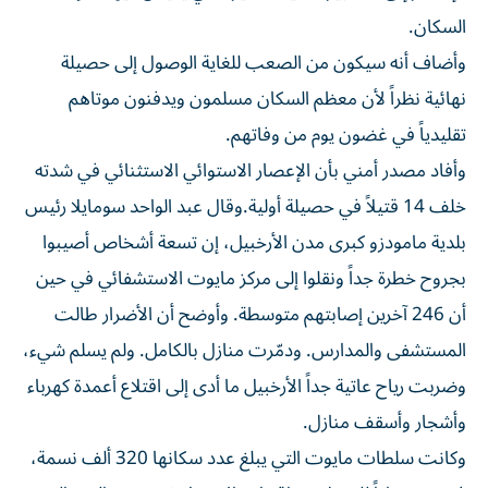
السكان.
وأضاف أنه سيكون من الصعب للغاية الوصول إلى حصيلة
نهائية نظراً لأن معظم السكان مسلمون ويدفنون موتاهم
تقليدياً في غضون يوم من وفاتهم.
وأفاد مصدر أمني بأن الإعصار الاستوائي الاستثنائي في شدته
خلف 14 قتيلاً في حصيلة أولية.وقال عبد الواحد سومايلا رئيس
بلدية مامودزو كبرى مدن الأرخبيل، إن تسعة أشخاص أصيبوا
بجروح خطرة جداً ونقلوا إلى مركز مايوت الاستشفائي في حين
أن 246 آخرين إصابتهم متوسطة. وأوضح أن الأضرار طالت
المستشفى والمدارس. ودمّرت منازل بالكامل. ولم يسلم شيء،
وضربت رياح عاتية جداً الأرخبيل ما أدى إلى اقتلاع أعمدة كهرباء
وأشجار وأسقف منازل.
وكانت سلطات مايوت التي يبلغ عدد سكانها 320 ألف نسمة،