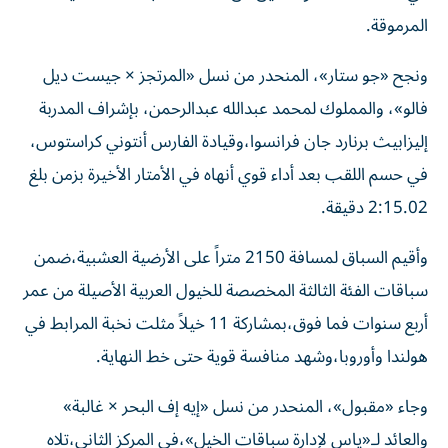
المرموقة.
ونجح «جو ستار»، المنحدر من نسل «المرتجز × جيست ديل
فالو»، والمملوك لمحمد عبدالله عبدالرحمن، بإشراف المدربة
إليزابيث برنارد جان فرانسوا،وقيادة الفارس أنتوني كراستوس،
في حسم اللقب بعد أداء قوي أنهاه في الأمتار الأخيرة بزمن بلغ
2:15.02 دقيقة.
وأقيم السباق لمسافة 2150 متراً على الأرضية العشبية،ضمن
سباقات الفئة الثالثة المخصصة للخيول العربية الأصيلة من عمر
أربع سنوات فما فوق،بمشاركة 11 خيلاً مثلت نخبة المرابط في
هولندا وأوروبا،وشهد منافسة قوية حتى خط النهاية.
وجاء «مقبول»، المنحدر من نسل «إيه إف البحر × غالبة»
والعائد لـ«ياس لإدارة سباقات الخيل»،في المركز الثاني،تلاه