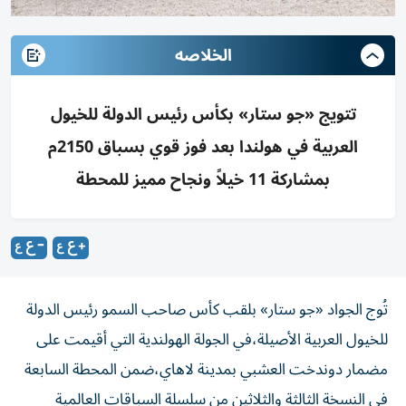
الخلاصه
تتويج «جو ستار» بكأس رئيس الدولة للخيول
العربية في هولندا بعد فوز قوي بسباق 2150م
بمشاركة 11 خيلاً ونجاح مميز للمحطة
تُوج الجواد «جو ستار» بلقب كأس صاحب السمو رئيس الدولة
للخيول العربية الأصيلة،في الجولة الهولندية التي أقيمت على
مضمار دوندخت العشبي بمدينة لاهاي،ضمن المحطة السابعة
في النسخة الثالثة والثلاثين من سلسلة السباقات العالمية