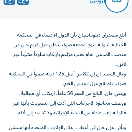
(رويترز)
أبلغ مصدران دبلوماسيان بأن الدول الأعضاء في المحكمة
الجنائية ‌الدولية اليوم الجمعة صوتت على عزل كريم ​خان ⁠من
منصب المدعي ‌العام عقب مزاعم ‌بارتكابه سلوكاً مشيناً غير
لائق.
وقال المصدران إن 82 ⁠من أصل 125 دولة عضواً في المحكمة
صوتت لصالح عزل المدعي العام.
وينفي خان، البالغ من العمر 56 عاماً، ارتكاب أي مخالفة،
ووصف محاموه الإجراءات ​التي أدت إلى التصويت بأنها ‌غير
قانونية وغير عادلة من الناحية الإجرائية ولا تستند إلى أدلة.
ويأتي عزل ⁠خان في أعقاب إعلان الولايات المتحدة أنها ستشن
حملة دبلوماسية جديدة لتفكيك المحكمة ​الجنائية ‌الدولية، التي