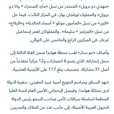
«مهدي دو برويل»،المنحدر من نسل «مارد الصحراء × وانا دو
برويل» والمملوك لويلجان بولز، في المركز الثالث، فيما حل
«الزير» من نسل «المأمون مونلو × أسماء الخالدية» و«الرفاع»
من نسل «المرتجز × سليمة»، والمملوكان لعمر إسماعيل
غرغار، في المركزين الرابع والخامس على التوالي.
وأضاف «جو ستار» لقب محطة هولندا ضمن الفئة الثالثة إلى
سجل إنجازاته، الذي يضم 6 انتصارات و12 مركزاً متقدماً من
أصل 31 مشاركة، بتصنيف يبلغ 117 على الأرضية العشبية.
شهد السباق ومراسم التتويج أميرة عبيد الحفيتي، سفيرة الدولة
لدى مملكة هولندا، وفيصل الرحماني،الأمين العام للجنة العليا
المنظمة لسلسلة سباقات كأس صاحب السمو رئيس الدولة
للخيول العربية الأصيلة، إلى جانب عدد من الملاك والمدربين