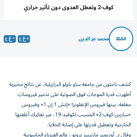
كوف-2 وتعطل العدوى دون تأثير حراري
محمد عز الدين
كشف باحثون من جامعة ساو باولو البرازيلية، عن نتائج مخبرية
أظهرت قدرة الموجات فوق الصوتية على تدمير فيروسات
مغلفة، بينها فيروس الإنفلونزا «إتش 1 إن 1» وفيروس
«سارس-كوف-2» المسبب لكوفيد-19، عبر تفكيك أغلفتها
الخارجية وتعطيل قدرتها على إصابة الخلايا.
وقال د. أوديمير مارتينيز برونو ، عالم الفيزياء الحاسوبية