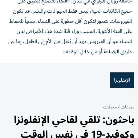
جامعة رويال هولواي في لندن: «البقاء للأصلح ينطبق على
جميع الكائنات الحية، ليس فقط الحيوانات والبشر. قد تكون
الفيروسات تتطور لتكون أقل خطورة على النساء، سعياً للحفاظ
على الفئة الأنثوية. السبب وراء قلة شدة هذه الأمراض لدى
النساء هو أن الفيروس يريد أن يُنقل من الأم إلى الطفل، إما عن
طريق الرضاعة أو من خلال الولادة».
الإنفلونزا
منوعات
/
محطات
باحثون: تلقي لقاحي الإنفلونزا
وكوفيد-19 في نفس الوقت