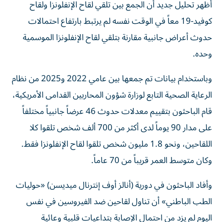
أظهر تحليل جديد أن الجمع بين تلقي لقاح الإنفلونزا ولقاح
كوفيد-19 معاً في الوقت نفسه لم يرتبط بارتفاع ‌احتمالات
حدوث أعراض جانبية مقارنة بتلقي لقاح الإنفلونزا الموسمية
وحده.
وباستخدام بيانات ​تم ⁠جمعها بين عامي 2022 و2025 من ‌نظام
الرعاية الصحية التابع لوزارة ‌شؤون المحاربين القدامى الأمريكية،
قام الباحثون بتقييم معدلات حدوث 46 عرضاً جانبياً مختلفاً
على مدار 90 يوماً لدى أكثر من ‌700 ألف شخص تلقوا كلا
اللقاحين، ونحو 1.8 مليون شخص تلقوا ⁠لقاح الإنفلونزا فقط.
وكان متوسط العمر قريباً من 70 عاماً.
وأفاد الباحثون في دورية (أنالز أوف إنترنال ميديسن) «حوليات
الطب الباطني» أن تناول لقاحين ضد الفيروسين في نفس
اليوم لم يزد من احتمال الإصابة بتداعيات قلبية وعائية