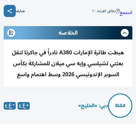
دقائق القراءة - 1
استمع
شارك
الخلاصه
هبطت طائرة الإمارات A380 نادراً في جاكرتا لنقل
بعثتي تشيلسي وإيه سي ميلان للمشاركة بكأس
السوبر الإندونيسي 2026 وسط اهتمام واسع
دبي: «الخليج»
وصلت رحلة استثنائية لطيران الإمارات بطائرتها العملاقة من