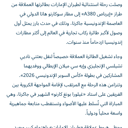
طراز «إيرباص A380» إلى مطار سوكارنو هاتا الدولي في
العاصمة الإندونيسية جاكرتا، وذلك في حدث بارز يمثل أول
وصول لأكبر طائرة ركاب تجارية في العالم إلى أكثر مطارات
إندونيسيا ازدحاماً منذ سنوات.
وجاء تشغيل الطائرة العملاقة خصيصاً لنقل بعثتي ناديي
تشيلسي الإنجليزي وإيه سي ميلان الإيطالي ووفديهما
المشاركين في بطولة «كأس السوبر الإندونيسي 2026».
وتتزامن هذه الرحلة مع المرتقب لإقامة المواجهة الكروية بين
الفريقين على استاد «غيلورا بونغ كارنو» الشهير في جاكرتا، وهي
المباراة التي تُسلط عليها الأضواء وتستقطب متابعة جماهيرية
واسعة محلياً ودولياً.
وحظي هبوط عملاقة «طيران الإمارات» باهتمام كبير ورصد