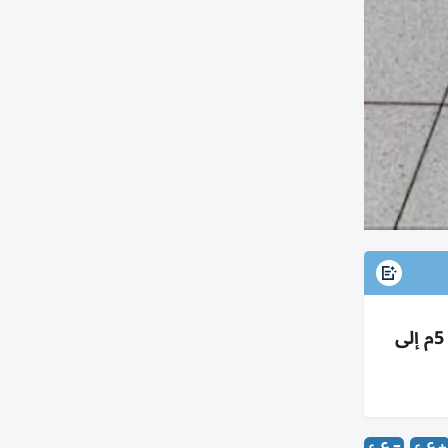
أدنوك تتحول لمنافس عالمي: توسع بتروكيماويات واستحواذات، مسارات تصدير بديلة لهرمز، ورفع الإنتاج من 5م إلى