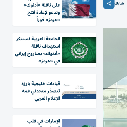
شارك
على ناقلة «أدنوك»
وتدعو لإعادة فتح
«هرمز» فوراً
الجامعة العربية تستنكر
استهداف ناقلة
«أدنوك» بصاروخ إيراني
في «هرمز»
قيادات خليجية بارزة
تتصدّر متحدثي قمة
الإعلام العربي
الإمارات في قلب