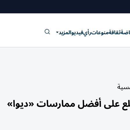
اضة
ثقافة
منوعات
رأي
فيديو
المزيد
مسية
ّلع على أفضل ممارسات «ديوا»