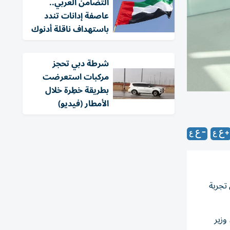
التضامن العربي..
عاصفة إدانات تندد
باستهداف ناقلة أدنوك
شرطة دبي تحجز
مركبات استعرضت
بطريقة خطِرة خلال
الأمطار (فيديو)
تجربة
وزير