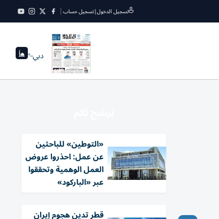
تسجيل الدخول
|
تسجيل حساب
دبي
--°
نرشح لكم
«التوطين» للباحثين
عن عمل: احذروا عروض
العمل الوهمية وتحققوا
عبر «الباركود»
قطر تدين هجوم إيران