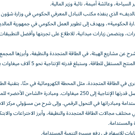
 السياحة، وعائشة أميمة، نائبة وزير المالية.
 المالديف» الذي ينفذه مكتب التبادل المعرفي الحكومي في وزارة شؤو
لإدارة الحكومية»، ويهدف إلى تطوير العمل الحكومي في جمهورية المالد
رات، ويتضمن زيارات ميدانية، للاطلاع على تجربتها وأفضل التطبيقات 
شرح عن مشاريع الهيئة، في الطاقة المتجددة والنظيفة، وأبرزها المجمع،
مجمع للطاقة الشمسية في موقع واحد بالعالم، وفق نموذج المنتج المستقل للطاقة، وست
ى في الطاقة المتجددة، مثل المحطة الكهرومائية في حتّا، بتقنية الطا
المائية المخزنة، وتعد الأولى في منطقة الخليج العربي، وستصل قدرتها الإنتاجية إلى 250 ميغاوات. ومبادرة «الشاحن 
مستدامة ومبادراتها في التحول الرقمي. وإلى شرح من مسؤولي مركز الا
 في مختلف مجالات الطاقة المتجددة والنظيفة، وأبرز الاختراعات والابت
 والمستدامة.
فاءات للإسهام في دفع مسيره التنمية المستدامة.