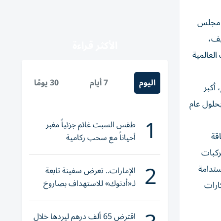
ن مجلس
يف،
الأكثر قراءة
العالمية
اليوم
7 أيام
30 يومًا
 أكبر
بلغ قدرته الإنتاجية نحو 5 آلاف ميغاوات بحلول عام
1
طقس السبت غائم جزئياً مغبر
قة
أحياناً مع سحب ركامية
الأخضر» للمركبات
2
ستدامة
الإمارات.. تعرض سفينة تابعة
لـ«أدنوك» للاستهداف بصاروخ
كارات
أثناء عبورها «هرمز»
اقترض 65 ألف درهم ليردها خلال