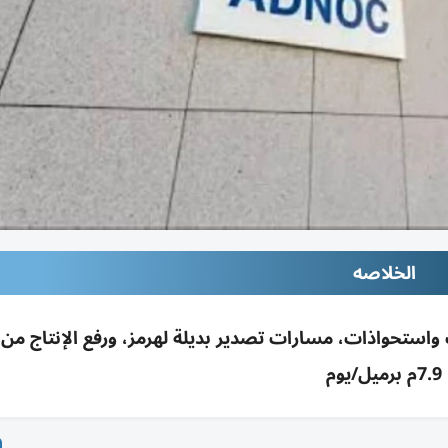
الخلاصه
7.9م برميل/يوم