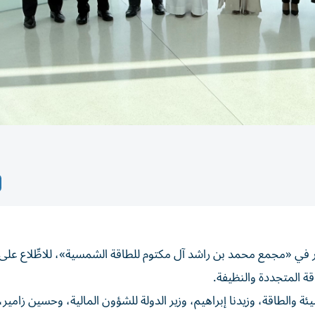
ار في «مجمع محمد بن راشد آل مكتوم للطاقة الشمسية»، للاطِّلاع على 
ة المتجددة والنظيفة.
ئة والطاقة، وزيدنا إبراهيم، وزير الدولة للشؤون المالية، وحسين زامير، 