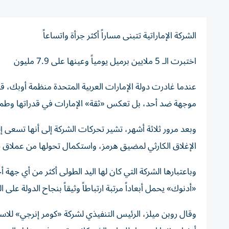
الشركة الإماراتية تتبنى مساراً أكثر جرأة واتساعاً
اختبرت الـ 5 ملايين برميل يومياً وعينها على 7.9 مليون
عندما غادرت دولة الإمارات العربية المتحدة منظمة أوبك، ق
موجهة ضد أحد، بل تعكس «ثقة» الإمارات في قدراتها وطمو
وبعد مرور ثلاثة أشهر، تشير تحركات الشركة إلى أنها تسعى 
الإغلاق الكارثي لمضيق هرمز، واستكمال تحولها من عملاق ح
وباعتبارها الشركة التي كان لها اليد الطولى أكثر من أي جه
«أدنوك» يحمل أبعاداً مرتبة ارتباطاً وثيقاً بنجاح الدولة على 
وقال روبن ميلز، الرئيس التنفيذي لشركة «كومر إنرجي» للا