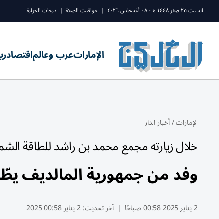
السبت ٢٥ صفر ١٤٤٨ ه - ٠٨ أغسطس ٢٠٢٦
|
مواقيت الصلاة
|
درجات الحرارة
الإمارات
عرب وعالم
اقتصاد
ري
الإمارات
/
أخبار الدار
خلال زيارته مجمع محمد بن راشد للطاقة الش
وفد من جمهورية المالديف يط
2 يناير 2025 00:58 صباحًا
|
آخر تحديث:
2 يناير 00:58 2025