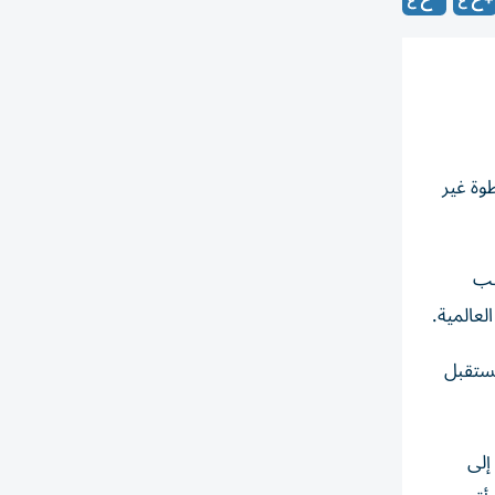
وة غير
قب
عالمية.
مستقبل
إلى