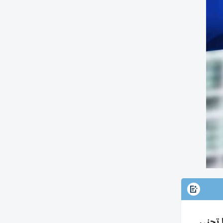
بر مشترٍ وروسيا تجني