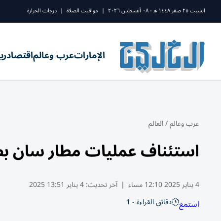
السبت ٢٥ صفر ١٤٤٨ ه - ٠٨ أغسطس ٢٠٢٦
|
مواقيت الصلاة
|
درجات الحرارة
الإمارات
عرب وعالم
اقتصاد
ري
عرب وعالم
/
العالم
استئناف عمليات مطار سان ب
4 يناير 2025 12:10 مساء
|
آخر تحديث:
4 يناير 13:51 2025
دقائق القراءة - 1
استمع