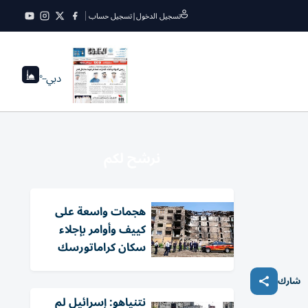
تسجيل الدخول
|
تسجيل حساب
دبي
--°
نرشح لكم
هجمات واسعة على
كييف وأوامر بإجلاء
سكان كراماتورسك
شارك
نتنياهو: إسرائيل لم