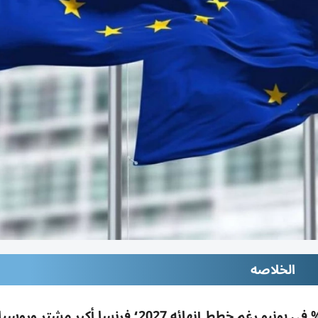
الخلاصه
واردات أوروبا من الغاز المسال الروسي زادت 14% في يونيو رغم خطط إنهائه 2027؛ فرنسا أك