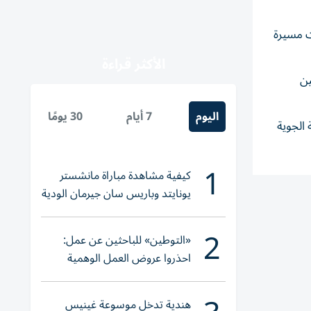
ت مسيرة
الأكثر قراءة
ين
اليوم
7 أيام
30 يومًا
 الجوية
1
كيفية مشاهدة مباراة مانشستر
يونايتد وباريس سان جيرمان الودية
والقنوات الناقلة
2
«التوطين» للباحثين عن عمل:
احذروا عروض العمل الوهمية
وتحققوا عبر «الباركود»
هندية تدخل موسوعة غينيس