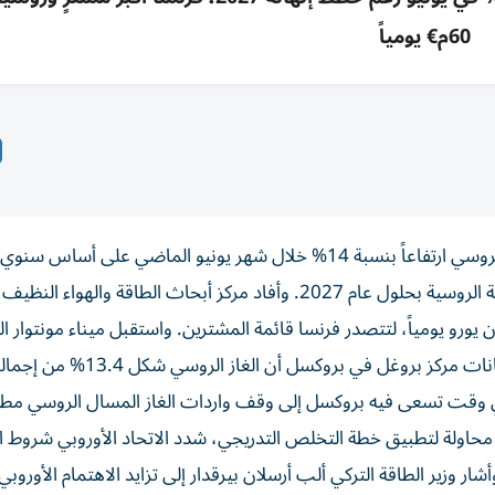
60م€ يومياً
سجلت واردات الاتحاد الأوروبي من الغاز الطبيعي المسال الروسي ارتفاعاً بنسبة 14% خلال شهر يونيو الماضي على أ
ئدات الروسية من هذه المبيعات بلغت نحو 60 مليون يورو يومياً، لتتصدر فرنسا قائمة المشترين. واستقبل ميناء مونتو
كميات تزيد 4 مرات على واردات شهر مايو، فيما أظهرت بيانات مركز بروغل
في محاولة لتطبيق خطة التخلص التدريجي، شدد الاتحاد الأوروبي شروط ا
شار وزير الطاقة التركي ألب أرسلان بيرقدار إلى تزايد الاهتمام الأوروبي 