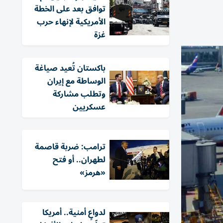
توافق بعد على الخطة
الأمريكية لإنهاء حرب
غزة
باكستان تُعيد صياغة
الوساطة مع إيران
وتطلب مشاركة
عسكريين
ترامب: ضربة قاصمة
لطهران.. أو فتح
«هرمز»
لدواعٍ أمنية.. أمريكا