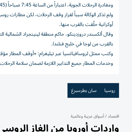
ومغادرة الرحلات الجوية، اعتباراً من الساعة 7:45 صباحاً (04:45 بتوقيت غرينتش) اليوم السبت ضماناً لسلامة الطائرات المدنية.
ولم تذكر الوكالة سبباً لقرار وقف الرحلات، لكن مطارات ر
أوكرانية حلّقت بالقرب منها.
وقال ألكسندر دروزدينكو، حاكم منطقة لينينجراد الشمالية 
بالقرب من لوجا في خليج فنلندا.
وكتب ممثل لروسافياتسيا عبر تيليغرام: «أوقف المطار مؤقتاً
وخدمات المطار جميع التدابير اللازمة لضمان سلامة الرحلات
روسيا
سان بطرسبرغ
اقتصاد
/
أسواق عربية وعالمية
واردات أوروبا من الغاز الروسي تر