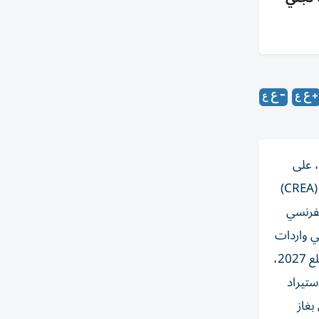
ساس سنوي، على
الرغم من تعهدات التكتل بإنهاء الاعتماد على إمدادات الطاقة الروسية بحلول عام 2027. وأفاد مركز أبحاث الطاقة والهواء النظيف (CREA)
ار الفرنسي
 في بروكسل أن الغاز الروسي شكل 13.4% من إجمالي واردات
الغاز الأوروبية في الربع الثاني من العام. وتأتي هذه الأرقام في وقت تسعى فيه بروكسل إلى وقف واردات الغاز المسال الروسي مطلع 2027،
ستيراد
بغاز