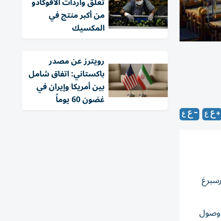
تعلّق واردات الأفوكادو
من أكبر منتج في
المكسيك
‏رويترز عن مصدر
باكستاني: اتفاق شامل
بين أمريكا وإيران في
غضون 60 يوماً
رسبرغ
ً وصول