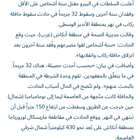
أعلنت السلطات في البيرو مقتل ستة أشخاص على الأقل
وفقدان ستة آخرين وسقوط 32 جريحاً في حادث سقوط حافلة
ركاب في نهر بمنطقة الأنديز الوسطى.
وقالت مديرية الصحة في منطقة أنكاش (غرب)، حيث وقع
الحادث: «ستة أشخاص لقوا مصرعهم وفُقد ستة آخرون بعد
انزلاق حافلة ركاب وانقلابها».
وأضافت في بيان: «بحسب أحدث حصيلة، هناك 32 جريحاً.
في ما يتعلّق بالمفقودين، تقوم وحدة الشرطة في المنطقة
بالبحث عنهم». ولم تتّضح في الحال أسباب الحادث.
والحافلة كانت متّجهة من العاصمة ليما إلى بومامبامبا (شمال)
حين خرجت عن الطريق وسقطت من ارتفاع 150 متراً قبل أن
تنتهي في النهر. ووقع الحادث في مقاطعة ماريسكال لوزورياجا
بمنطقة أنكاش على بُعد نحو 430 كيلومتراً شمال شرقي
العاصمة.