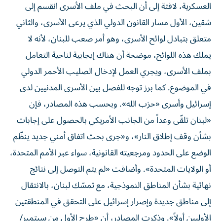
العسكرية، لافتة إلى أن البحث في ملف الأسرى انقسم إلى
شقين، الأول مسار القانون الدولي الذي يرعى الأسرى، والثاني
متعلق بتبادل لوائح الأسرى، وهو أمر صعب للبنان، لأنه لا
يملك هذه اللوائح، موضحة أن هناك إيجابية لناحية التعامل
بملف الأسرى، ويجري العمل لإدخال الصليب الأحمر الدولي
في الموضوع. كما برز توجه للفصل بين الأسرى المدنيين لدى
إسرائيل وأسرى «حزب الله». وبحسب هذه المصادر، فإن
«لبنان تلقّى وعداً من الجانب الأمريكي بالحصول على إجابات
بشأن وقف إطلاق النار»، و«جرى بحث اتفاق أمني جديد ينظّم
الوضع على الحدود ومرجعيته القانونية، سواء عبر الأمم المتحدة،
أو ​الولايات المتحدة​». وأضافت «لم يتم التوصل إلى نتائج
نهائية بشأن المناطق النموذجية، مع تمسّك لبنان، بالانتقال
إلى مناطق جديدة وإصرار إسرائيل على التحقق في المنطقتين
الأوليين أولاً». وذكرت المصادر، أن «طرح الأول من سبتمبر/