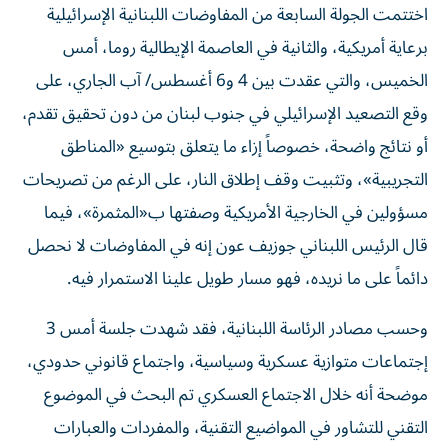
اختتمت الجولة السابعة من المفاوضات اللبنانية الإسرائيلية
برعاية أمريكية، والثانية في العاصمة الإيطالية روما، أمس
الخميس، والتي عقدت بين 4 و6 أغسطس/ آب الجاري، على
وقع التصعيد الإسرائيلي في جنوب لبنان من دون تحقيق تقدم،
أو نتائج واضحة، خصوصاً إزاء ما يتعلق بتوسيع «المناطق
التجريبية»، وتثبيت وقف إطلاق النار، على الرغم من تصريحات
مسؤولين في الخارجية الأمريكية وصفتها ب«المثمرة»، فيما
قال الرئيس اللبناني جوزيف عون إنه في المفاوضات لا نحصل
دائماً على ما نريده، فهو مسار طويل علينا الاستمرار فيه.
وحسب مصادر الرئاسة اللبنانية، فقد شهدت جلسة أمس 3
إجتماعات متوازية عسكرية وسياسية، واجتماع قانوني حدودي،
موضحة أنه خلال الاجتماع العسكري تم البحث في الموضوع
التقني للتشاور في المواضيع التقنية، والمفردات والعبارات