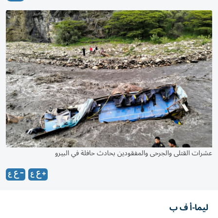
عشرات القتلى والجرحى والمفقودين بحادث حافلة في البيرو
ليما-أ ف ب