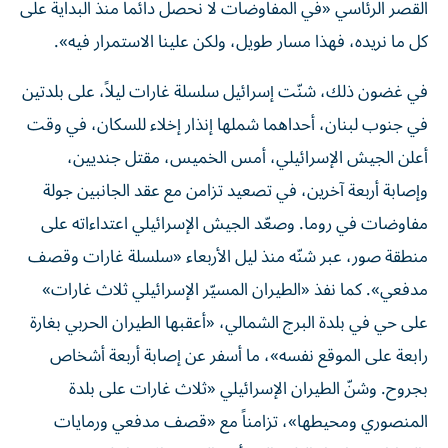
القصر الرئاسي «في المفاوضات لا نحصل دائماً منذ البداية على
كل ما نريده، فهذا مسار طويل، ولكن علينا الاستمرار فيه».
في غضون ذلك، شنّت إسرائيل سلسلة غارات ليلاً، على بلدتين
في جنوب لبنان، أحداهما شملها إنذار إخلاء للسكان، في وقت
أعلن الجيش الإسرائيلي، أمس الخميس، مقتل جنديين،
وإصابة أربعة آخرين، في تصعيد تزامن مع عقد الجانبين جولة
مفاوضات في روما. وصعّد الجيش الإسرائيلي اعتداءاته على
منطقة صور، عبر شنّه منذ ليل الأربعاء «سلسلة غارات وقصف
مدفعي». كما نفذ «الطيران المسيّر الإسرائيلي ثلاث غارات»
على حي في بلدة البرج الشمالي، «أعقبها الطيران الحربي بغارة
رابعة على الموقع نفسه»، ما أسفر عن إصابة أربعة أشخاص
بجروح. وشنّ الطيران الإسرائيلي «ثلاث غارات على بلدة
المنصوري ومحيطها»، تزامناً مع «قصف مدفعي ورمايات