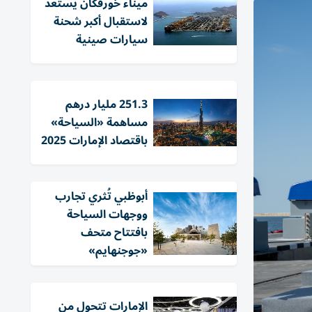
ميناء خورفكان يستعد
لاستقبال أكبر شحنة
سيارات صينية
251.3 مليار درهم
مساهمة «السياحة»
باقتصاد الإمارات 2025
أبوظبي تُثري تجارب
ووجهات السياحة
بافتتاح متحف
«جوجنهايم»
الإمارات تتحول من