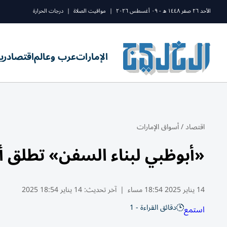
الأحد ٢٦ صفر ١٤٤٨ ه - ٠٩ أغسطس ٢٠٢٦
|
مواقيت الصلاة
|
درجات الحرارة
الإمارات
عرب وعالم
اقتصاد
ري
اقتصاد
/
أسواق الإمارات
«أبوظبي لبناء السفن» تطلق أو
14 يناير 2025 18:54 مساء
|
آخر تحديث:
14 يناير 18:54 2025
دقائق القراءة - 1
استمع