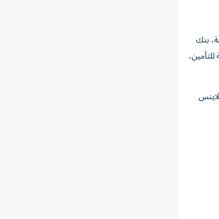
عامة، بنك
 للتأمين،
اللاينس