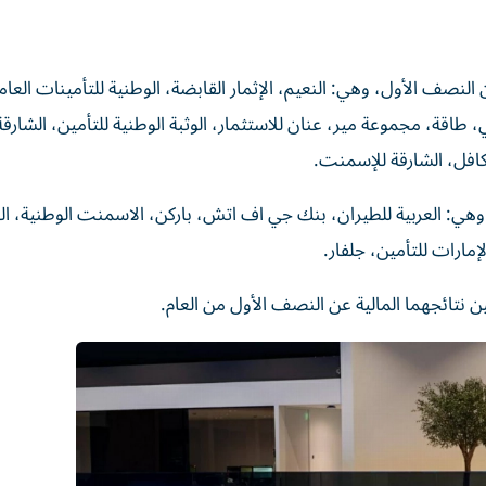
 شركة نتائجها المالية عن النصف الأول، وهي: النعيم، الإثمار القابضة، الوطنية للتأمينات ال
ي، طاقة، مجموعة مير، عنان للاستثمار، الوثبة الوطنية للتأمين، الشارقة
تكافل، الشارقة للإسمنت.
 شركات نتائجها المالية وهي: العربية للطيران، بنك جي اف اتش، باركن، الاسمنت الوطنية، 
إمارات للتأمين، جلفار.