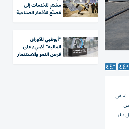
مشترٍ للخدمات إلى
مُصنّع للأقمار الصناعية
"أبوظبي للأوراق
المالية" يُضيء على
فرص النمو والاستثمار
قيم في حوض بناء السفن
من
 بناء