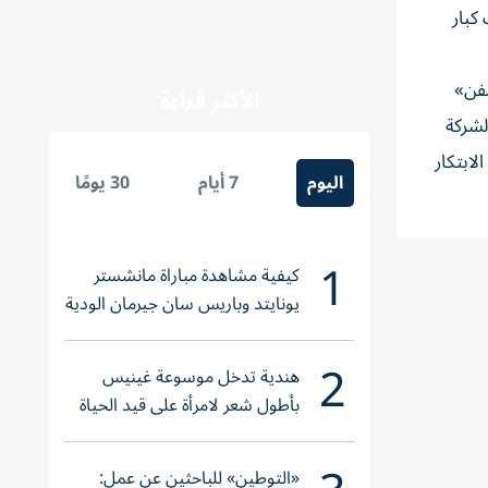
كبار
سفن»
الأكثر قراءة
لشركة
لابتكار
اليوم
7 أيام
30 يومًا
1
كيفية مشاهدة مباراة مانشستر
يونايتد وباريس سان جيرمان الودية
والقنوات الناقلة
2
هندية تدخل موسوعة غينيس
بأطول شعر لامرأة على قيد الحياة
«التوطين» للباحثين عن عمل: