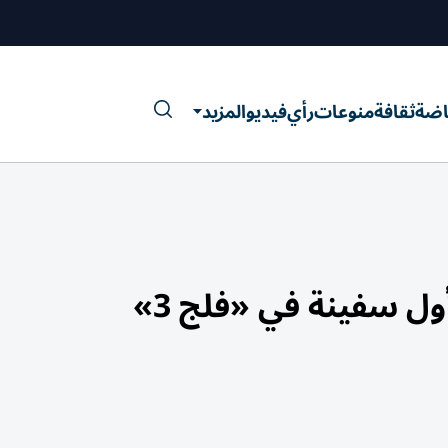
اضة
ثقافة
منوعات
رأي
فيديو
المزيد
ل سفينة في «فلج 3»