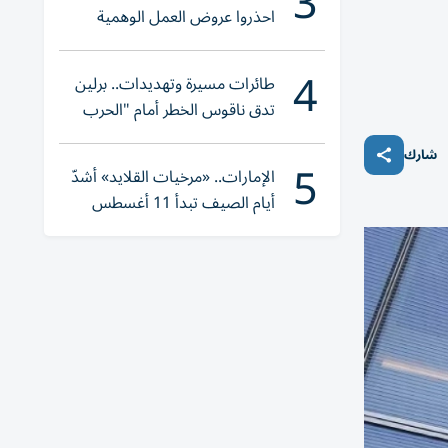
3
احذروا عروض العمل الوهمية
وتحققوا عبر «الباركود»
4
طائرات مسيرة وتهديدات.. برلين
تدق ناقوس الخطر أمام "الحرب
الهجينة"
شارك
5
الإمارات.. «مرخيات القلايد» أشدّ
أيام الصيف تبدأ 11 أغسطس