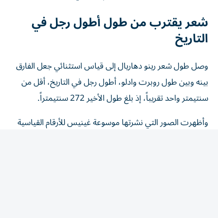
شعر يقترب من طول أطول رجل في
التاريخ
وصل طول شعر رينو دهاريال إلى قياس استثنائي جعل الفارق
بينه وبين طول روبرت وادلو، أطول رجل في التاريخ، أقل من
سنتيمتر واحد تقريباً، إذ بلغ طول الأخير 272 سنتيمتراً.
وأظهرت الصور التي نشرتها موسوعة غينيس للأرقام القياسية
رينو دهاريال وهي تسير وشعرها ينساب خلفها ملامساً الأرض،
كما ظهرت في لقطات أخرى وهي تجلس على الأرض بينما
يحيط شعرها بجسدها، في مشهد يعكس الحجم الاستثنائي
لخصلاتها.
وتميز شعرها السيدة الهندية بكثافته ولمعانه إلى جانب طوله،
فيما تلجأ إلى ضفره في جديلة كبيرة ومعقدة عندما تحتاج إلى