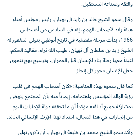
والثقة وصناعة المستقبل.
وقال سمو الشيخ خالد بن زايد آل نهيان، رئيس مجلس أمناء
هيئة زايد لأصحاب الهمم، إنه في السادس من أغسطس
1966، بدأت مرحلة مفصلية في تاريخ أبوظبي بتولي المغفور له
الشيخ زايد بن سلطان آل نهيان، طيب الله ثراه، مقاليد الحكم،
لتبدأ معها رحلة بناء الإنسان قبل العمران، وترسيخ نهج تنموي
جعل الإنسان محور كل إنجاز.
كما قال سموه بهذه المناسبة: «كان أصحاب الهمم في قلب
رؤية الوالد المؤسس واهتمامه، إيماناً منه بأن المجتمع ينهض
بمشاركة جميع أبنائه» مؤكداً أن ما تحققه دولة الإمارات اليوم
من إنجازات في هذا المجال، امتداد لهذا الإرث الإنساني الخالد.
وأكد سمو الشيخ محمد بن خليفة آل نهيان، أن ذكرى تولي