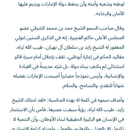
لوطنه وشعبه وأمته وأن يحفظ دولة الإمارات ويديم عليها
الأمان والرخاء».
وقال صاحب السمو الشيخ حمد بن محمد الشرقي عضو
المجلس الأعلى حاكم الفجيرة، إنه في الذكرى الستين لتولي
المغفور له الشيخ زايد بن سلطان آل نهيان، طيب الله ثراه،
مقاليد الحكم في إمارة أبوظبي، نقف بإجلال أمام سيرة قائدٍ
استثنائي لم يكتفِ ببناء دولة، بل شيّد مدرسةً في القيادة
والإنسانية، وأرسى نموذجاً حضارياً أصبحت الإمارات بفضله
عنواناً للتقدم، والتسامح، والسلام.
وأضاف سموه في كلمة له بهذه المناسبة: «لقد امتلك الشيخ
زايد، طيب الله ثراه، رؤيةً سبقت عصرها، فآمن بأن الاستثمار
في الإنسان هو الركيزة الحقيقية لبناء الأوطان، وأن التنمية لا
تكتمل إلا بالعدل، والتعليم، والعمل، واحترام كرامة الإنسان».