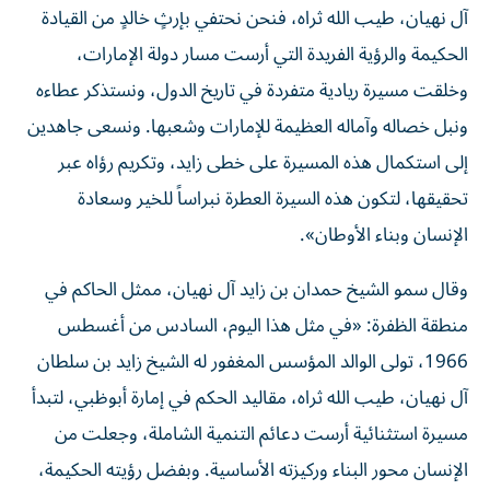
آل نهيان، طيب الله ثراه، فنحن نحتفي بإرثٍ خالدٍ من القيادة
الحكيمة والرؤية الفريدة التي أرست مسار دولة الإمارات،
وخلقت مسيرة ريادية متفردة في تاريخ الدول، ونستذكر عطاءه
ونبل خصاله وآماله العظيمة للإمارات وشعبها. ونسعى جاهدين
إلى استكمال هذه المسيرة على خطى زايد، وتكريم رؤاه عبر
تحقيقها، لتكون هذه السيرة العطرة نبراساً للخير وسعادة
الإنسان وبناء الأوطان».
وقال سمو الشيخ حمدان بن زايد آل نهيان، ممثل الحاكم في
منطقة الظفرة: «في مثل هذا اليوم، السادس من أغسطس
1966، تولى الوالد المؤسس المغفور له الشيخ زايد بن سلطان
آل نهيان، طيب الله ثراه، مقاليد الحكم في إمارة أبوظبي، لتبدأ
مسيرة استثنائية أرست دعائم التنمية الشاملة، وجعلت من
الإنسان محور البناء وركيزته الأساسية. وبفضل رؤيته الحكيمة،