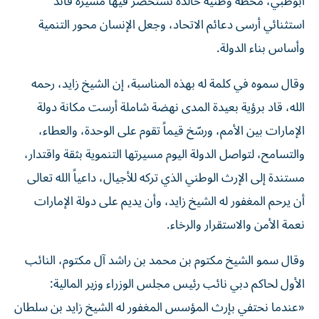
أبوظبي، محطة وطنية خالدة نستحضر فيها مسيرة قائد
استثنائي أرسى دعائم الاتحاد، وجعل الإنسان محور التنمية
وأساس بناء الدولة.
وقال سموه في كلمة له بهذه المناسبة، إن الشيخ زايد، رحمه
الله، قاد برؤية بعيدة المدى نهضة شاملة أرست مكانة دولة
الإمارات بين الأمم، ورسّخ قيماً تقوم على الوحدة، والعطاء،
والتسامح، لتواصل الدولة اليوم مسيرتها التنموية بثقة واقتدار،
مستندة إلى الإرث الوطني الذي تركه للأجيال، داعياً الله تعالى
أن يرحم المغفور له الشيخ زايد، وأن يديم على دولة الإمارات
نعمة الأمن والاستقرار والرخاء.
وقال سمو الشيخ مكتوم بن محمد بن راشد آل مكتوم، النائب
الأول لحاكم دبي نائب رئيس مجلس الوزراء وزير المالية:
«عندما نحتفي بإرث المؤسس المغفور له الشيخ زايد بن سلطان