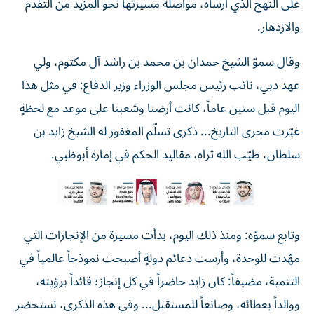
على النهج الذي أرساه، مواصلةً مسيرتها نحو المزيد من التقدم
والازدهار.
وقال سموّ الشيخ حمدان بن محمد بن راشد آل مكتوم، ولي
عهد دبي، نائب رئيس مجلس الوزراء وزير الدفاع: في مثل هذا
اليوم قبل ستين عاماً، كانت أرضنا وشعبنا على موعد مع لحظةٍ
غيّرت مجرى التاريخ... ذكرى تسلّم المغفور له الشيخ زايد بن
سلطان، طيّب الله ثراه، مقاليد الحكم في إمارة أبوظبي.
وتابع سموّه: ومنذ ذلك اليوم، بدأت مسيرة من الإنجازات التي
مهّدت للوحدة، وأرست دعائم دولةٍ أصبحت نموذجاً عالمياً في
التنمية، مضيفاً: كان زايد حاضراً في كل إنجاز؛ قائداً برؤيته،
ووالداً بعطائه، وصانعاً للمستقبل... وفي هذه الذكرى، نستحضر