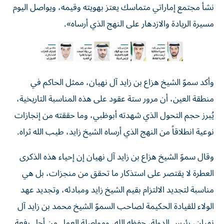
نشأ مجتمع إماراتي متماسك يعتز بهويته وقيمه، ويواصل اليوم
مسيرة الريادة والازدهار على النهج الذي أرساه».
وأكد سموّ الشيخ هزاع بن زايد آل نهيان، ممثل الحاكم في
منطقة العين، أن مرور ستة عقود على هذه المناسبة التاريخية،
يُبرز حجم التحول الذي شهدته أبوظبي، وما حققته من إنجازات
نوعية انطلاقاً من النهج الذي أرساه الشيخ زايد، طيب الله ثراه.
وقال سموّ الشيخ هزاع بن زايد آل نهيان إن إحياء هذه الذكرى
العطرة لا يقتصر على استذكار ما تحقق من منجزات، بل هي
مناسبة لتجديد الالتزام بقيم الشيخ زايد ومبادئه، وتجديد عهد
الولاء للقيادة الحكيمة لصاحب السموّ الشيخ محمد بن زايد آل
نهيان، رئيس الدولة، حفظه الله، ومواصلة العمل من أجل رفعة