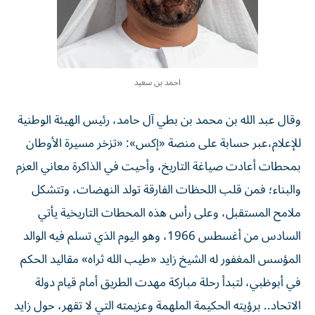
احمد بن سعيد
وقال عبد الله بن محمد بن بطي آل حامد، رئيس الهيئة الوطنية
للإعلام،عبر حسابة على منصة «إكس»: «تزخر مسيرة الأوطان
بمحطات أعادت صياغة التاريخ، وأحيت في الذاكرة معاني العزم
والبناء؛ فمن قلب اللحظات الفارقة تولد النهضات، وتتشكل
ملامح المستقبل، وعلى رأس هذه المحطات التاريخية يأتي
السادس من أغسطس 1966، وهو اليوم الذي تسلم فيه الوالد
المؤسس المغفور له الشيخ زايد «طيب الله ثراه» مقاليد الحكم
في أبوظبي، لتبدأ رحلة مباركة مهدت الطريق أمام قيام دولة
الاتحاد.. برؤيته الحكيمة الملهمة وعزيمته التي لا تقهر، حول زايد