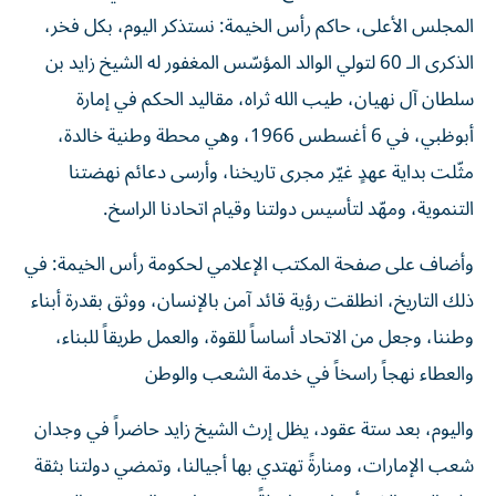
المجلس الأعلى، حاكم رأس الخيمة: نستذكر اليوم، بكل فخر،
الذكرى الـ 60 لتولي الوالد المؤسّس المغفور له الشيخ زايد بن
سلطان آل نهيان، طيب الله ثراه، مقاليد الحكم في إمارة
أبوظبي، في 6 أغسطس 1966، وهي محطة وطنية خالدة،
مثّلت بداية عهدٍ غيّر مجرى تاريخنا، وأرسى دعائم نهضتنا
التنموية، ومهّد لتأسيس دولتنا وقيام اتحادنا الراسخ.
وأضاف على صفحة المكتب الإعلامي لحكومة رأس الخيمة: في
ذلك التاريخ، انطلقت رؤية قائد آمن بالإنسان، ووثق بقدرة أبناء
وطننا، وجعل من الاتحاد أساساً للقوة، والعمل طريقاً للبناء،
والعطاء نهجاً راسخاً في خدمة الشعب والوطن
واليوم، بعد ستة عقود، يظل إرث الشيخ زايد حاضراً في وجدان
شعب الإمارات، ومنارةً تهتدي بها أجيالنا، وتمضي دولتنا بثقة