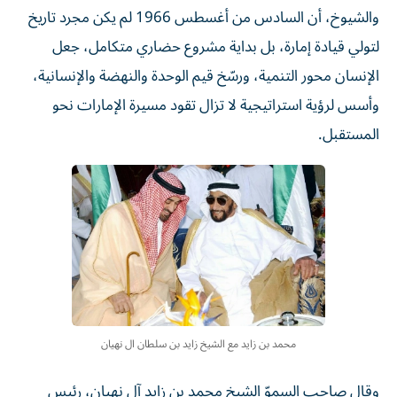
والشيوخ، أن السادس من أغسطس 1966 لم يكن مجرد تاريخ
لتولي قيادة إمارة، بل بداية مشروع حضاري متكامل، جعل
الإنسان محور التنمية، ورسّخ قيم الوحدة والنهضة والإنسانية،
وأسس لرؤية استراتيجية لا تزال تقود مسيرة الإمارات نحو
المستقبل.
محمد بن زايد مع الشيخ زايد بن سلطان ال نهيان
وقال صاحب السموّ الشيخ محمد بن زايد آل نهيان، رئيس