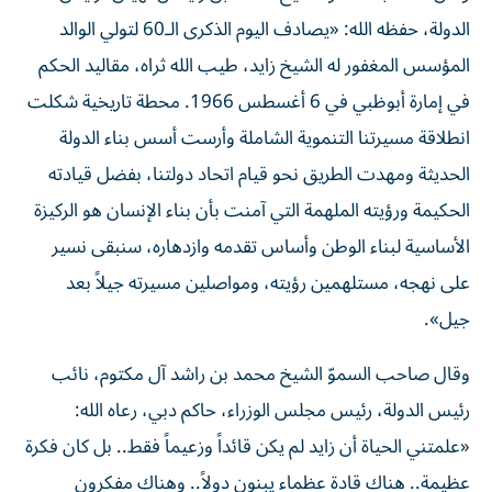
الدولة، حفظه الله: «يصادف اليوم الذكرى الـ60 لتولي الوالد
المؤسس المغفور له الشيخ زايد، طيب الله ثراه، مقاليد الحكم
في إمارة أبوظبي في 6 أغسطس 1966. محطة تاريخية شكلت
انطلاقة مسيرتنا التنموية الشاملة وأرست أسس بناء الدولة
الحديثة ومهدت الطريق نحو قيام اتحاد دولتنا، بفضل قيادته
الحكيمة ورؤيته الملهمة التي آمنت بأن بناء الإنسان هو الركيزة
الأساسية لبناء الوطن وأساس تقدمه وازدهاره، سنبقى نسير
على نهجه، مستلهمين رؤيته، ومواصلين مسيرته جيلاً بعد
جيل».
وقال صاحب السموّ الشيخ محمد بن راشد آل مكتوم، نائب
رئيس الدولة، رئيس مجلس الوزراء، حاكم دبي، رعاه الله:
«علمتني الحياة أن زايد لم يكن قائداً وزعيماً فقط.. بل كان فكرة
عظيمة.. هناك قادة عظماء يبنون دولاً.. وهناك مفكرون