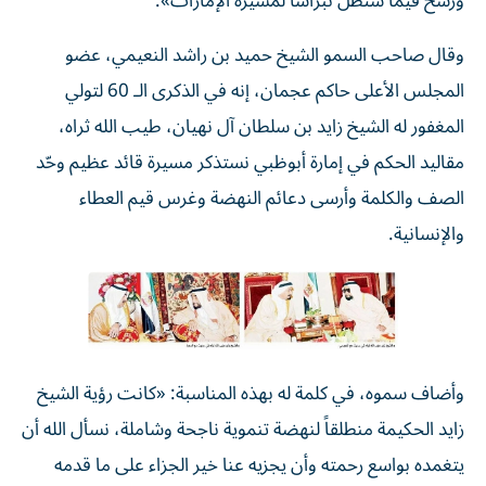
ورسخ قيماً ستظل نبراساً لمسيرة الإمارات».
وقال صاحب السمو الشيخ حميد بن راشد النعيمي، عضو
المجلس الأعلى حاكم عجمان، إنه في الذكرى الـ 60 لتولي
المغفور له الشيخ زايد بن سلطان آل نهيان، طيب الله ثراه،
مقاليد الحكم في إمارة أبوظبي نستذكر مسيرة قائد عظيم وحّد
الصف والكلمة وأرسى دعائم النهضة وغرس قيم العطاء
والإنسانية.
وأضاف سموه، في كلمة له بهذه المناسبة: «كانت رؤية الشيخ
زايد الحكيمة منطلقاً لنهضة تنموية ناجحة وشاملة، نسأل الله أن
يتغمده بواسع رحمته وأن يجزيه عنا خير الجزاء على ما قدمه