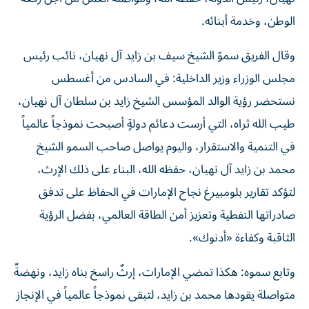
الوطن، وخدمة أبنائه.
وقال الفريق سموّ الشيخ سيف بن زايد آل نهيان، نائب رئيس
مجلس الوزراء وزير الداخلية: في السادس من أغسطس
نستحضر رؤية الوالد المؤسس الشيخ زايد بن سلطان آل نهيان،
طيب الله ثراه، التي أرست دعائم دولةٍ أصبحت نموذجاً عالمياً
في التنمية والاستقرار، واليوم يواصل صاحب السمو الشيخ
محمد بن زايد آل نهيان، حفظه الله، البناء على ذلك الإرث،
لتؤكد تقارير بلومبيرغ نجاح الإمارات في الحفاظ على تدفق
صادراتها النفطية وتعزيز أمن الطاقة العالمي، بفضل الرؤية
الثاقبة وكفاءة «أدنوك».
وتابع سموه: هكذا تمضي الإمارات، إرثٌ راسخ بناه زايد، ونهضةٌ
متواصلة يقودها محمد بن زايد، لتبقى نموذجاً عالمياً في الإنجاز