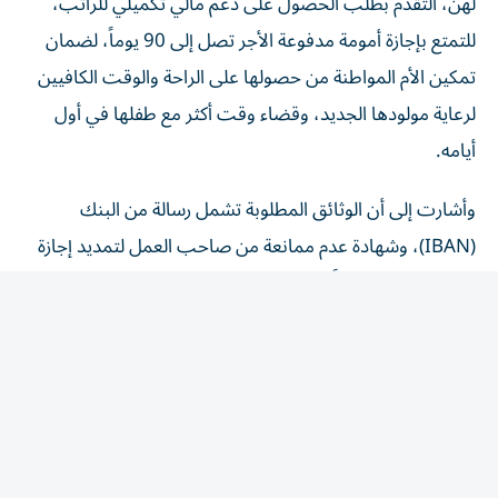
لهن، التقدم بطلب الحصول على دعم مالي تكميلي للراتب،
للتمتع بإجازة أمومة مدفوعة الأجر تصل إلى 90 يوماً، لضمان
تمكين الأم المواطنة من حصولها على الراحة والوقت الكافيين
لرعاية مولودها الجديد، وقضاء وقت أكثر مع طفلها في أول
أيامه.
وأشارت إلى أن الوثائق المطلوبة تشمل رسالة من البنك
(IBAN)، وشهادة عدم ممانعة من صاحب العمل لتمديد إجازة
الأمومة إلى 90 يوماً حسب النموذج المعتمد من هيئة أبوظبي
للدعم الاجتماعي، وشهادة راتب، مؤكدة أن الخدمة لا تترتب
عليها أي رسوم إضافية.
وبينت أن خطوات التقديم تشمل تسجيل الدخول باستخدام
الهُوية الرقمية، وتقديم الطلب والوثائق المطلوبة، وتسلّم إشعار
تأكيد الأهلية، ثم تسلّم دعم إجازة الأمومة.