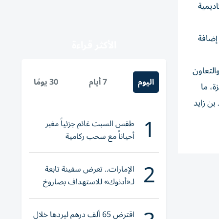
اديمية
 إضافة
الأكثر قراءة
التعاون
اليوم
7 أيام
30 يومًا
ة، ما
بن زايد
1
طقس السبت غائم جزئياً مغبر
أحياناً مع سحب ركامية
2
الإمارات.. تعرض سفينة تابعة
لـ«أدنوك» للاستهداف بصاروخ
أثناء عبورها «هرمز»
اقترض 65 ألف درهم ليردها خلال