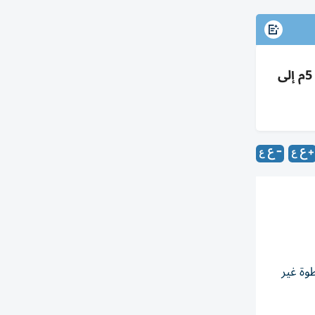
أدنوك تتحول لمنافس عالمي: توسع بتروكيماويات واستحواذات، مسارات تصدير بديلة لهرمز، ورفع الإنتاج من 5م إلى
وة غير