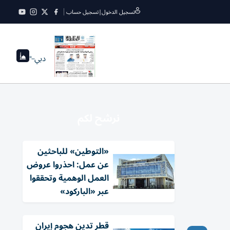
تسجيل الدخول
|
تسجيل حساب
دبي
--°
نرشح لكم
«التوطين» للباحثين
عن عمل: احذروا عروض
العمل الوهمية وتحققوا
عبر «الباركود»
قطر تدين هجوم إيران