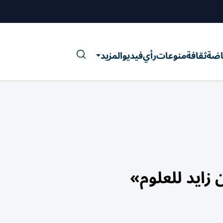
اضة
ثقافة
منوعات
رأي
فيديو
المزيد
زايد للعلوم»