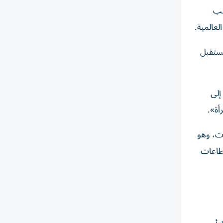
قب
عالمية.
مستقبل
إلى
أة».
ات، وهو
قطاعات