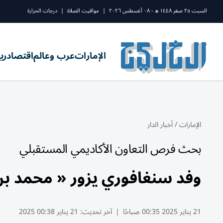
السبت ٢٥ صفر ١٤٤٨ ه - ٠٨ أغسطس ٢٠٢٦
|
مواقيت الصلاة
|
درجات الحرارة
الإمارات
عرب وعالم
اقتصاد
ري
الإمارات
/
أخبار الدار
بحث فرص التعاون الأكاديمي المستقبلي
وفد سنغافوري يزور « محمد بن 
21 يناير 2025 00:35 صباحًا
|
آخر تحديث:
21 يناير 00:38 2025