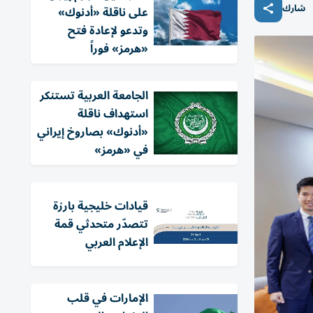
شارك
على ناقلة «أدنوك»
وتدعو لإعادة فتح
«هرمز» فوراً
الجامعة العربية تستنكر
استهداف ناقلة
«أدنوك» بصاروخ إيراني
في «هرمز»
قيادات خليجية بارزة
تتصدّر متحدثي قمة
الإعلام العربي
الإمارات في قلب