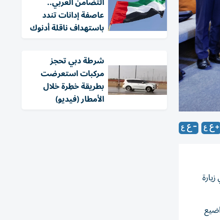
التضامن العربي..
عاصفة إدانات تندد
باستهداف ناقلة أدنوك
شرطة دبي تحجز
مركبات استعرضت
بطريقة خطِرة خلال
الأمطار (فيديو)
زيارة
اضيع