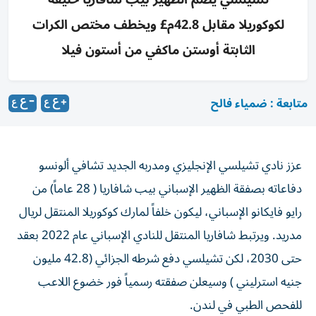
لكوكوريلا مقابل 42.8م£ ويخطف مختص الكرات
الثابتة أوستن ماكفي من أستون فيلا
متابعة : ضمياء فالح
عزز نادي تشيلسي الإنجليزي ومدربه الجديد تشافي ألونسو
دفاعاته بصفقة الظهير الإسباني بيب شافاريا ( 28 عاماً) من
رايو فايكانو الإسباني، ليكون خلفاً لمارك كوكوريلا المنتقل لريال
مدريد. ويرتبط شافاريا المنتقل للنادي الإسباني عام 2022 بعقد
حتى 2030، لكن تشيلسي دفع شرطه الجزائي (42.8 مليون
جنيه استرليني ) وسيعلن صفقته رسمياً فور خضوع اللاعب
للفحص الطبي في لندن.