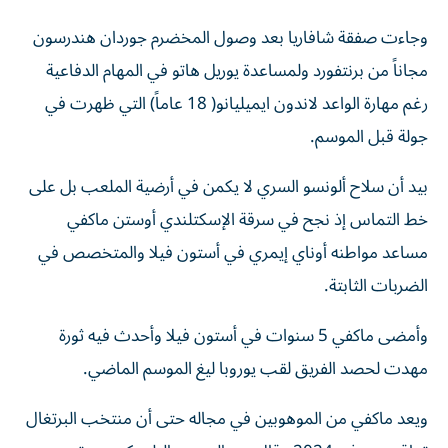
وجاءت صفقة شافاريا بعد وصول المخضرم جوردان هندرسون
مجاناً من برنتفورد ولمساعدة يوريل هاتو في المهام الدفاعية
رغم مهارة الواعد لاندون ايميليانو( 18 عاماً) التي ظهرت في
جولة قبل الموسم.
بيد أن سلاح ألونسو السري لا يكمن في أرضية الملعب بل على
خط التماس إذ نجح في سرقة الإسكتلندي أوستن ماكفي
مساعد مواطنه أوناي إيمري في أستون فيلا والمتخصص في
الضربات الثابتة.
وأمضى ماكفي 5 سنوات في أستون فيلا وأحدث فيه ثورة
مهدت لحصد الفريق لقب يوروبا ليغ الموسم الماضي.
ويعد ماكفي من الموهوبين في مجاله حتى أن منتخب البرتغال
تعاقد معه في 2024 وقال عنه المدرب البلجيكي روبرتو