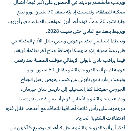
ويرغب مانشستر يونايتد في الحصول على أكبر قيمة انتقال
ممكنة للصفقة، وتتمسك إدارته بسعر 70 مليون يورو لبيع
جارناتشو، 20 عاماً، كونه أحد أبرز المواهب الصاعدة في أوروبا،
ويرتبط بعقد مع النادي حتى صيف 2028.
ويخطط تشيلسي لتقديم عرض رسمي خلال الأيام المقبلة في
ظل رغبة مدربه إنزو ماريسكا بإضافة جناح آخر لقائمة فريقه.
فيما يراقب نادي نابولي الإيطالي موقف الصفقة بعد رفض
عرضه لضم أليخاندرو جارناتشو مقابل 50 مليون يورو.
وتبحث إدارة نادي نابولي عن لاعب يعوض رحيل الجناح
الجورجي خفيتشا كفاراتسخيليا إلى باريس سان جيرمان،
ووضعت جارناتشو والألماني كريم أدييمي لاعب بوروسيا
دورتموند على رأس قائمة أهدافها للتعاقد مع أحدهما خلال فترة
الانتقالات الشتوية الجارية.
يُذكر أن أليخاندرو جارناتشو سجل 8 أهداف وصنع 5 آخرين في