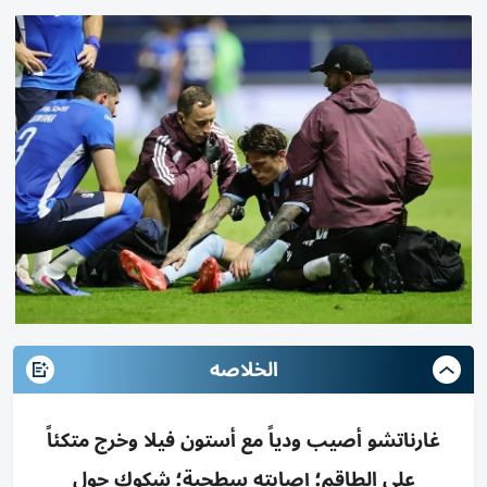
الخلاصه
غارناتشو أصيب ودياً مع أستون فيلا وخرج متكئاً
على الطاقم؛ إصابته سطحية؛ شكوك حول