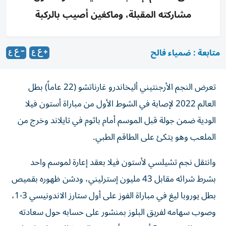
مشاركته المقبلة، وماكغين أصيب بالركبة
متابعة : ضمياء فالح
تعرض النجم الأرجنتيني أليخاندرو غارناتشو (22 عاماً) بطل
العالم 2022 لإصابة في الشوط الأول من مباراة أستون فيلا
الودية ضمن جولة قبل الموسم أمام باثوم في تايلاند وخرج من
الملعب وهو يتكئ على الطاقم الطبي.
وانتقل نجم تشيلسي لأستون فيلا بعقد إعارة لموسم واحد
بشرط شرائه مقابل 43 مليون إسترليني، ودشن ظهوره بقميص
بطل يوروبا ليغ في مباراة الفوز على أول ستارز الاندونيسي 3-1،
وصوب سهامه لفريق البلوز بمنشور على حسابه حول سعادته