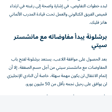
لبدء خطوات التفاوض، في إشارة واضحة إلى رغبته في ارتداء
قميص الفريق الكتالوني والعمل تحت قيادة المدرب الألماني
هانز فليك.
برشلونة يبدأ مفاوضاته مع مانشستر
سيتي
بعد الحصول على موافقة اللاعب، يستعد برشلونة لفتح باب
المفاوضات مع مانشستر سيتي من أجل حسم الصفقة، إلا أن
إتمام الانتقال لن يكون مهمة سهلة، خاصة أن النادي الإنجليزي
لن يوافق على رحيل نجمه بأقل من 50 مليون يورو.
وأشارت "ماركا" إلى أن إدارة برشلونة أكدت بشكل غير رسمي
وجود تحركات بالفعل للتعاقد مع لاعب الوسط الإسباني، في
انتظار الوصول إلى اتفاق نهائي مع بطل الدوري الإنجليزي.