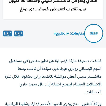
النادي يفاوض مانشستر سيتي وصفقة 50 مليون
يورو تقترب لتعويض غموض دي يونغ
متابعات: «الخليج»
كشفت صحيفة ماركا الإسبانية عن تطور مفاجئ في مستقبل
النجم الإسباني رودري هيرنانديز، مؤكدة أن لاعب وسط
مانشستر سيتي أعطى موافقته للانضمام إلى برشلونة خلال فترة
الانتقالات المقبلة، ليصبح انتقاله إلى ريال مدريد خارج
الحسابات.
ووفقاً للتقرير، منح رودري الضوء الأخضر لإدارة برشلونة الرياضية