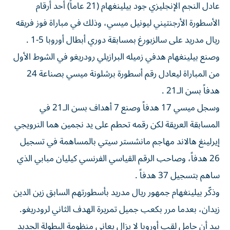
عادل النجم الإنجليزي جود بيلينغهام (21 عاماً) أحد أرقام
الأسطورة الأرجنتيني ليونيل ميسي، وذلك في مباراة فوز فريقه
ريال مدريد على سالزبورغ بمسابقة دوري أبطال أوروبا 5-1 .
وصنع بيلينغهام هدفي زميله البرازيلي رودريغو في الشوط الأول
من المباراة ليعادل رقم أسطورة برشلونة ميسي بصناعة 24
هدفاً بسن الـ21 .
وسجل ميسي 17 هدفاً وصنع 7 أهداف بسن الـ21 في
المسابقة العريقة لكن رقمه تحطم على يد نجمين هما النرويجي
إيرلينغ هالاند مهاجم مانشستر سيتي بالمساهمة في تسجيل
26 هدفاً، وصاحب الرقم القياسي الفرنسي كيليان مبابي الذي
ساهم بتسجيل 37 هدفاً .
وذكّر بيلينغهام جمهور ريال مدريد بأسطورتهم السابق زين الدين
زيدان، بعدما مرر بكعب جميل تمريرة الهدف الثاني لرودريغو.
بيد أن حامل لقب أوروبا لا يزال يعاني منظومة البطولة الجديد