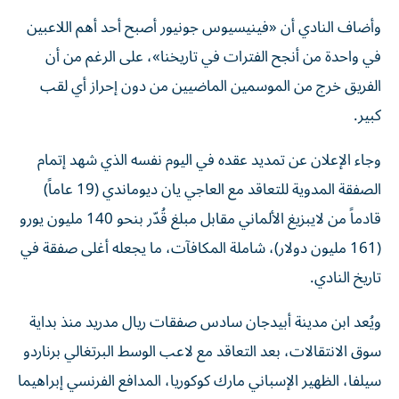
وأضاف النادي أن «فينيسيوس جونيور أصبح أحد أهم اللاعبين
في واحدة من أنجح الفترات في تاريخنا»، على الرغم من أن
الفريق خرج من الموسمين الماضيين من دون إحراز أي لقب
كبير.
وجاء الإعلان عن تمديد عقده في اليوم نفسه الذي شهد إتمام
الصفقة المدوية للتعاقد مع العاجي يان ديوماندي (19 عاماً)
قادماً من لايبزيغ الألماني مقابل مبلغ قُدّر بنحو 140 مليون يورو
(161 مليون دولار)، شاملة المكافآت، ما يجعله أغلى صفقة في
تاريخ النادي.
ويُعد ابن مدينة أبيدجان سادس صفقات ريال مدريد منذ بداية
سوق الانتقالات، بعد التعاقد مع لاعب الوسط البرتغالي برناردو
سيلفا، الظهير الإسباني مارك كوكوريا، المدافع الفرنسي إبراهيما