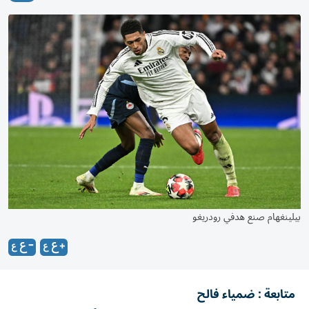
بيلينغهام صنع هدفي رودريغو
متابعة : ضمياء فالح