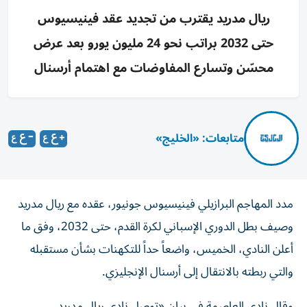
ريال مدريد يقترب من تجديد عقد فينيسيوس
حتى 2032 براتب نحو 24 مليون يورو بعد عرض
محسّن وتسارع المفاوضات مع اهتمام أرسنال
متابعات: «الخليج»
مدد المهاجم البرازيلي فينيسيوس جونيور، عقده مع ريال مدريد
وصيف بطل الدوري الإسباني لكرة القدم، حتى 2032، وفق ما
أعلن النادي، الخميس، واضعاً حداً للتكهنات بشأن مستقبله
والتي ربطته بالانتقال إلى أرسنال الإنجليزي.
وقال نادي العاصمة في بيان «توصل نادي ريال مدريد