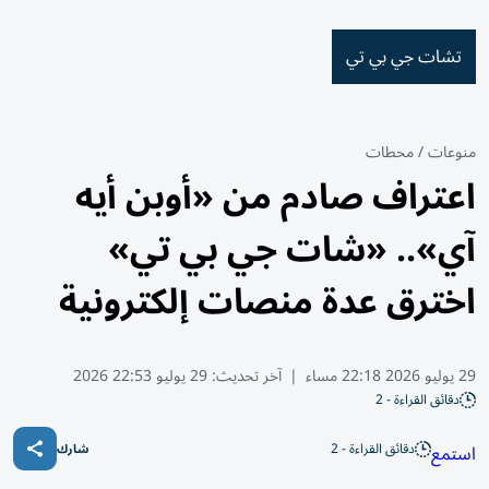
تشات جي بي تي
منوعات
/
محطات
اعتراف صادم من «أوبن أيه
آي».. «شات جي بي تي»
اخترق عدة منصات إلكترونية
29 يوليو 2026 22:18 مساء
|
آخر تحديث:
29 يوليو 22:53 2026
دقائق القراءة - 2
دقائق القراءة - 2
استمع
شارك