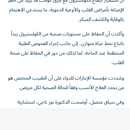
الإصابة بأمراض القلب والأوعية الدموية، ما يستدعي الاهتمام
بالوقاية والكشف المبكر.
وأكدت أن الحفاظ على مستويات صحية من الكولسترول يبدأ
باتباع نمط حياة متوازن، إلى جانب إجراء الفحوص الطبية
المنتظمة عند الحاجة، لما لذلك من دور في الحفاظ على صحة
القلب.
وشددت مؤسسة الإمارات للدواء على أن الطبيب المختص هو
من يحدد العلاج الأنسب وفقاً للحالة الصحية لكل مريض.
وفي سياق متصل، أوضحت الدكتورة نور ناجي، استشارية
الطب الباطني ورئيسة القسم في مدينة برجيل الطبية
ل«الخليج»، أن ارتفاع الكولسترول يُعرف ب«القاتل الصامت»،
لأن معظم المصابين لا يشعرون بأي أعراض لسنوات، بينما