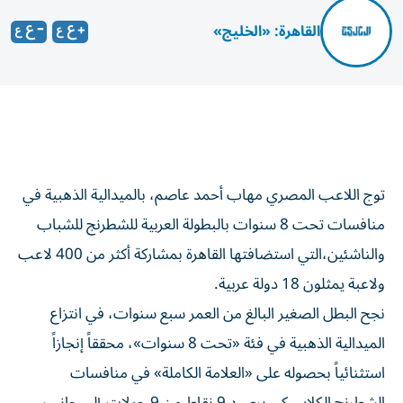
القاهرة: «الخليج»
توج اللاعب المصري مهاب أحمد عاصم، بالميدالية الذهبية في
منافسات تحت 8 سنوات بالبطولة العربية للشطرنج للشباب
والناشئين،التي استضافتها القاهرة بمشاركة أكثر من 400 لاعب
ولاعبة يمثلون 18 دولة عربية.
نجح البطل الصغير البالغ من العمر سبع سنوات، في انتزاع
الميدالية الذهبية في فئة «تحت 8 سنوات»، محققاً إنجازاً
استثنائياً بحصوله على «العلامة الكاملة» في منافسات
الشطرنج الكلاسيكي برصيد 9 نقاط من 9 جولات،إلى جانب