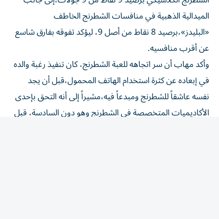
الميدالية الذهبية في منافسات الشطرنج الخاطف
«البليدز»،برصيد 8 نقاط من أصل 9، ليؤكد تفوقه بفارق شاسع
عن أقرب منافسيه.
وأكد مهاب أن سر اتجاهه للعبة الشطرنج، كان تنفيذ رغبة والده
في إبعاده عن كثرة استخدام الهاتف المحمول،قبل أن يجد
نفسه عاشقاً للشطرنج ومبدعاً فيه،مشيراً إلى أنه التحق بإحدى
الأكاديميات المتخصصة فى الشطرنج وهو دون السادسة، قبل
أن يظهر حسب مدربيه قدرة فائقة وسريعة على استيعاب
الخطط والاستراتيجيات المعقدة،ما دفع الأكاديمية الى
تخصيص برنامج تدريبي مكثف له تحت إشراف نخبة من
المدربين المتخصصين.
وقال مدرب مهاب أنه يمتلك إمكانيات تؤهله للوصول إلى
العالمية خلال سنوات قليلة،مشيراً إلى أن الحلم القادم هو
المنافسة على بطولة العالم،بعد توفير الرعاية والدعم المستمر