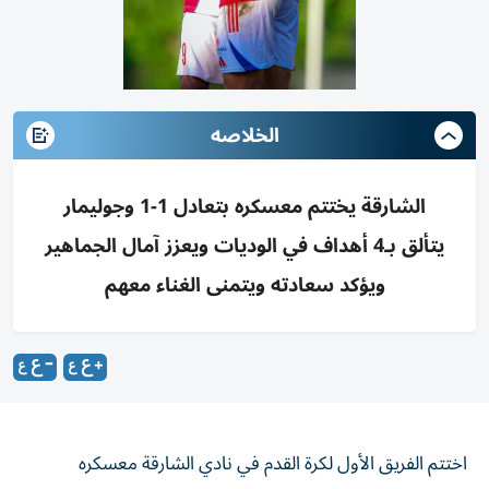
الخلاصه
الشارقة يختتم معسكره بتعادل 1-1 وجوليمار
يتألق بـ4 أهداف في الوديات ويعزز آمال الجماهير
ويؤكد سعادته ويتمنى الغناء معهم
اختتم الفريق الأول لكرة القدم في نادي الشارقة معسكره
الخارجي بالتعادل مع الغرافة 1-1، وسجل هدف «الملك»