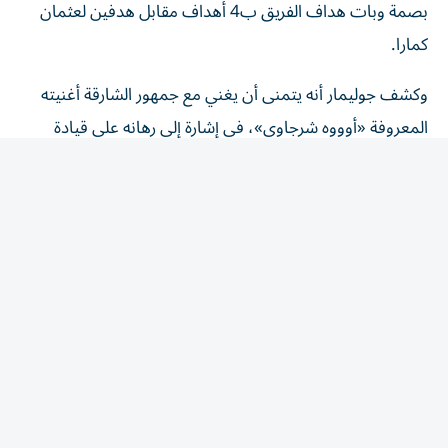
كمارا.
وكشف جوليمار أنه يتمنى أن يغني مع جمهور الشارقة أغنيته
المعروفة «أوووه شرجاوي»، في إشارة إلى رهانه على قيادة
الفريق للمنافسة على الألقاب.
وقال متابعاً: سعيد بتسجيلي الأهداف في المباريات الأخيرة،
وهذا يعطيني الكثير من الثقة.
وأكد «سعيد لوجودي في الشارقة وأشعر أنني في بيتي».
المقالة التالية