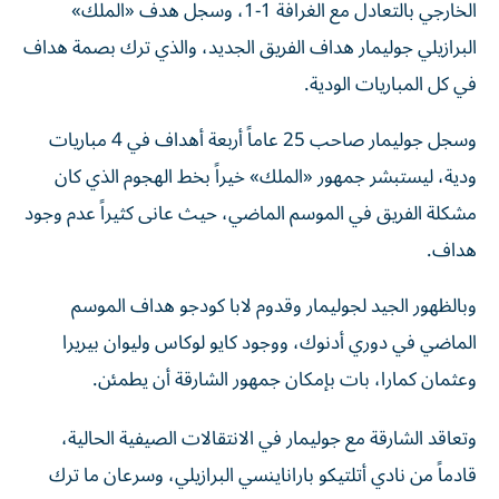
البرازيلي جوليمار هداف الفريق الجديد، والذي ترك بصمة هداف
في كل المباريات الودية.
وسجل جوليمار صاحب 25 عاماً أربعة أهداف في 4 مباريات
ودية، ليستبشر جمهور «الملك» خيراً بخط الهجوم الذي كان
مشكلة الفريق في الموسم الماضي، حيث عانى كثيراً عدم وجود
هداف.
وبالظهور الجيد لجوليمار وقدوم لابا كودجو هداف الموسم
الماضي في دوري أدنوك، ووجود كايو لوكاس وليوان بيريرا
وعثمان كمارا، بات بإمكان جمهور الشارقة أن يطمئن.
وتعاقد الشارقة مع جوليمار في الانتقالات الصيفية الحالية،
قادماً من نادي أتلتيكو باراناينسي البرازيلي، وسرعان ما ترك
بصمة وبات هداف الفريق ب4 أهداف مقابل هدفين لعثمان