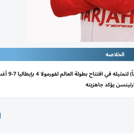
الخلاصه
الشارقة البحري يعتمد النرويجي مارتينس
رتينسن يؤكد جاهزيته