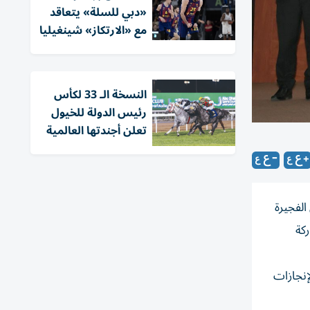
«دبي للسلة» يتعاقد
مع «الارتكاز» شينغيليا
النسخة الـ 33 لكأس
رئيس الدولة للخيول
تعلن أجندتها العالمية
الفجيرة
ركة
إنجازات