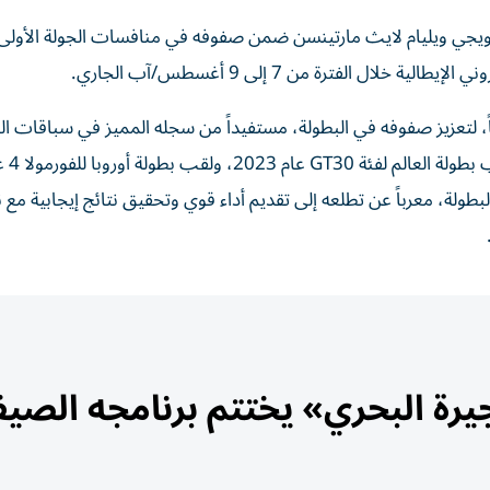
نرويجي ويليام لايث مارتينسن ضمن صفوفه في منافسات الجولة الأولى
ادي قد تعاقد مع مارتينسن، البالغ من العمر 19 عاماً، لتعزيز صفوفه في البطولة، مستفيداً من سجله المميز في سباقات
السريعة، إذ توّج بثلاثة ألقاب في بطولة ا
بطولة، معرباً عن تطلعه إلى تقديم أداء قوي وتحقيق نتائج إيجابية مع 
يرة البحري» يختتم برنامجه الصي