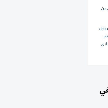
 من
 الزوارق
لنرويج، كما أحرز لقب بطولة العالم لفئة GT30 عام 2023، ولقب بطولة أوروبا للفورمولا 4 عام
نادي
في