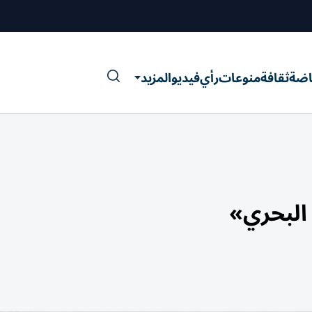
اضة
ثقافة
منوعات
رأي
فيديو
المزيد
 البحري»