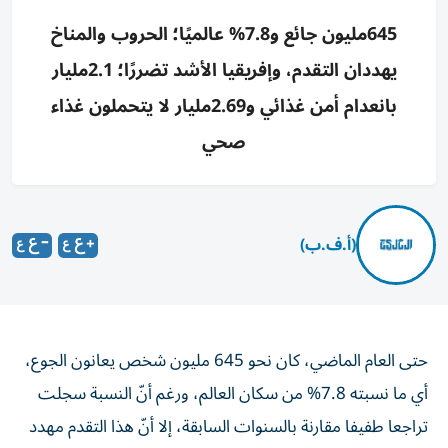
645مليون جائع و7.8% عالميًا؛ الحروب والمناخ
يهددان التقدم، وإفريقيا الأشد تضررًا؛ 2.1مليار
بانعدام أمن غذائي و2.69مليار لا يتحملون غذاء
صحي
(أ.ف.ب)
حتى العام الماضي، كان نحو 645 مليون شخص يعانون الجوع،
أي ما نسبته 7.8% من سكان العالم، ورغم أنّ النسبة سجلت
تراجعا طفيفا مقارنة بالسنوات السابقة، إلا أنّ هذا التقدم مهدد
على ضوء الحرب في الشرق الأوسط والتغيرات المناخية،