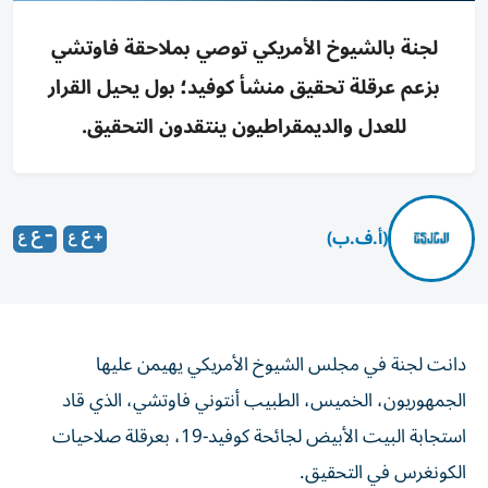
لجنة بالشيوخ الأمريكي توصي بملاحقة فاوتشي
بزعم عرقلة تحقيق منشأ كوفيد؛ بول يحيل القرار
للعدل والديمقراطيون ينتقدون التحقيق.
(أ.ف.ب)
دانت لجنة في مجلس الشيوخ الأمريكي يهيمن عليها
الجمهوريون، الخميس، الطبيب أنتوني فاوتشي، الذي قاد
استجابة البيت الأبيض لجائحة كوفيد-19، بعرقلة صلاحيات
الكونغرس في التحقيق.
وبناء على توصية محاميه، تمسك فاوتشي مراراً بحقه في