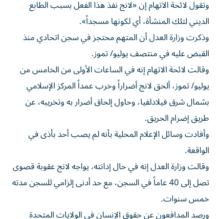
وتقول لائحة الاتهام إن «لانج نفذ هذا الفعل بسبب الطابع
الديني لتلك المنشأة، أي لكونها مسجداً».
وذكرت وزارة العدل أن المتهم محتجز في ​سجن اتحادي منذ
القبض عليه في منتصف يوليو/ ‌تموز.
وقالت لائحة الاتهام إنه في الساعات الأولى من الخامس من
يوليو/ تموز، ألحق لانج أضراراً ⁠وخرب عمداً المركز الإسلامي
بشمال شرق فيلادلفيا، وحاول إلحاق أضرار به وتخريبه، عن
طريق إضرام الحريق.
وأفادت ​وسائل الإعلام ‌المحلية بأنه لم يصب أحد بأذى ‌في
الواقعة.
وقالت وزارة العدل إنه في حال إدانته، يواجه لانج عقوبة قصوى
تصل إلى 40 عاماً في السجن، ‌مع حد أدنى ‌إلزامي للسجن مدته
⁠خمس سنوات.
ورصد المدافعون عن حقوق الإنسان في الولايات المتحدة