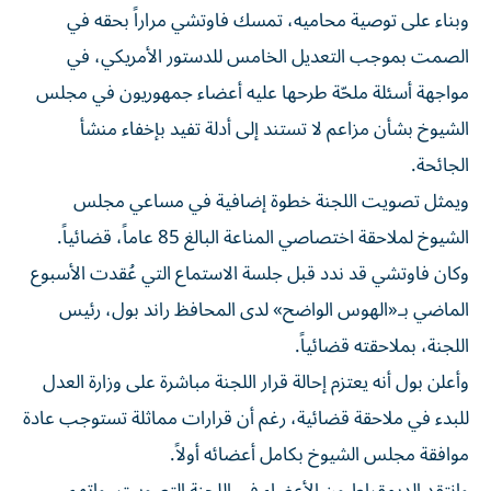
الصمت بموجب التعديل الخامس للدستور الأمريكي، في
مواجهة أسئلة ملحّة طرحها عليه أعضاء جمهوريون في مجلس
الشيوخ بشأن مزاعم لا تستند إلى أدلة تفيد بإخفاء منشأ
الجائحة.
ويمثل تصويت اللجنة خطوة إضافية في مساعي مجلس
الشيوخ لملاحقة اختصاصي المناعة البالغ 85 عاماً، قضائياً.
وكان فاوتشي قد ندد قبل جلسة الاستماع التي عُقدت الأسبوع
الماضي بـ«الهوس الواضح» لدى المحافظ راند بول، رئيس
اللجنة، بملاحقته قضائياً.
وأعلن بول أنه يعتزم إحالة قرار اللجنة مباشرة على وزارة العدل
للبدء في ملاحقة قضائية، رغم أن قرارات مماثلة تستوجب عادة
موافقة مجلس الشيوخ بكامل أعضائه أولاً.
وانتقد الديمقراطيون الأعضاء في اللجنة التصويت، واتهم