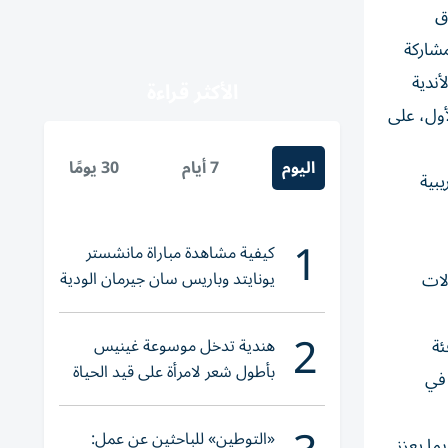
ق
بأبوظبي، بمشاركة
أندية
الأكثر قراءة
حاد إلى إشراك 10 مدارس في العام الأول، على
اليوم
7 أيام
30 يومًا
يبية
1
كيفية مشاهدة مباراة مانشستر
يونايتد وباريس سان جيرمان الودية
لات
والقنوات الناقلة
2
هندية تدخل موسوعة غينيس
ئة
بأطول شعر لامرأة على قيد الحياة
 في
«التوطين» للباحثين عن عمل:
ما يعزز