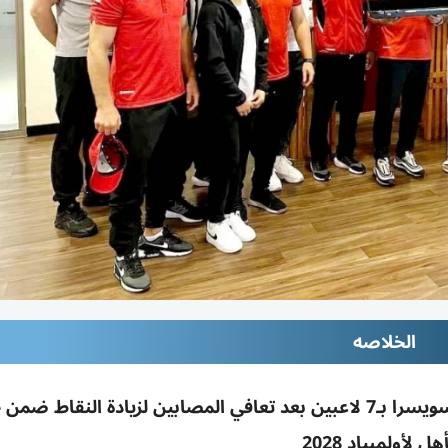
الخلاصه
اتحاد الجودو يشارك ببطولة لوزان جراند سلام بسويسرا بـ7 لاعبين بعد تعافي المصابين لزيادة النقا
هل لأولمبياد 2028