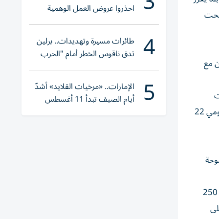
3
احذروا عروض العمل الوهمية
تحت
وتحققوا عبر «الباركود»
4
طائرات مسيرة وتهديدات.. برلين
تدق ناقوس الخطر أمام "الحرب
ن مع
الهجينة"
5
الإمارات.. «مرخيات القلايد» أشدّ
ت
أيام الصيف تبدأ 11 أغسطس
للمصارعة ودعمه من خلال تنظيم عدة بطولات ومنافسات، من أبرزها كأس اتحاد الإمارات للمصارعة التي ستقام في مبادلة آرينا يومي 22
موحة
وأكد طارق البحري أن شركة الرؤية العالمية تفخر بكونها إحدى الشركات الرائدة في تنظيم البطولات الرياضية، حيث نظمت أكثر من 250
لى