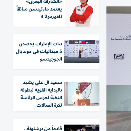
«الشارقة البحري»
يعتمد مارتينسن سائقاً
للفورمولا 4
بنات الإمارات يحصدن
5 ميداليات في مونديال
الجوجيتسو
سعيد آل علي يشيد
بالبداية القوية لبطولة
النخبة لحرس الرئاسة
لكرة الصالات
قادماً من برشلونة..