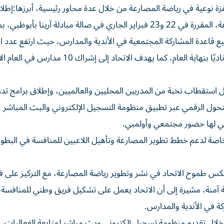
زة نوعية في رياضة المصارعة من خلال عدة محاور رئيسية، أبرزها:إطلا
بطولات تنافسية، ومنها بطولة كأس اتحاد الإمارات للمصارعة، المقررة في 22 و23 فبراير الجاري في صالة مبادلة آرينا 
يع قاعدة المشاركة المجتمعية في الأندية والمدارس، حيث ارتفع عدد ال
المشاركة من 5 أندية إلى 12 ناديًا، مع خطة للوصول إلى 15 ناديًا بنهاية العام، كما يهدف الات
ال استقطاب نخبة من المدربين المحليين والعالميين، وإطلاق برامج تدر
حول الرقمي عبر تطبيق منظومة التسجيل الإلكتروني والبث المباشر
التي لها حضور مجتمعي وأولمبي.
اصة لدعم خطط تطوير المصارعة وتأهيل اللاعبين للمنافسة في البطو
عكس طموح الاتحاد في نشر وتطوير رياضة المصارعة، مع التركيز على ف
 آمنة، مشيرة إلى أن الاتحاد يعمل على تشكيل فريق وطني للمنافسة
كة في الأندية والمدارس.
لال تقديم منظومة تسجيل إلكتروني وبث مباشر لمتابعة الفعاليات، ب