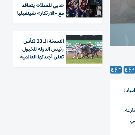
«دبي للسلة» يتعاقد
مع «الارتكاز» شينغيليا
النسخة الـ 33 لكأس
رئيس الدولة للخيول
تعلن أجندتها العالمية
قيادة
ارعة،
بي