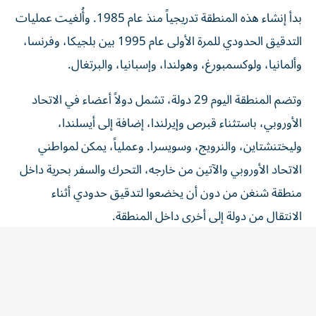
بدأ إنشاء هذه المنطقة تدريجياً منذ عام 1985. وأُلغيت عمليات
التدقيق الحدودي للمرة الأولى عام 1995 بين بلجيكا، وفرنسا،
وألمانيا، ولوكسمبورغ، وهولندا، وإسبانيا، والبرتغال.
وتضم المنطقة اليوم 29 دولة، تشمل دولاً أعضاء في الاتحاد
الأوروبي، باستثناء قبرص وإيرلندا، إضافة إلى أيسلندا،
وليختنشتاين، والنرويج، وسويسرا. وعملياً، يمكن لمواطني
الاتحاد الأوروبي والآتين من خارجه، التحرك والسفر بحرية داخل
منطقة شنغن من دون أن يخضعوا لتدقيق حدودي أثناء
الانتقال من دولة إلى أخرى داخل المنطقة.
هل يمكن استبعاد دولة منها؟
دعت رئيسة الوزراء الإيطالية، جورجيا ميلوني، الخميس، إلى
تعليق عضوية إسبانيا في منطقة شنغن بعد تدفق أعداد كبيرة