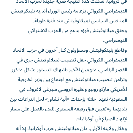
في كرواتيا، شكلت هذه النتيجة ضربة جديدة لحزب الاتحاد
الديمقراطي الكرواتي بزعامة رئيس الوزراء أندريه بلينكوفيتش
المنافس السياسي لميلانوفيتش منذ فترة طويلة.
وحقق ميلانوفيتش فوزه بدعم من الحزب الاشتراكي
الديمقراطي.
وقاطع بلينكوفيتش ومسؤولون كبار آخرون في حزب الاتحاد
الديمقراطي الكرواتي حفل تنصيب لميلانوفيتش جرى في
القصر الرئاسي، متهمين الأخير بانتهاك الدستور بشكل متكرر.
وتزامن تنصيب ميلانوفيتش مع اجتماع بين وزير الخارجية
الأمريكي ماركو روبيو ونظيره الروسي سيرغي لافروف في
السعودية تعهدا خلاله بإحداث «آلية تشاور» لحل النزاعات بين
بلديهما و«تعيين فرق رفيعة المستوى للبدء بالعمل على مسار
لإنهاء الصراع في أوكرانيا».
وخلال ولايته الأولى، دان ميلانوفيتش حرب أوكرانيا، إلا أنه