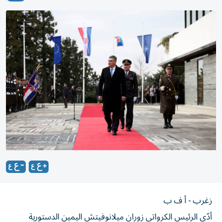
زغرب - أ ف ب
أدّى الرئيس الكرواتي زوران ميلانوفيتش اليمين الدستورية