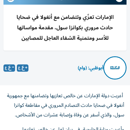
الإمارات تعزّي وتتضامن مع أنغولا في ضحايا
حادث مروري بكوانزا سول، مقدمة مواساتها
للأسر ومتمنية الشفاء العاجل للمصابين
أبوظبي: (وام)
أعربت دولة الإمارات عن خالص تعازيها وتضامنها مع جمهورية
أنغولا في ضحايا حادث التصادم المروري في مقاطعة كوانزا
سول، والذي أسفر عن وفاة وإصابة عشرات من الأشخاص.
وأعربت وزارة الخارجية، في بيان لها، عن خالص تعازيها