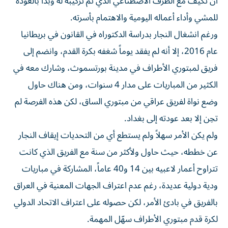
أن تكيف مع الطرف الاصطناعي الذي تم تركيبه له وبدأ بالعودة
للمشي وأداء أعماله اليومية والاهتمام بأسرته.
ورغم انشغال النجار بدراسة الدكتوراه في القانون في بريطانيا
عام 2016، إلا أنه لم يفقد يوماً شغفه بكرة القدم، وانضم إلى
فريق لمبتوري الأطراف في مدينة بورتسموث، وشارك معه في
الكثير من المباريات على مدار 4 سنوات، ومن هناك حاول
وضع نواة لفريق عراقي من مبتوري الساق، لكن هذه الفرصة لم
تحِن إلا بعد عودته إلى بغداد.
ولم يكن الأمر سهلاً ولم يستطع أي من التحديات إيقاف النجار
عن خططه، حيث حاول ولأكثر من سنة مع الفريق الذي كانت
تتراوح أعمار لاعبيه بين 14 و40 عاماً، المشاركة في مباريات
ودية دولية عديدة، رغم عدم اعتراف الجهات المعنية في العراق
بالفريق في بادئ الأمر، لكن حصوله على اعتراف الاتحاد الدولي
لكرة قدم مبتوري الأطراف سهّل المهمة.