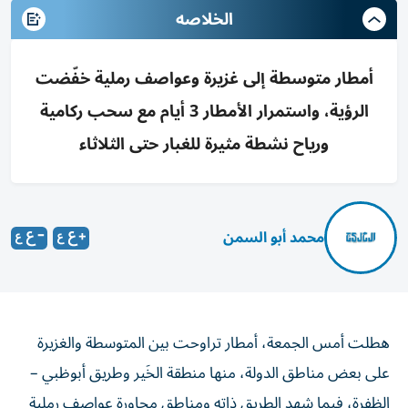
الخلاصه
أمطار متوسطة إلى غزيرة وعواصف رملية خفّضت
الرؤية، واستمرار الأمطار 3 أيام مع سحب ركامية
ورياح نشطة مثيرة للغبار حتى الثلاثاء
محمد أبو السمن
هطلت أمس الجمعة، أمطار تراوحت بين المتوسطة والغزيرة
على بعض مناطق الدولة، منها منطقة الخَير وطريق أبوظبي –
الظفرة، فيما شهد الطريق ذاته ومناطق مجاورة عواصف رملية