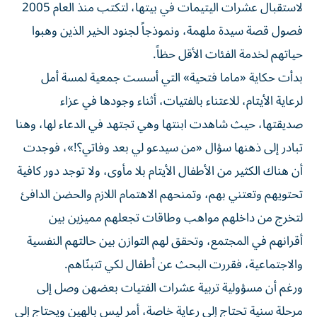
لاستقبال عشرات اليتيمات في بيتها، لتكتب منذ العام 2005
فصول قصة سيدة ملهمة، ونموذجاً لجنود الخير الذين وهبوا
حياتهم لخدمة الفئات الأقل حظاً.
بدأت حكاية «ماما فتحية» التي أسست جمعية لمسة أمل
لرعاية الأيتام، للاعتناء بالفتيات، أثناء وجودها في عزاء
صديقتها، حيث شاهدت ابنتها وهي تجتهد في الدعاء لها، وهنا
تبادر إلى ذهنها سؤال «من سيدعو لي بعد وفاتي؟!»، فوجدت
أن هناك الكثير من الأطفال الأيتام بلا مأوى، ولا توجد دور كافية
تحتويهم وتعتني بهم، وتمنحهم الاهتمام اللازم والحضن الدافئ
لتخرج من داخلهم مواهب وطاقات تجعلهم مميزين بين
أقرانهم في المجتمع، وتحقق لهم التوازن بين حالتهم النفسية
والاجتماعية، فقررت البحث عن أطفال لكي تتبنّاهم.
ورغم أن مسؤولية تربية عشرات الفتيات بعضهن وصل إلى
مرحلة سنية تحتاج إلى رعاية خاصة، أمر ليس بالهين ويحتاج إلى