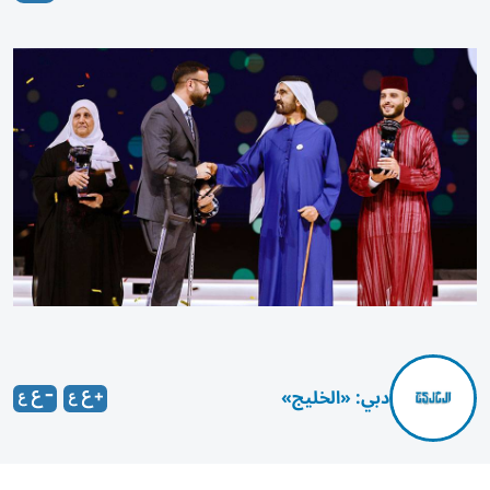
دبي: «الخليج»