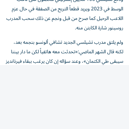
الوسط في 2023 ويريد قطعاً التربح من الصفقة في حال عزم
اللاعب الرحيل كما صرح من قبل ونجم عن ذلك سحب المدرب
روسينور شارة الكابتن منه.
ولم يلتق مدرب تشيلسي الجديد تشافي ألونسو بنجمه بعد،
لكنه قال الشهر الماضي:«تحدثت معه هاتفياً لكن ما دار بيننا
سيبقى طي الكتمان»، وعند سؤاله إن كان يرغب ببقاء فيرنانديز
أجاب «نعم». في المقابل، تعثرت صفقة المغربي الدولي أيوب
بوعدي من ليل بعد مطالبة النادي الفرنسي بـ 86 مليون
إسترليني، واعترف مدرب سيتي ماريسكا بأن على النادي العمل
على تعويض عدد من نجومه الراحلين وأضاف: «لحسن الحظ
لدينا فريق لا يحتاج إلى الكثير من الإضافات لكن في نفس
الوقت ندرك أن الفريق فقد بعض اللاعبين المهمين وذوي
الخبرة من أمثال بيرناردو سيلفا وجون ستونز وناثان أكي. سبب