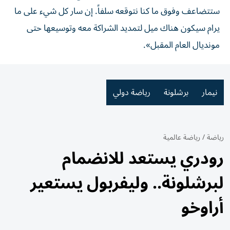
ستتضاعف وفوق ما كنا نتوقعه سلفاً. إن سار كل شيء على ما
يرام سيكون هناك ميل لتمديد الشراكة معه وتوسيعها حتى
مونديال العام المقبل».
نيمار
برشلونة
رياضة دولي
رياضة
/
رياضة عالمية
رودري يستعد للانضمام
لبرشلونة.. وليفربول يستعير
أراوخو