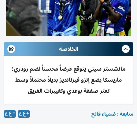
الخلاصه
مانشستر سيتي يتوقع عرضاً محسناً لضم رودري؛
ماريسكا يضع إنزو فيرنانديز بديلاً محتملاً وسط
تعثر صفقة بوعدي وتغييرات الفريق
متابعة : ضمياء فالح
يدرك الإيطالي إينزو ماريسكا مدرب مانشستر سيتي الجديد، أن