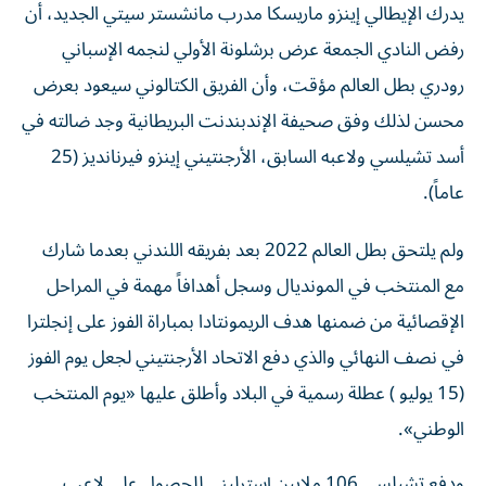
رفض النادي الجمعة عرض برشلونة الأولي لنجمه الإسباني
رودري بطل العالم مؤقت، وأن الفريق الكتالوني سيعود بعرض
محسن لذلك وفق صحيفة الإندبندنت البريطانية وجد ضالته في
أسد تشيلسي ولاعبه السابق، الأرجنتيني إينزو فيرنانديز (25
عاماً).
ولم يلتحق بطل العالم 2022 بعد بفريقه اللندني بعدما شارك
مع المنتخب في المونديال وسجل أهدافاً مهمة في المراحل
الإقصائية من ضمنها هدف الريمونتادا بمباراة الفوز على إنجلترا
في نصف النهائي والذي دفع الاتحاد الأرجنتيني لجعل يوم الفوز
(15 يوليو ) عطلة رسمية في البلاد وأطلق عليها «يوم المنتخب
الوطني».
ودفع تشيلسي 106 ملايين إسترليني للحصول على لاعب