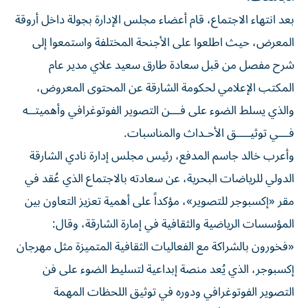
بعد انتهاء الاجتماع، قام أعضاء مجلس الإدارة بجولة داخل أروقة
المعرض، حيث اطلعوا على الأجنحة المختلفة واستمعوا إلى
شرح مفصل من قبل سعادة طارق سعيد علاي مدير عام
المكتب الإعلامي لحكومة الشارقة عن المحتوى المعروض،
والذي يسلط الضوء على فـــن التصوير الفوتوغرافي وأهميتــه
فـــي توثيــــق الأحـداث والمناسبات.
وأعرب خالد جاسم المدفع، رئيس مجلس إدارة نادي الشارقة
الدولي للرياضات البحرية، عن سعادته بالاجتماع الذي عُقد في
مقر «إكسبوجر للتصوير»، مؤكداً على أهمية تعزيز التعاون بين
المؤسسات الرياضية والثقافية في إمارة الشارقة، وقال:
«فخورون بالشراكة مع الفعاليات الثقافية المتميزة مثل مهرجان
إكسبوجر، الذي يُعد منصة إبداعية لتسليط الضوء على فن
التصوير الفوتوغرافي ودوره في توثيق اللحظات المهمة