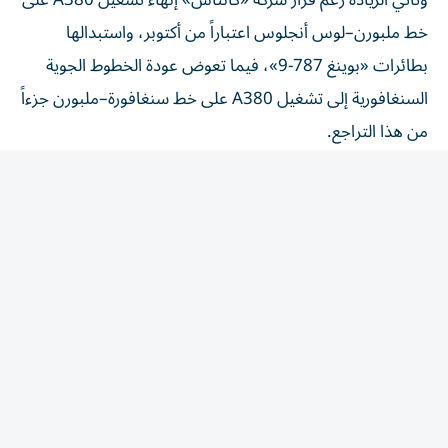
خط ملبورن–لوس أنجلوس اعتباراً من أكتوبر، واستبدالها
بطائرات «بوينغ 787-9»، فيما تعوض عودة الخطوط الجوية
السنغافورية إلى تشغيل A380 على خط سنغافورة–ملبورن جزءاً
من هذا التراجع.
وتمنح هذه التطورات «طيران الإمارات» حضوراً بارزاً في سوق
ملبورن، إذ ستكون الناقلة إحدى الشركتين اللتين تشغلان
الطائرة العملاقة إلى المطار خلال الموسم المقبل، بواقع رحلتين
يومياً من دبي مقابل رحلة يومية للخطوط الجوية السنغافورية
من سنغافورة.
وتعد أستراليا من الأسواق الرئيسية لطيران الإمارات، حيث
تشغل الناقلة طائرات A380 إلى ملبورن وسيدني وبريزبن،
ضمن شبكة تربط المدن الأسترالية بمركزها في دبي، ومنها إلى
وجهات واسعة في أوروبا وإفريقيا وشبه القارة الهندية.