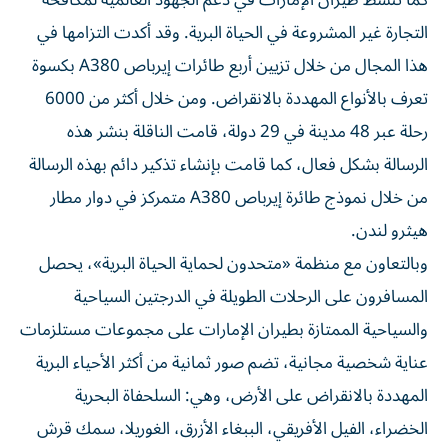
كما تنشط طيران الإمارات في دعم الجهود العالمية لمكافحة
التجارة غير المشروعة في الحياة البرية. وقد أكدت التزامها في
هذا المجال من خلال تزيين أربع طائرات إيرباص A380 بكسوة
تعرف بالأنواع المهددة بالانقراض. ومن خلال أكثر من 6000
رحلة عبر 48 مدينة في 29 دولة، قامت الناقلة بنشر هذه
الرسالة بشكل فعال، كما قامت بإنشاء تذكير دائم بهذه الرسالة
من خلال نموذج طائرة إيرباص A380 متمركز في دوار مطار
هيثرو لندن.
وبالتعاون مع منظمة «متحدون لحماية الحياة البرية»، يحصل
المسافرون على الرحلات الطويلة في الدرجتين السياحية
والسياحية الممتازة بطيران الإمارات على مجموعات مستلزمات
عناية شخصية مجانية، تضم صور ثمانية من أكثر الأحياء البرية
المهددة بالانقراض على الأرض، وهي: السلحفاة البحرية
الخضراء، الفيل الأفريقي، الببغاء الأزرق، الغوريلا، سمك قرش