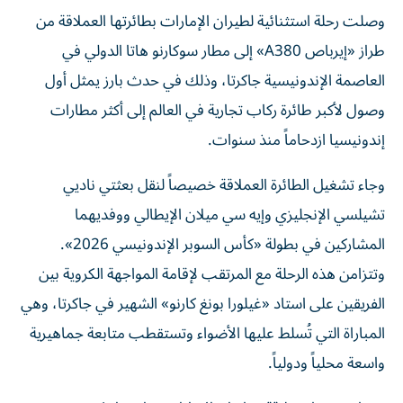
وصلت رحلة استثنائية لطيران الإمارات بطائرتها العملاقة من
طراز «إيرباص A380» إلى مطار سوكارنو هاتا الدولي في
العاصمة الإندونيسية جاكرتا، وذلك في حدث بارز يمثل أول
وصول لأكبر طائرة ركاب تجارية في العالم إلى أكثر مطارات
إندونيسيا ازدحاماً منذ سنوات.
وجاء تشغيل الطائرة العملاقة خصيصاً لنقل بعثتي ناديي
تشيلسي الإنجليزي وإيه سي ميلان الإيطالي ووفديهما
المشاركين في بطولة «كأس السوبر الإندونيسي 2026».
وتتزامن هذه الرحلة مع المرتقب لإقامة المواجهة الكروية بين
الفريقين على استاد «غيلورا بونغ كارنو» الشهير في جاكرتا، وهي
المباراة التي تُسلط عليها الأضواء وتستقطب متابعة جماهيرية
واسعة محلياً ودولياً.