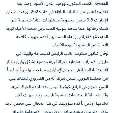
المطرقة، الأسد، البنغول، ووحيد القرن الأسود. ومنذ بدء
تقديمها على متن طائرات الناقلة في عام 2023، وزعت طيران
الإمارات 9.8 مليون مجموعة مستلزمات عناية شخصية عبر
شبكة رحلاتها، مما ساهم بتوعية المسافرين بمحنة الأحياء البرية
المهددة بالانقراض وإلهام المسافرين لدعم جهود مكافحة
التجارة غير المشروعة بهذه الأحياء.
وقال شانون سكوت، نائب الرئيس للاستدامة والبيئة في
طيران الإمارات: «حماية الحياة البرية مدمجة بشكل وثيق بإطار
الاستدامة البيئية في طيران الإمارات، مما يجعلها جزءاً أساسياً
من حمضنا النووي. فنحن ندرك أنه من الضروري الحفاظ على
التنوع البيولوجي الرائع لكوكبنا، ليس فقط لدعم الحياة البرية،
ولكن لحماية المجتمعات البشرية في جميع الوجهات التي
نخدمها. ونحن نأخذ مسؤوليتنا في هذا المجال على محمل الجد
ونظل ملتزمين بتنفيذ مبادرات في مجال الاستدامة والبيئة