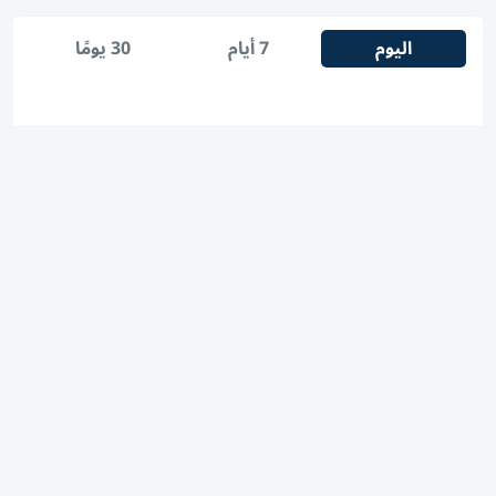
اليوم
7 أيام
30 يومًا
1
كيفية مشاهدة مباراة مانشستر يونايتد وباريس سان جيرمان
الودية والقنوات الناقلة
2
شاهد.. بث مباشر مباراة مصر والدنمارك في كأس العالم
للناشئات
3
ميناء خورفكان يستعد لاستقبال أكبر شحنة سيارات كهربائية
صينية
4
«التوطين» للباحثين عن عمل: احذروا عروض العمل الوهمية
وتحققوا عبر «الباركود»
طائرات مسيرة وتهديدات.. برلين تدق ناقوس الخطر أمام