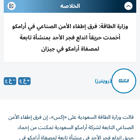
الخلاصه
وزارة الطاقة: فرق إطفاء الأمن الصناعي في أرامكو
أخمدت حريقاً اندلع فجر الأحد بمنشأة تابعة
لمصفاة أرامكو في جيزان
(رويترز)
قالت ⁠وزارة ‌الطاقة السعودية ‌على «إكس»، إن فرق ⁠إطفاء الأمن
الصناعي التابعة ​لشركة أرامكو ‌السعودية تمكنت ⁠من إخماد
حريق اندلع ​فجر ‌الأحد ‌في ‌منشأة ‌تابعة ⁠لمصفاة ‌أرامكو ⁠في