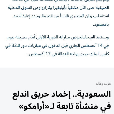
الصيفية حتى الآن مكتفياً بأوليفيرا ولازارو ومن السوق المحلية
استقطب ريان المطيري قادماً من النجمة،وجدد إعارة أحمد
بامسعود.
ويستعد الفيحاء لخوض مباراته الدورية الأولى أمام مضيفه نيوم
في 14 أغسطس الجاري قبل الدخول في مباريات دور الـ32 في
كأس الملك حيث يواجه العدالة في 17 أغسطس.
عرب وعالم
السعودية.. إخماد حريق اندلع
في منشأة تابعة لـ«أرامكو»