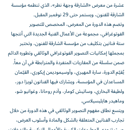
عشرة من معرض «الشارقة وجهة نظر»، الذي تنظمه مؤسسة
الشارقة للفنون، ويستمر حتى 29 نوفمبر المقبل.
وتضم هذه الدورة من المعرض، المخصص للتصوير
الفوتوغرافي، مجموعة من الأعمال الفنية الجديدة التي أنتجها
ستة فنانين بتكليف من مؤسسة الشارقة للفنون، وتختبر
بمجملها إمكانيات التصوير الفوتوغرافي الوثائقي وتطوره الدائم
ضمن سلسلة من المقاربات المتفردة والمترابطة في آن معاً.
يُقيّم الدورة، سارة المهيري، وأوسيموديمن إيكوري، القيّمان
المساعدان في المؤسسة، ويشارك فيها الفنانون لويزا دور،
ولطيفة البخاري، وساتيش كومار، وآدم روحانا، وغوانيو شو،
وماهيدر هايليسيلاسي.
ويتسع نطاق مفهوم التصوير الوثائقي في هذه الدورة من خلال
تجارب الفنانين المتعلقة بالشكل والمادة وأسلوب العرض،
حيث تتحدى المطبوعات الكبيرة والأعمال التركيبية والتدخلات