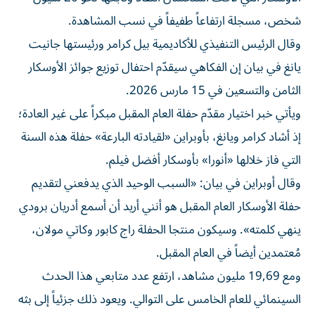
شخص، مسجلة ارتفاعاً طفيفاً في نسب المشاهدة.
وقال الرئيس التنفيذي للأكاديمية بيل كرامر ورئيستها جانيت
يانغ في بيان إن الفكاهي سيقدّم احتفال توزيع جوائز الأوسكار
الثامن والتسعين في 15 مارس 2026.
ويأتي خبر اختيار مقدّم حفلة العام المقبل مبكراً على غير العادة؛
إذ أشاد كرامر ويانغ، بأوبراين «لقيادته البارعة» حفلة هذه السنة
التي فاز خلالها «أنورا» بأوسكار أفضل فيلم.
وقال أوبراين في بيان: «السبب الوحيد الذي يدفعني لتقديم
حفلة الأوسكار العام المقبل هو أنني أريد أن أسمع أدريان برودي
ينهي كلمته». وسيكون منتجا الحفلة راج كابور وكاتي مولان،
مُعتمدين أيضاً في العام المقبل.
ومع 19,69 مليون مشاهد، ارتفع عدد متابعي هذا الحدث
السينمائي للعام الخامس على التوالي. ويعود ذلك جزئياً إلى بثه