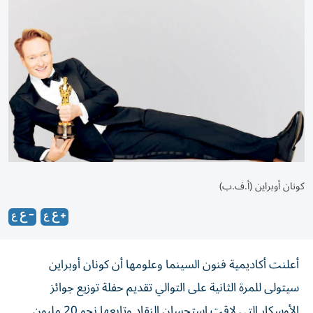
كونان أوبراين (أ.ف.ب)
أعلنت أكاديمية فنون السينما وعلومها أن كونان أوبراين
سيتولى للمرة الثانية على التوالي تقديم حفلة توزيع جوائز
الأوسكار التي لاقت استحسان النقاد وتابعها نحو 20 مليون