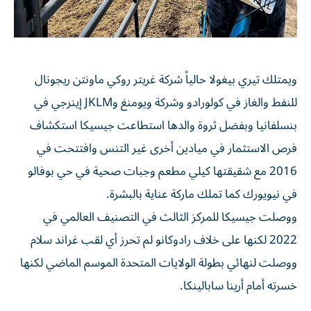
ويمتلك تيري بيغولا حالياً شركة غريتر روكي ماونتن ريجونال
للنفط والغاز في كولورادو وشركة ويومنغ وJKLM إينرجي في
بنسلفانيا وبفضل ثروة والدها استطاعت جيسيكا استكشاف
فرص الاستثمار في ميادين أخرى غير التنس وافتتحت في
2016 مع شقيقتها كيلي مطعم وجبات صحية في حي بوفالو
في نيويورك كما تملك ماركة عناية بالبشرة.
ووصلت جيسيكا للمركز الثالث في التصنيف العالمي في
2022 لكنها على خلاف رادوكانو لم تحرز أي لقب غراند سلام
ووصلت لنهائي بطولة الولايات المتحدة الموسم الماضي لكنها
خسرته أمام أرينا سابالينكا.