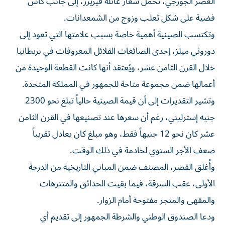
العصر الجورجي، تحمل شعار عائلة فيريرز، إلى جانب كأس
فضية على شكل ثعلب وزوج من الشمعدانات.
وتكتسب الصينية أهمية خاصة بسبب علامتها التي تعود إلى
دوروثي ميلز، إحدى الصائغات القلائل المعروفات في بريطانيا
خلال القرن الثامن عشر، ويُعتقد أنها كانت القطعة الوحيدة من
أعمالها ضمن مجموعة متاحة للجمهور في المملكة المتحدة.
وتشير التقديرات إلى أن قيمة الصينية حالياً تبلغ نحو 2300
جنيه إسترليني، رغم أن سعرها عند تصنيعها في القرن الثامن
عشر كان نحو 12 جنيهاً فقط، وهو مبلغ كان يعادل تقريباً
ضعف الأجر السنوي لخادمة في ذلك الوقت.
وأُغلق القصر، المصنف ضمن المباني التاريخية من الدرجة
الأولى، عقب السرقة، فيما بقيت الحدائق والمتنزهات
والمقهى والمتجر مفتوحة أمام الزوار.
ودعا الصندوق الوطني والشرطة الجمهور إلى تقديم أي