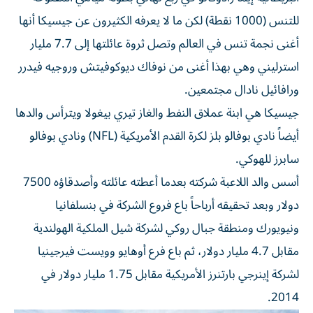
للتنس (1000 نقطة) لكن ما لا يعرفه الكثيرون عن جيسيكا أنها
أغنى نجمة تنس في العالم وتصل ثروة عائلتها إلى 7.7 مليار
استرليني وهي بهذا أغنى من نوفاك ديوكوفيتش وروجيه فيدرر
ورافائيل نادال مجتمعين.
جيسيكا هي ابنة عملاق النفط والغاز تيري بيغولا ويترأس والدها
أيضاً نادي بوفالو بلز لكرة القدم الأمريكية (NFL) ونادي بوفالو
سابرز للهوكي.
أسس والد اللاعبة شركته بعدما أعطته عائلته وأصدقاؤه 7500
دولار وبعد تحقيقه أرباحاً باع فروع الشركة في بنسلفانيا
ونيويورك ومنطقة جبال روكي لشركة شيل الملكية الهولندية
مقابل 4.7 مليار دولار، ثم باع فرع أوهايو وويست فيرجينيا
لشركة إينرجي بارتنرز الأمريكية مقابل 1.75 مليار دولار في
2014.