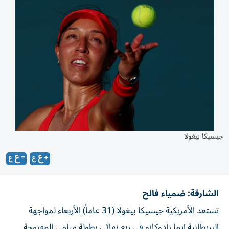
جيسيكا بيغولا
الشارقة: ضمياء فالح
تستعد الأمريكية جيسيكا بيغولا (31 عاماً) الأربعاء لمواجهة
البريطانية إيما رادوكانو في ربع نهائي بطولة ميامي المفتوحة