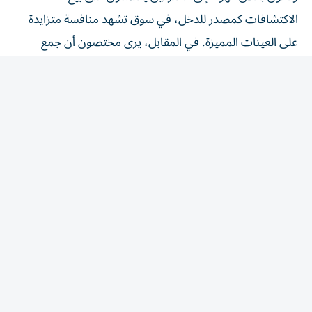
الاكتشافات كمصدر للدخل، في سوق تشهد منافسة متزايدة
على العينات المميزة. في المقابل، يرى مختصون أن جمع
الأحافير يساعد على إنقاذ عينات علمية من التآكل السريع الذي
تتعرض له سواحل دورست.
تأتي الطفرة وسط جدل بشأن خروج مجموعات أحافير مهمة
من بريطانيا. فقد بيعت مؤخراً مجموعة تضم 318 عينة مقابل
مبلغ يُعتقد أنه يتكون من ثمانية أرقام.
ومع استمرار تزايد الطلب، يبدو أن ساحل دورست يتحول
تدريجياً من وجهة لهواة الاستكشاف إلى سوق عالمية للأحافير.
المقالة التالية