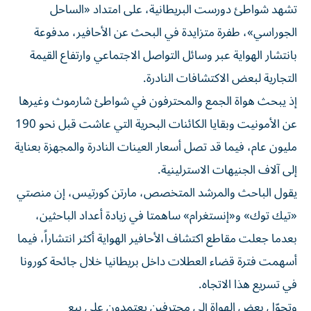
الجوراسي»، طفرة متزايدة في البحث عن الأحافير، مدفوعة
بانتشار الهواية عبر وسائل التواصل الاجتماعي وارتفاع القيمة
التجارية لبعض الاكتشافات النادرة.
إذ يبحث هواة الجمع والمحترفون في شواطئ شارموث وغيرها
عن الأمونيت وبقايا الكائنات البحرية التي عاشت قبل نحو 190
مليون عام، فيما قد تصل أسعار العينات النادرة والمجهزة بعناية
إلى آلاف الجنيهات الاسترلينية.
يقول الباحث والمرشد المتخصص، مارتن كورتيس، إن منصتي
«تيك توك» و«إنستغرام» ساهمتا في زيادة أعداد الباحثين،
بعدما جعلت مقاطع اكتشاف الأحافير الهواية أكثر انتشاراً، فيما
أسهمت فترة قضاء العطلات داخل بريطانيا خلال جائحة كورونا
في تسريع هذا الاتجاه.
وتحوّل بعض الهواة إلى محترفين يعتمدون على بيع