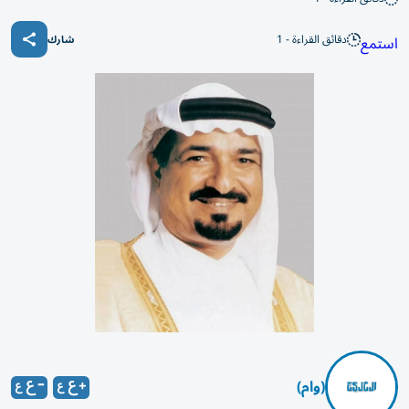
دقائق القراءة - 1
استمع
شارك
(وام)