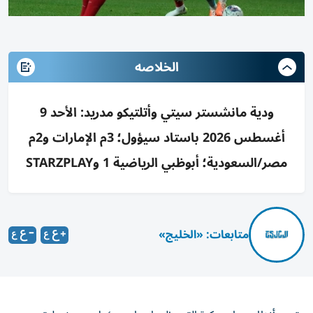
الخلاصه
ودية مانشستر سيتي وأتلتيكو مدريد: الأحد 9
أغسطس 2026 باستاد سيؤول؛ 3م الإمارات و2م
مصر/السعودية؛ أبوظبي الرياضية 1 وSTARZPLAY
متابعات: «الخليج»
تتجه أنظار جماهير كرة القدم إلى استاد سيؤول، حيث يلتقي