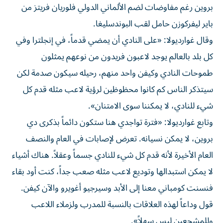
بروين رغم مفاوضات لضم الألماني الدولي فلوريان فريتز من
باير ليفركوزن حامل لقب البوندسليغا.
وقال غوارديولا: «على النادي أن يمضي قدماً، في إنجلترا وفي
كل بلد بالعالم يوجد لاعبون فريدون من نوعهم يمثلون
طموحات النادي وكيفن واحد منهم، رحيله سيكون صدمة لكن
سيتذكر الناس كم كانوا محظوظين لرؤية لاعب مثله قدم كل
شيء للنادي، لا يمكننا سوى الامتنان».
وتابع غوارديولا: «فترة تواجدي هنا ستكون دائماً بذكرى دي
بروين، لا يمكن نسيانه. تعرض لإصابات في العام والنصف
العام الأخيرة لأنه قدم كل شيء للنادي جسماً وعقلاً. هناك أشياء
لا يمكن استبدالها وتوديع لاعب مثله صعب جداً، كنت أود بقاء
فنسنت كومباني معنا إلى الأبد وسيرجيو أغويرو والآن كيفن.
قول وداعاً لهذه العلاقات بالنسبة للمدرب ولزملاء اللاعب
وللمشجعين ليس سهلاً».