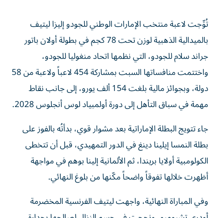
تُوِّجت لاعبة منتخب الإمارات الوطني للجودو إليزا ليتيف
بالميدالية الذهبية لوزن تحت 78 كجم في بطولة أولان باتور
جراند سلام للجودو، التي نظمها اتحاد منغوليا للجودو،
واختتمت منافساتها السبت بمشاركة 454 لاعباً ولاعبة من 58
دولة، وبجوائز مالية بلغت 154 ألف يورو، إلى جانب نقاط
مهمة في سباق التأهل إلى دورة أولمبياد لوس أنجلوس 2028.
جاء تتويج البطلة الإماراتية بعد مشوار قوي، بدأتُه بالفوز على
بطلة النمسا إيلينا دينغ في الدور التمهيدي، قبل أن تتخطى
الكولومبية أولايا بريندا، ثم الألمانية إلينا بوهم في مواجهة
أظهرت خلالها تفوقاً واضحاً مكّنها من بلوغ النهائي.
وفي المباراة النهائية، واجهت ليتيف الفرنسية المخضرمة
أودري تشيوميو، ونجحت في حسم النزال لصالحها بجدارة،