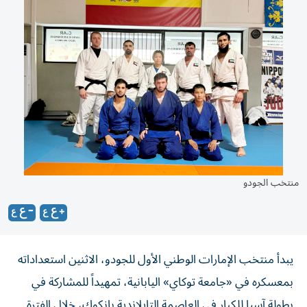
منتخب الجودو
يبدأ منتخب الإمارات الوطني الأول للجودو، الاثنين استعداداته
بمعسكره في «جامعة توكاي» اليابانية، تمهيداً للمشاركة في
بطولة آسيا للكبار في العاصمة التايلاندية بانكوك، خلال الفترة