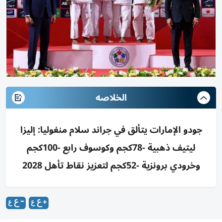
الخلاصه
جودو الإمارات يتألق في جراند سلام منغوليا: إليزا
ليتيف ذهبية -78كجم وكوسوف رابع -100كجم
وخرودي برونزية -52كجم لتعزيز نقاط تأهل 2028