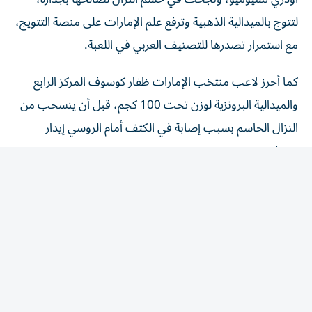
لتتوج بالميدالية الذهبية وترفع علم الإمارات على منصة التتويج،
مع استمرار تصدرها للتصنيف العربي في اللعبة.
كما أحرز لاعب منتخب الإمارات ظفار كوسوف المركز الرابع
والميدالية البرونزية لوزن تحت 100 كجم، قبل أن ينسحب من
النزال الحاسم بسبب إصابة في الكتف أمام الروسي إيدار
بيفوف.
وكان كوسوف قد قدم أداءً لافتاً خلال البطولة بعد فوزه على
الكرواتي كومرتيش زالاتكو في الدور التمهيدي، ثم تجاوز
المنغولي خضر تشولون، قبل أن يحقق مفاجأة بتغلبه على
الياباني ماساتشا، ليبلغ مباراة الميدالية البرونزية.
وفي السياق ذاته، كانت لاعبة المنتخب الإماراتي بشيرات