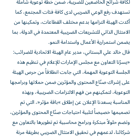
لكافة شرائح الخاضعين للضريبة، ضمن خطة توعوية شاملة
تستهدف رفع الوعي الضريبي لدى كافة فئات المجتمع، كما
أكدت الهيئة التزامها بدعم مختلف القطاعات، وتمكينها ‏من
الامتثال الذاتي للتشريعات الضريبية المعتمدة في الدولة، بما
يضمن استمرارية الأعمال ‏واستدامة النمو.
قال خالد علي البستاني، مدير عام الهيئة الاتحادية للضرائب:
‏«يسرّنا التعاون مع مجلس الإمارات للإعلام في تنظيم هذه
الجلسة التوعوية المهمة، التي جاءت انطلاقاً من حرص الهيئة
على إشراك صنّاع المحتوى والمؤثرين ضمن حملاتها وبرامجها
التوعوية، لتمكينهم من فهم الالتزامات الضريبية، وبهذه
المناسبة يسعدنا الإعلان عن إطلاق ‏»باقة ‏مؤثر«، التي تم
تصميمها خصيصاً لتلبية احتياجات صنّاع المحتوى والمؤثرين،
وتضم حلولاً مبتكرة ‏وبرامج محاسبية تم تطويرها بالتعاون مع
شركائنا، لدعمهم في تحقيق الامتثال الضريبي بطريقة مرنة