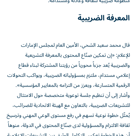
منظومة ضريبية شفافة وعادلة ومستدامة.
المعرفة الضريبية
قال محمد سعيد الشحي، الأمين العام لمجلس الإمارات
للإعلام: «إن تمكين صنّاع المحتوى بالمعرفة ‏التشريعية
والضريبية يُعد جزءاً محورياً من رؤيتنا المشتركة لبناء قطاع
إعلامي مستدام، ملتزم بمسؤولياته الضريبية، ويواكب التحولات
الرقمية ‏المتسارعة، ويعزز من التزامه بالمعايير المؤسسية».
وأشار إلى أن تنظيم جلسة توعوية متخصصة حول الامتثال
للتشريعات الضريبية، بالتعاون مع الهيئة ‏الاتحادية للضرائب،
يُمثّل خطوة نوعية تسهم في رفع مستوى الوعي المهني وترسيخ
ثقافة الالتزام والمسؤولية لدى صنّاع ‏المحتوى في الدولة، منوهاً
أن هذه الخطوة تعكس التكامل الوثيق بين التشريعات الإعلامية