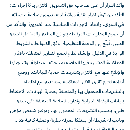
وأكد القرار أن على صاحب حق التسويق الالتزام بـ 8 إجراءات:
التأكد من توفر نظام يقظة دوائية لديه، يضمن سلامة منتجاته
في السوق، واتخاذ الإجراءات المناسبة عند الضرورة. والتأكد من
أن جميع المعلومات المرتبطة بتوازن المنافع والمخاطر للمنتج
الطبي، تُبلّغ إلى الوحدة التنظيمية، وفق الضوابط والشروط
الواردة في الدليل. وإنشاء نظام لجمع التقارير المتعلقة بالآثار
المعاكسة المشتبه فيها الخاصة بمنتجاته المتداولة، وتسجيلها
والإبلاغ عنها مع الالتزام بتشريعات حماية البيانات. ووضع
أنظمة لتتبع تقارير الآثار المعاكسة ومتابعتها مع الالتزام
بالتشريعات المعمول بها والمتعلقة بحماية البيانات، الاحتفاظ
ببيانات اليقظة الدوائية وتقارير السلامة المتعلقة بكل منتج
طبي، بحسب التشريعات المعمول بها. وتوفير شخص مؤهل
ونائب له شريطة أن يمتلكا معرفة نظرية وعملية كافية لأداء
مهام اليقظة الدوائية، أن يكونا حاصلين على بكالوريوس في