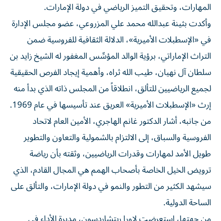
المهارات، وتحقيق التميز الرياضي في دولة الإمارات.
وأكدت بثينة عبدالله محمد علي المزروعي، عضو مجلس الإدارة
في «الإسطبلات الأميرية»، الدلالة الثقافية للفروسية ضمن
التراث الإماراتي، برؤية الوالد المؤسِّس المغفور له الشيخ زايد بن
سلطان آل نهيان، طيب الله ثراه، وأهمية إيجاد الفرص الحقيقية
لجميع الرياضيين للتألق، انطلاقاً من المجلس ذاته الذي بدأ منه
إرث «الإسطبلات الأميرية» العريق عند تأسيسها في عام 1969.
من جانبه، أشار الدكتور غانم الهاجري، الأمين العام لاتحاد
الفروسية والسباق، إلى الالتزام بالشمولية والتعاون والتطوير
طويل الأمد لمهارات وقدرات الرياضيين، وثقته بأن رياضة
ترويض الخيل الخاصة بأصحاب الهمم هي المجال القادم، الذي
سيشهد الكثير من التطور والنمو في دولة الإمارات، والتألق على
الساحة الدولية.
من جهتها، استعرضت لاورا ريتشاردسون، مديرة الأداء في