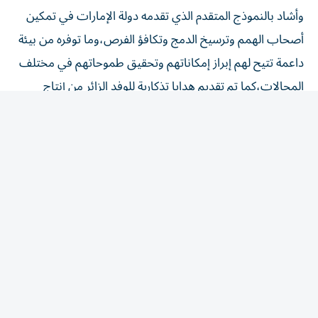
وأشاد بالنموذج المتقدم الذي تقدمه دولة الإمارات في تمكين
أصحاب الهمم وترسيخ الدمج وتكافؤ الفرص،وما توفره من بيئة
داعمة تتيح لهم إبراز إمكاناتهم وتحقيق طموحاتهم في مختلف
المجالات،كما تم تقديم هدايا تذكارية للوفد الزائر من إنتاج
أصحاب الهمم، عكست إبداعاتهم وتميزهم في مختلف الورش
الإنتاجية.
ضم الوفد محمد سالم الظاهري،نائب رئيس اتحاد الإمارات
للجوجيتسو والفنون القتالية المختلطة،وبانايوتوس
ثيودوروبوليس،رئيس الاتحاد الدولي للجوجيتسو، ويوسف
عبدالله البطران،عضو مجلس إدارة اتحاد الإمارات للجوجيتسو
والفنون القتالية المختلطة،ومحمد بن دلموج الظاهري،عضو
مجلس إدارة اتحاد الإمارات للجوجيتسو والفنون القتالية
المختلطة وعدداً من أعضاء الاتحاد ورؤساء البعثات المشاركة
في البطولة، ومجموعة من لاعبي المنتخب الوطني للجوجيتسو،