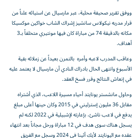
ووفق تقرير صحيفة محلية، عبر مارسيال عن استيائه علناً من
قرار مدربه نيكولاس سانشيز إشراك الشاب خواكين موكسيكا
مكانه بالدقيقة 74 من مباراة كان فيها مونتيري متخلفاً بـ3
أهداف.
وعاقب المدرب لاعبه وأمره بالتمرن بعيداً عن زملائه بقية
الأسبوع وانتهى الحال بادراك النادي أن مارسيال لا يعتمد عليه
في إنعاش النتائج وقرر فسخ العقد.
وحاول مانشستر يونايتد أحياء مسيرة اللاعب، الذي أشتراه
مقابل 36 مليون إسترليني في 2015 وكان حينها أعلى مبلغ
يدفع في لاعب ناشئ، بإعارته لإشبيلية في 2022 لكنه لم
يسجل هناك سوى هدف في 12 مباراة ورحل مجاناً بعد انتهاء
عقده مع اليونايتد لأيك أثينا في 2024 وسجل مع الفريق