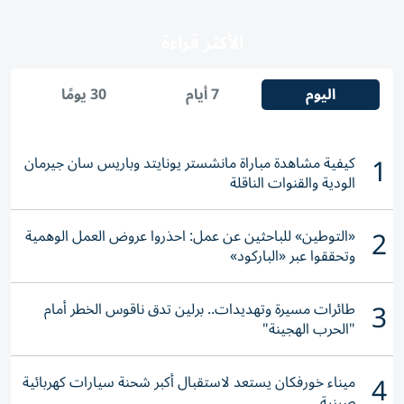
الأكثر قراءة
اليوم
7 أيام
30 يومًا
1
كيفية مشاهدة مباراة مانشستر يونايتد وباريس سان جيرمان
الودية والقنوات الناقلة
2
«التوطين» للباحثين عن عمل: احذروا عروض العمل الوهمية
وتحققوا عبر «الباركود»
3
طائرات مسيرة وتهديدات.. برلين تدق ناقوس الخطر أمام
"الحرب الهجينة"
4
ميناء خورفكان يستعد لاستقبال أكبر شحنة سيارات كهربائية
صينية