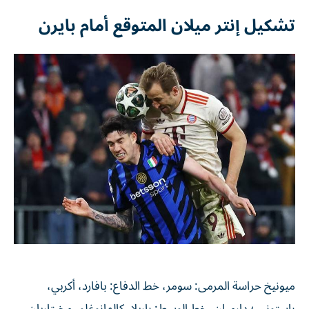
تشكيل إنتر ميلان المتوقع أمام بايرن
ميونيخ حراسة المرمى: سومر، خط الدفاع: بافارد، أكربي،
باستوني ؛ دارميان، خط الوسط: باريلا، كالهانوغلو، مخيتاريان،