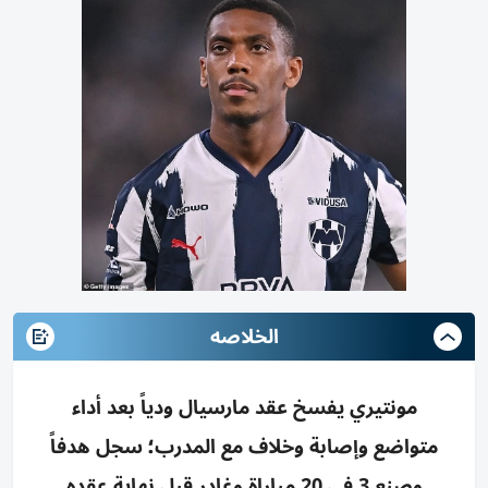
الخلاصه
مونتيري يفسخ عقد مارسيال ودياً بعد أداء
متواضع وإصابة وخلاف مع المدرب؛ سجل هدفاً
وصنع 3 في 20 مباراة وغادر قبل نهاية عقده