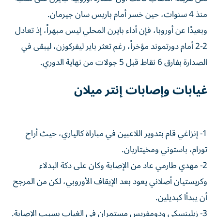
منذ 4 سنوات، حين خسر أمام باريس سان جيرمان.
وبعيدًا عن أوروبا، فإن أداء بايرن المحلي ليس مبهراً، إذ تعادل
2-2 أمام دورتموند مؤخراً، رغم تعثر باير ليفركوزن، ليبقى في
الصدارة بفارق 6 نقاط قبل 5 جولات من نهاية الدوري.
غيابات وإصابات إنتر ميلان
1- إنزاغي قام بتدوير اللاعبين في مباراة كالياري، حيث أراح
تورام، باستوني ومخيتاريان.
2- مهدي طارمي عاد من الإصابة وكان على دكة البدلاء
وكريستيان أصلاني يعود بعد الإيقاف الأوروبي، لكن من المرجح
أن يبدأا كبديلين.
3- زيلينسكي ودومفريس مستمران في الغياب بسبب الإصابة.