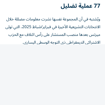
77 عملية تضليل
ويُشتبه في أن المجموعة نفسها نشرت معلومات مضللة خلال
الانتخابات التشريعية الأخيرة في فبراير/شباط 2025، التي تولى
ميرتس بعدها منصب المستشار على رأس ائتلاف مع الحزب
الاشتراكي الديمقراطي ذي التوجه الوسطي اليساري.
وبحسب وكالة «فيجينوم» الفرنسية المكلفة رصد حملات
التضليل الأجنبية، تقف «ستورم 1516» وراء ما لا يقل عن 77
عملية تضليل استهدفت دولاً غربية بين أواخر 2023 وآذار/
مارس 2025.
وقالت وكالة الاستخبارات الداخلية الألمانية إن الفيديو الأخير
«يُظهر أن القيمين عليه يتابعون عن كثب التطورات السياسية
في ألمانيا ويستغلونها بصورة انتهازية».
وزعم الفيديو أن ميرتس يعتزم التنحي لمصلحة هندريك