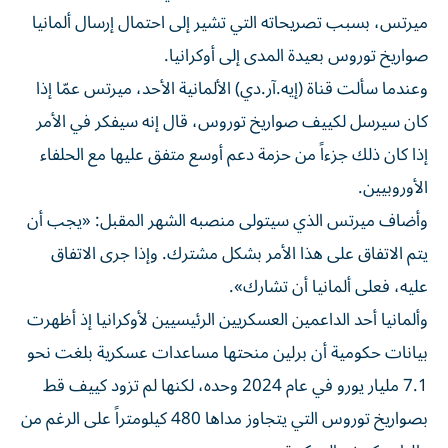
ميرتس، بسبب تصريحاته التي تشير إلى احتمال إرسال ألمانيا
صواريخ توروس بعيدة المدى إلى أوكرانيا.
وعندما سألت قناة (إيه.آر.دي) الألمانية الأحد، ميرتس عمّا إذا
كان سيرسل لكييف صواريخ توروس، قال إنه سيفكر في الأمر
إذا كان ذلك جزءاً من حزمة دعم أوسع متفق عليها مع الحلفاء
الأوروبيين.
وأضاف ميرتس الذي سيتولى منصبه الشهر المقبل: «يجب أن
يتم الاتفاق على هذا الأمر بشكل مشترك. وإذا جرى الاتفاق
عليه، فعلى ألمانيا أن تشارك».
وألمانيا أحد الداعمين العسكريين الرئيسيين لأوكرانيا إذ أظهرت
بيانات حكومية أن برلين منحتها مساعدات عسكرية بلغت نحو
7.1 مليار يورو في عام 2024 وحده، لكنها لم تزود ​​كييف قط
بصواريخ توروس التي يتجاوز مداها 480 كيلومتراً على الرغم من