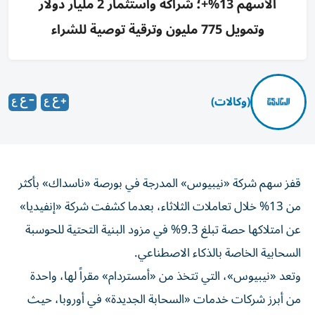
الأسهم 13%+؛ شراكة واستثمار 2 مليار دولار
وتمويل 775 مليون وترقية توصية للشراء
(وكالات)
قفز سهم شركة «نيبيوس» المدرجة في بورصة «ناسداك» بأكثر
من 13% خلال تعاملات الثلاثاء، بعدما كشفت شركة «إنفيديا»
عن امتلاكها حصة تبلغ 9.3% في مزود البنية التحتية للحوسبة
السحابية الخاصة بالذكاء الاصطناعي.
وتعد «نيبيوس»، التي تتخذ من «أمستردام» مقراً لها، واحدة
من أبرز شركات خدمات «السحابة الجديدة» في أوروبا، حيث