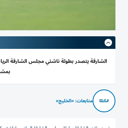
بمشار
متابعات: «الخليج»