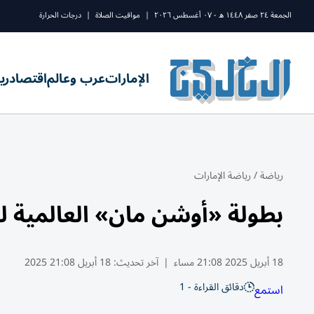
الجمعة ٢٤ صفر ١٤٤٨ ه - ٠٧ أغسطس ٢٠٢٦
|
مواقيت الصلاة
|
درجات الحرارة
الإمارات
عرب وعالم
اقتصاد
ري
رياضة
/
رياضة الإمارات
بطولة «أوشن مان» العالمية 
18 أبريل 2025 21:08 مساء
|
آخر تحديث:
18 أبريل 21:08 2025
دقائق القراءة - 1
استمع