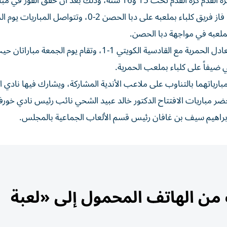
تصدر نادي الشارقة بطولة مجلس الشارقة الرياضي لناشئي كرة القدم كرة القدم تحت 15 و16 سنة، وذلك بعد أن حقق الفوز ف
الافتتاح لفئة تحت 15 سنة على مضيفه خورفكان 5-2، فيما فاز فريق كلباء بملعبه على دبا الحصن 2-0، و
ملعبه في مواجهة دبا الحصن.
وفي بطولة تحت 16 سنة فاز الشارقة على كلباء 3-1، فيما تعادل الحمرية مع القادسية الكويتي 1-1، وتقام يوم
ي ضيفاً على كلباء بملعب الحمرية.
ارياتهما بالتناوب على ملاعب الأندية المشاركة، ويشارك فيها نادي ا
مباريات الافتتاح الدكتور خالد عبيد الشحي نائب رئيس نادي خورفك
وإبراهيم سيف بن غافان رئيس قسم الألعاب الجماعية بالمجلس.
ن الهاتف المحمول إلى «لعبة