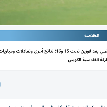
الخلاصه
الشارقة يتصدر بطولة ناشئي مجلس الشارقة الرياضي بعد فوزين تحت 15 و16؛ نتائج أخرى وتعا
كة القادسية الكويتي