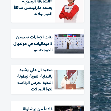
«الشارقة البحري»
يعتمد مارتينسن سائقاً
للفورمولا 4
بنات الإمارات يحصدن
5 ميداليات في مونديال
الجوجيتسو
سعيد آل علي يشيد
بالبداية القوية لبطولة
النخبة لحرس الرئاسة
لكرة الصالات
قادماً من برشلونة..