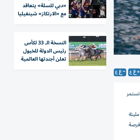
«دبي للسلة» يتعاقد
مع «الارتكاز» شينغيليا
النسخة الـ 33 لكأس
رئيس الدولة للخيول
تعلن أجندتها العالمية
وتستمر
مليئة
 فرصة