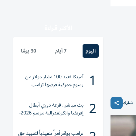
الأكثر قراءة
اليوم
7 أيام
30 يومًا
1
أمريكا تعيد 100 مليار دولار من
رسوم جمركية فرضها ترامب
2
شارك
بث مباشر.. قرعة دوري أبطال
إفريقيا والكونفدرالية موسم 2026-
2027
ترامب يوقع أمراً تنفيذياً لتقييد حق