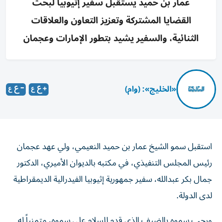
عمار بن حميد يستقبل سفير إثيوبيا لبحث
القضايا المشتركة وتعزيز التعاون والعلاقات
الثنائية، والسفير يشيد بتطور الإمارات وعجمان
«الخليج»: (وام)
استقبل سمو الشيخ عمار بن حميد النعيمي، ولي عهد عجمان
رئيس المجلس التنفيذي، في مكتبه بالديوان الأميري، الدكتور
جمال بكر عبدالله، سفير جمهورية إثيوبيا الفيدرالية الديمقراطية
لدى الدولة.
ورحب سموه بالضيف الذي قدم للسلام على سموه، متمنياً له