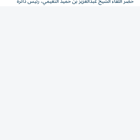
السياحة والثقافة والإعلام في عجمان، والشيخ راشد بن حميد
النعيمي، رئيس دائرة البلدية والتخطيط في عجمان، والشيخ
محمد بن عمار بن حميد النعيمي، وزيريهون ميجيرسا جيما،
القنصل العام لجمهورية إثيوبيا في دبي والإمارات الشمالية،
وميسائيل ليما، وأيوب بلاشيو، من إدارة الشؤون السياسية
والدبلوماسية العامة.