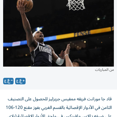
من المباريات
قاد جا مورانت فريقه ممفيس جريزليز للحصول على التصنيف
الثامن في الأدوار الإقصائية بالقسم الغربي بفوز مقنع 120-106
على ضيفه دالاس مافريكس في ملحق الأدوار الإقصائية (بلاي