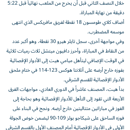
خلال النصف الثاني قبل أن يخرج من الملعب نهائياً قبل 5:22
دقيقة من نهاية المباراة.
أضاف كلاي طومسون 18 نقطة لفريق مافريكس الذي انتهى
موسمه المضطرب.
وفي مواجهة أخرى، سجل تايلر هيرو 30 نقطة، وهو أكبر عدد
من النقاط في المباراة، وأحرز دافيون ميتشل ثلاث رميات ثلاثية
في الوقت الإضافي ليتأهل ميامي هيت إلى الأدوار الإقصائية
بفوزه خارج أرضه على أتلانتا هوكس 123-114 في ختام ملحق
الأدوار الإقصائية للقسم الشرقي.
بدأ هيت، المصنف عاشراً في الدوري العادي، مواجهات الفرق
الأربعة التي تقود إلى التأهل للأدوار الإقصائية وهو بحاجة إلى
الفوز في مباراتين متتاليتين خارج أرضه. ونجح في البناء على
فوزه الساحق على شيكاجو بولز 109-90 ليضمن خوض الجولة
الأولى في الأدوار الإقصائية أمام المصنف الأول بالقسم الشرقي