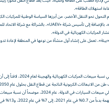
للحياد المناخي 2050، والبرنامج الوطني لإدارة الطلب على الطاقة والمياه، حيث يُعدّ قطاع النقل محوراً رئي
اءة استهلاك الطاقة».
التحول نحو التنقل الأخضر، من أبرزها السياسة الوطنية للمركبات الكهر
والدليل الوطني لمحطات الشحن، ودليل الشحن ثنائي الاتجاه، بالإضافة إلى تأسيس شركة «UAEV»، بالشراكة مع شركة الاتحا
ار المركبات الكهربائية في الدولة».
ة «بيئة»، تعمل على إنشاء أول منشأة من نوعها في المنطقة لإعادة تدوي
أعرب العلماء عن فخره بتصدر دولة الإمارات دول المنطقة في نسبة مبيعات المركبات الكهربائية و
وأفاد العلماء بأن السيارات الكهربائية، شكلت 25%من إجمالي مبيعات السيارات في الدولة، عام 2024، موضحاً 
السيارات من إجمالي السيارات في الدولة، شهدت قفزات مهمة بدءاً من 7