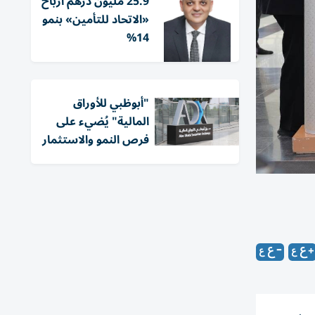
25.9 مليون درهم أرباح
«الاتحاد للتأمين» بنمو
14%
"أبوظبي للأوراق
المالية" يُضيء على
فرص النمو والاستثمار