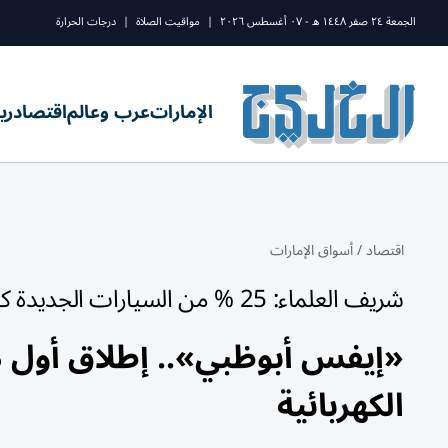
الجمعة ٢٤ صفر ١٤٤٨ ه - ٠٧ أغسطس ٢٠٢٦
|
مواقيت الصلاة
|
درجات الحرارة
الإمارات
عرب وعالم
اقتصاد
ري
اقتصاد
/
أسواق الإمارات
شريف العلماء: 25 % من السيارات الجديدة كهربائية
«إيفس أبوظبي».. إطلاق أول من
الكهربائية