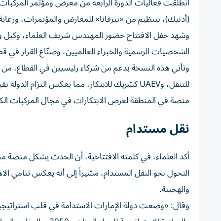
(أدنيك)، بتنظيم من «نيرفانا» للمعارض والمؤتمرات، ورعاية اس
وشهد حفل الافتتاح حضور المهندس شريف العلماء، وكيل وزار
الشخصيات الرسمية والخبراء العالميين، وصنّاع القرار في قط
وتأتي هذه النسخة بدعم من شركاء رئيسيين في القطاع، من 
للتنقل، وUAEV كشريك للابتكار، مما يعكس التزام ا
منصة في المنطقة لعرض الابتكارات في مجال المركبات الكهر
نقل مستدام
أكد العلماء، في كلمته الافتتاحية، أن الحدث يشكل منصة محو
التحول نحو النقل المستدام، مشيراً إلى أنه يعكس تنامي الاه
والهجينة.