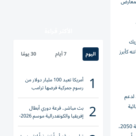
أبوظبي الوطني للمعارض
الأكثر قراءة
ريك
نته كأبرز
اليوم
7 أيام
30 يومًا
1
أمريكا تعيد 100 مليار دولار من
رسوم جمركية فرضها ترامب
 لدعم
2
ئية
بث مباشر.. قرعة دوري أبطال
إفريقيا والكونفدرالية موسم 2026-
2027
وقال: «وضعت دولة الإمارات الاستدامة في قلب استراتيجياتها الوطنية، من خلال مبادرات رائدة، مثل استراتيجية الإمارات للطاقة 2050،