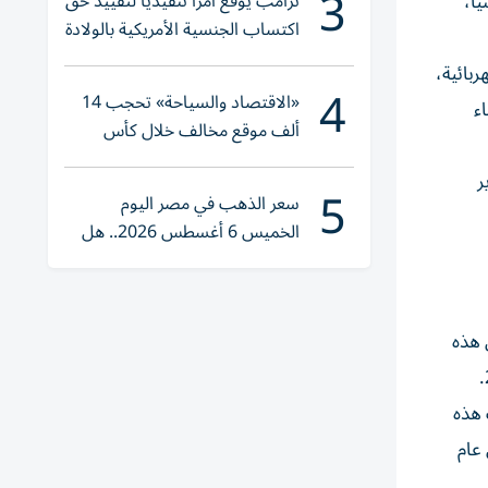
3
ترامب يوقع أمراً تنفيذياً لتقييد حق
سياً،
اكتساب الجنسية الأمريكية بالولادة
بائية،
4
«الاقتصاد والسياحة» تحجب 14
د للماء
ألف موقع مخالف خلال كأس
العالم 2026
ر
5
سعر الذهب في مصر اليوم
الخميس 6 أغسطس 2026.. هل
تنوي الشراء؟
الهجينة لعام 2024، لافتاً إلى أن هذه
أن نسبة مبيعات هذه
0.% في عام 2021، إلى 7% في عام 2022، و13% في عام