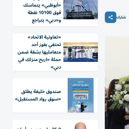
«أبوظبي» يتماسك
فوق 10100 نقطة
شارك
و«دبي» يتراجع
«تعاونية الاتحاد»
تحتفي بفوز أحد
متعامليها بشقة ضمن
حملة «اربح منزلك في
دبي»
صندوق خليفة يطلق
«سوق رواد المستقبل»