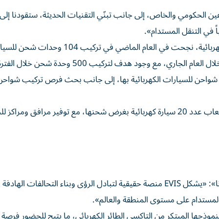
طاعين الحكومي والخاص، إلى جانب تبنّي التقنيات الحديثة، ستقودنا إل
ً في التنقل المستدام».
وذكر العلماء أن شركة الإمارات لمحطات شحن المركبات الكهربائية، نجحت في العام الماضي في تركيب 104
مع وجود هدف لتركيب 500 وحدة شحن خلال الفترة المقبلة.
 شواحن للسيارات الكهربائية بها، إلى جانب بحث فرص تركيب شواحن
وكشف أن الشركة بصدد إنشاء مركز في إمارة عجمان؛ لاستيعاب عدد 20 سيارة كهربائية بغرض شحنها، مع توفير مرافق و
قال المهندس ناصر علي البحري، الرئيس التنفيذي لـ «نيرفانا»: «يشكل EVIS منصة حقيقية لتبادل الرؤى وبناء التحالفات الها
مستدام على مستوى المنطقة والعالم».
لمعرض هذا العام، عرض Xpeng الإمارات لنموذجها المبتكر من التاكسي الطائر الكهربائي، ما يتيح للحضور فرصة