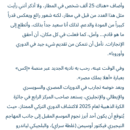
وأضاف «هناك 25 ألف شخص في المطار، ولا أذكر أنني رأيت
مثل هذا العدد من قبل في مطار، لكنه شعور رائع ويعكس قدراً
كبيراً من المودة والدعم. لذلك أنا سعيد ‌جداً بذلك، وأتطلع إلى
ما هو قادم... وآمل، كما فعلت في كل مكان، أن أحقق
الإنجازات. نأمل أن نتمكن من ⁠تقديم شيء جيد في الدوري
وأوروبا».
وفي الوقت عينه، رحب به ناديه الجديد عبر منصة «إكس»
بعبارة «أهلا بملك مصر».
وبعد خوضه تجارب في الدوريات المصري والسويسري
والإيطالي والإنجليزي، يستعد صاحب المركز الرابع في جائزة
الكرة الذهبية لعام 2025 لاكتشاف الدوري التركي الممتاز، حيث
يُتوقع أن يكون أحد أبرز نجوم الموسم المقبل إلى جانب المهاجم
النيجيري فيكتور أوسيمن (غلطة سراي)، والبلجيكي لياندرو