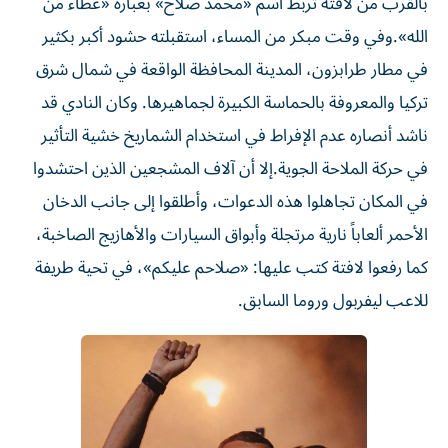
بالقرب من لافتة تربط اسم «محمد صلاح» بعبارة «عطاء من
الله».وفي وقت مبكر من المساء، استقبلته حشود أكبر بكثير
في مطار طرابزون، المدينة المحافظة الواقعة في شمال شرق
تركيا والمعروفة بالحماسة الكبيرة لجماهيرها. وكان النادي قد
ناشد أنصاره عدم الإفراط في استخدام الشماريخ خشية التأثير
في حركة الملاحة الجوية.إلا أن آلاف المشجعين الذين احتشدوا
في المكان تجاهلوا هذه الدعوات، وأطلقوا إلى جانب الدخان
الأحمر ألعاباً نارية مرتجلة وأبواق السيارات والأهازيج الصاخبة،
كما رفعوا لافتة كتب عليها: «صلاحم عليكم»، في تحية طريفة
للاعب ليفربول وروما السابق.