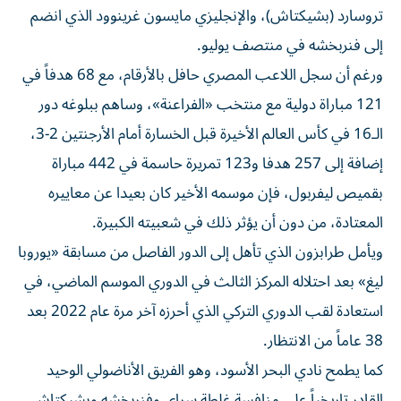
تروسارد (بشيكتاش)، والإنجليزي مايسون غرينوود الذي انضم
إلى فنربخشه في منتصف يوليو.
ورغم أن سجل اللاعب المصري حافل بالأرقام، مع 68 هدفاً في
121 مباراة دولية مع منتخب «الفراعنة»، وساهم ببلوغه دور
الـ16 في كأس العالم الأخيرة قبل الخسارة أمام الأرجنتين 2-3،
إضافة إلى 257 هدفا و123 تمريرة حاسمة في 442 مباراة
بقميص ليفربول، فإن موسمه الأخير كان بعيدا عن معاييره
المعتادة، من دون أن يؤثر ذلك في شعبيته الكبيرة.
ويأمل طرابزون الذي تأهل إلى الدور الفاصل من مسابقة «يوروبا
ليغ» بعد احتلاله المركز الثالث في الدوري الموسم الماضي، في
استعادة لقب الدوري التركي الذي أحرزه آخر مرة عام 2022 بعد
38 عاماً من الانتظار.
كما يطمح نادي البحر الأسود، وهو الفريق الأناضولي الوحيد
القادر تاريخياً على منافسة غلطة سراي وفنربخشه وبشيكتاش،