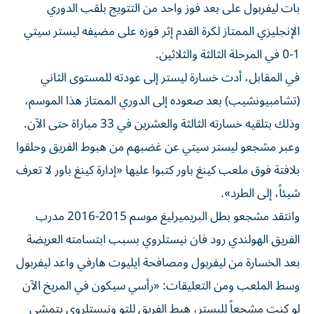
بات ليفربول على بعد فوز واحد من التتويج بلقب الدوري
الإنجليزي الممتاز لكرة القدم إثر فوزه على مضيفه ليستر سيتي
1-0 في المرحلة الثالثة والثلاثين.
في المقابل، أدت خسارة ليستر إلى عودته للمستوى الثاني
(تشامبيونشيب) بعد صعوده إلى الدوري الممتاز هذا الموسم،
وذلك بتلقيه خسارته الثالثة والعشرين في 33 مباراة حتى الآن.
وعبر مشجعو ليستر سيتي عن غضبهم من هبوط الفريق وحلقوا
بلافتة فوق ملعب كينغ باور كتبوا عليها «إدارة كينغ باور لا تعرف
شيئاً، إلى الطرد».
وانتقد مشجعو بطل البريميرليغ موسم 2015-2016 مدرب
الفريق الهولندي رود فان نيستلروي بسبب ابتسامته العريضة
بعد الخسارة من ليفربول ومصافحة ايليوت هارفي واعد ليفربول
وسط الملعب ومن التعليقات: «رأسي سيكون في المريخ الآن
لو كنت مشجعاً لليستر، هبط الفريق للتو ونيستلروي يتمشى