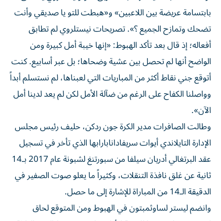
بابتسامة عريضة بين اللاعبين» و«هبطت للتو يا صديقي وأنت
تضحك وتمازح الجميع ؟». تصريحات نيستلروي لم تطابق
أفعاله؛ إذ قال بعد تأكد الهبوط: «إنها خيبة أمل كبيرة ومن
الواضح أنها لم تحصل بين عشية وضحاها؛ بل عبر أسابيع. كنت
أتوقع جني نقاط أكثر من المباريات التي لعبناها، لم نستسلم أبداً
وواصلنا الكفاح على الرغم من ضآلة الأمل لكن لم يعد لدينا أمل
الآن».
وطالت الصافرات مدير الكرة جون ردكن، حليف رئيس مجلس
الإدارة التايلاندي أيوات سريفادانابارابها الذي تأخر في تسجيل
عقد البرتغالي أدريان سيلفا من سبورتنغ لشبونة عام 2017 بـ14
ثانية عن غلق نافذة التنقلات، وكثيراً ما يعلو صوت الصفير في
الدقيقة الـ14 من المباراة للإشارة إلى ما حصل.
وانضم ليستر لساوثمبتون في الهبوط ومن المتوقع لحاق