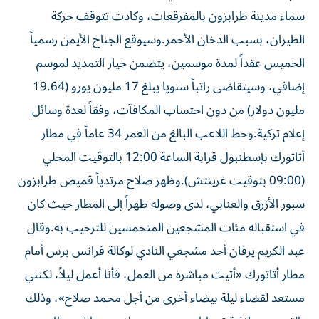
سماء مدينة طرابزون بالمفرقعات، وكادت تتوقف حركة
الطيران، بسبب الدخان الأحمر.وسيوقع الجناح الأيمن رسمياً
الخميس عقداً لمدة موسمين، يتضمن خيار التمديد لموسم
إضافي، وسيتقاضى راتباً سنويا يبلغ 17 مليون يورو (19.64
مليون دولار) من دون احتساب المكافآت، وفقاً لعدة وسائل
إعلام تركية.وحط اللاعب البالغ من العمر 34 عاماً في مطار
أتاتورك بإسطنبول قرابة الساعة 12:00 بالتوقيت المحلي
(09:00 بتوقيت غرينتش).وظهر صلاح مرتدياً قميص طرابزون
سبور الأزرق والعنابي، لدى وصوله ظهراً إلى المطار حيث كان
في استقباله مئات المشجعين المتحمسين للترحيب به.وقال
عبد الكريم يرفان أحد مشجعي النادي لوكالة فرانس برس أمام
مطار أتاتورك «أتيت مباشرة من العمل، فأنا أعمل ليلاً، لكنني
مستعد لقضاء ليلة بيضاء أخرى من أجل محمد صلاح»، وذلك